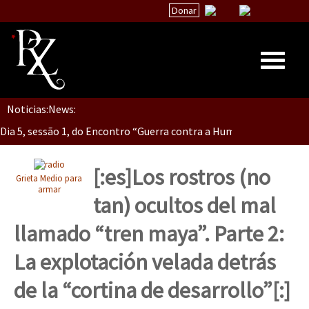
Donar
Dia 5, Sessão 2, Encontro “Guerra contra la Humanidad”
Noticias:
News:
Inicio
Dia 5, sessão 1, do Encontro “Guerra contra a Humanidade”(As pop
Quiénes Somos
La palabra del EZLN
[:es]Los rostros (no
Grieta Medio para
Dia 4 – Encontro “Guerra contra a Humanidade” (As populações e 
Encuentros
armar
tan) ocultos del mal
TEMAS
llamado “tren maya”. Parte 2:
Chiapas
Dia 3 do Encontro “Guerra contra a Humanidade”
La explotación velada detrás
México
de la “cortina de desarrollo”[:]
Latinoamérica
Dia 2 do Encontro “Guerra contra a Humanidad”