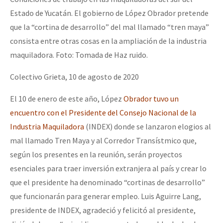
Fotorreportaje
Estado de Yucatán. El gobierno de López Obrador pretende
que la “cortina de desarrollo” del mal llamado “tren maya”
Video
consista entre otras cosas en la ampliación de la industria
Otras secciones
maquiladora. Foto: Tomada de Haz ruido.
Semillero Guerra contra la Humanidad. (Las poblaciones y
Colectivo Grieta, 10 de agosto de 2020
la naturaleza bajo asedio)
El 10 de enero de este año, López
Obrador tuvo un
Libros para descargar
encuentro con el Presidente del Consejo Nacional de la
Medios Libres
Industria Maquiladora
(INDEX) donde se lanzaron elogios al
mal llamado Tren Maya y al Corredor Transístmico que,
COVID-19
según los presentes en la reunión, serán proyectos
Eventos
esenciales para traer inversión extranjera al país y crear lo
Contacto
que el presidente ha denominado “cortinas de desarrollo”
que funcionarán para generar empleo. Luis Aguirre Lang,
presidente de INDEX, agradeció y felicitó al presidente,