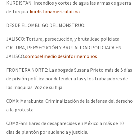
KURDISTAN: Incendios y cortes de agua las armas de guerra
Fotorreportaje
de Turquia.
kurdistanamericalatina
[25 abr – CDMX] Tokín por el CNI: 30 años de Resistencia y Rebeldí
Video
DESDE EL OMBLIGO DEL MONSTRUO:
Otras secciones
JALISCO: Tortura, persecucción, y brutalidad policiaca
Semillero Guerra contra la Humanidad. (Las poblaciones y
ORTURA, PERSECUCIÓN Y BRUTALIDAD POLICIACA EN
la naturaleza bajo asedio)
JALISCO.
somoselmedio
desinformemonos
Libros para descargar
FRONTERA NORTE: La abogada Susana Prieto más de 5 días
Medios Libres
de prisión política por defender a las y los trabajadores de
las maquilas. Voz de su hija
COVID-19
Eventos
CDMX: Marabunta: Criminalización de la defensa del derecho
a la protesta.
Contacto
CDMXFamiliares de desaparecides en México a más de 10
días de plantón por audiencia y justicia.