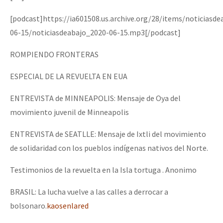
Mundo
[podcast]https://ia601508.us.archive.org/28/items/noticiasd
EZLN
06-15/noticiasdeabajo_2020-06-15.mp3[/podcast]
Dia 2 do Encontro “Guerra contra a Humanidad”
La Sexta
ROMPIENDO FRONTERAS
AutonomÍa y Resistencia
ESPECIAL DE LA REVUELTA EN EUA
Dia 1: Encontro “Guerra contra a Humanidade”
Megaproyectos
ENTREVISTA de MINNEAPOLIS: Mensaje de Oya del
Migración
movimiento juvenil de Minneapolis
Presos
[CDMX – 20 julio] Jornadas globales por la libertad de Jesús Pláci
ENTREVISTA de SEATLLE: Mensaje de Ixtli del movimiento
Mujeres
de solidaridad con los pueblos indígenas nativos del Norte.
Niñxs
“Sonhando a Terra do Bem Virá” se publica no Estado Espanhol
Testimonios de la revuelta en la Isla tortuga . Anonimo
ETIQUETAS
BRASIL: La lucha vuelve a las calles a derrocar a
MULTIMEDIA
bolsonaro.
kaosenlared
Se o México sabe, que o mundo saiba! Nossas lutas pela memória, a
Audio