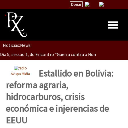
Donar
Dia 5, Sessão 2, Encontro “Guerra contra la Humanidad”
Noticias:
News:
Inicio
Dia 5, sessão 1, do Encontro “Guerra contra a Humanidade”(As pop
Quiénes Somos
La palabra del EZLN
Estallido en Bolivia:
Avispa Midia
Dia 4 – Encontro “Guerra contra a Humanidade” (As populações e 
Encuentros
reforma agraria,
TEMAS
hidrocarburos, crisis
Chiapas
Dia 3 do Encontro “Guerra contra a Humanidade”
económica e injerencias de
México
EEUU
Latinoamérica
Dia 2 do Encontro “Guerra contra a Humanidad”