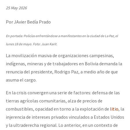
Mundo
25 May 2026
EZLN
Por JAvier Bedía Prado
Dia 1: Encontro “Guerra contra a Humanidade”
La Sexta
En portada: Policías enfrentándose a manifestantes en la ciudad de La Paz, el
AutonomÍa y Resistencia
lunes 18 de mayo. Foto: Juan Karit.
[CDMX – 20 julio] Jornadas globales por la libertad de Jesús Pláci
Megaproyectos
La movilización masiva de organizaciones campesinas,
Migración
indígenas, mineras y de trabajadores en Bolivia demanda la
Presos
renuncia del presidente, Rodrigo Paz, a medio año de que
“Sonhando a Terra do Bem Virá” se publica no Estado Espanhol
asuma el cargo.
Mujeres
Niñxs
En la crisis convergen una serie de factores: defensa de las
Se o México sabe, que o mundo saiba! Nossas lutas pela memória, a
tierras agrícolas comunitarias, alza de precios de
ETIQUETAS
combustibles, opacidad en torno a la explotación de
litio
, la
MULTIMEDIA
injerencia de intereses privados vinculados a Estados Unidos
[25 abr – CDMX] Tokín por el CNI: 30 años de Resistencia y Rebeldí
y la ultraderecha regional. Lo anterior, en un contexto de
Audio