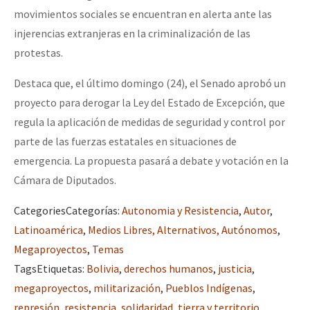
movimientos sociales se encuentran en alerta ante las
injerencias extranjeras en la criminalización de las
protestas.
Destaca que, el último domingo (24), el Senado aprobó un
proyecto para derogar la Ley del Estado de Excepción, que
regula la aplicación de medidas de seguridad y control por
parte de las fuerzas estatales en situaciones de
emergencia. La propuesta pasará a debate y votación en la
Cámara de Diputados.
Categories
Categorías
:
Autonomia y Resistencia
,
Autor
,
Latinoamérica
,
Medios Libres, Alternativos, Autónomos
,
Megaproyectos
,
Temas
Tags
Etiquetas
:
Bolivia
,
derechos humanos
,
justicia
,
megaproyectos
,
militarización
,
Pueblos Indígenas
,
represión
,
resistencia
,
solidaridad
,
tierra y territorio