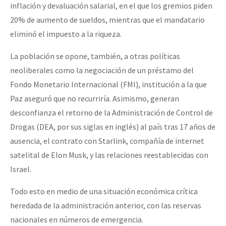
inflación y devaluación salarial, en el que los gremios piden
Fotorreportaje
20% de aumento de sueldos, mientras que el mandatario
Video
eliminó el impuesto a la riqueza.
Otras secciones
La población se opone, también, a otras políticas
Semillero Guerra contra la Humanidad. (Las poblaciones y
neoliberales como la negociación de un préstamo del
Fondo Monetario Internacional (FMI), institución a la que
la naturaleza bajo asedio)
Paz aseguró que no recurriría. Asimismo, generan
Libros para descargar
desconfianza el retorno de la Administración de Control de
Medios Libres
Drogas (DEA, por sus siglas en inglés) al país tras 17 años de
ausencia, el contrato con Starlink, compañía de internet
COVID-19
satelital de Elon Musk, y las relaciones reestablecidas con
Eventos
Israel.
Contacto
Todo esto en medio de una situación económica crítica
heredada de la administración anterior, con las reservas
nacionales en números de emergencia.