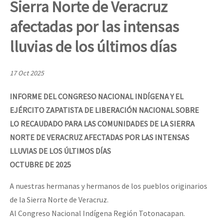
Sierra Norte de Veracruz
Mundo
afectadas por las intensas
EZLN
Dia 2 do Encontro “Guerra contra a Humanidad”
lluvias de los últimos días
La Sexta
AutonomÍa y Resistencia
17 Oct 2025
Dia 1: Encontro “Guerra contra a Humanidade”
Megaproyectos
INFORME DEL CONGRESO NACIONAL INDÍGENA Y EL
Migración
EJÉRCITO ZAPATISTA DE LIBERACIÓN NACIONAL SOBRE
Presos
[CDMX – 20 julio] Jornadas globales por la libertad de Jesús Pláci
LO RECAUDADO PARA LAS COMUNIDADES DE LA SIERRA
Mujeres
NORTE DE VERACRUZ AFECTADAS POR LAS INTENSAS
LLUVIAS DE LOS ÚLTIMOS DÍAS
Niñxs
“Sonhando a Terra do Bem Virá” se publica no Estado Espanhol
OCTUBRE DE 2025
ETIQUETAS
A nuestras hermanas y hermanos de los pueblos originarios
MULTIMEDIA
de la Sierra Norte de Veracruz.
Se o México sabe, que o mundo saiba! Nossas lutas pela memória, a
Audio
Al Congreso Nacional Indígena Región Totonacapan.