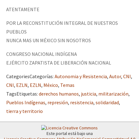
ATENTAMENTE
POR LA RECONSTITUCIÓN INTEGRAL DE NUESTROS
PUEBLOS
NUNCA MAS UN MÉXICO SIN NOSOTROS
CONGRESO NACIONAL INDÍGENA
EJÉRCITO ZAPATISTA DE LIBERACIÓN NACIONAL
Categories
Categorías
:
Autonomia y Resistencia
,
Autor
,
CNI
,
CNI
,
EZLN
,
EZLN
,
México
,
Temas
Tags
Etiquetas
:
derechos humanos
,
justicia
,
militarización
,
Pueblos Indígenas
,
represión
,
resistencia
,
solidaridad
,
tierra y territorio
Este portal está bajo una
Licencia Creative Commons Atribución-NoComercial-CompartirIgual 4.0