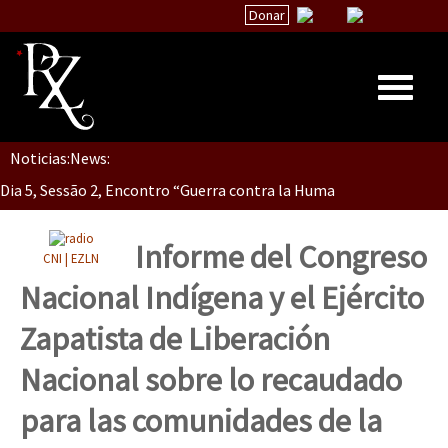
Donar
Noticias:
News:
Inicio
Dia 5, Sessão 2, Encontro “Guerra contra la Humanidad”
Quiénes Somos
La palabra del EZLN
Informe del Congreso
CNI | EZLN
Dia 5, sessão 1, do Encontro “Guerra contra a Humanidade”(As pop
Encuentros
Nacional Indígena y el Ejército
TEMAS
Zapatista de Liberación
Chiapas
Dia 4 – Encontro “Guerra contra a Humanidade” (As populações e 
Nacional sobre lo recaudado
México
para las comunidades de la
Latinoamérica
Dia 3 do Encontro “Guerra contra a Humanidade”