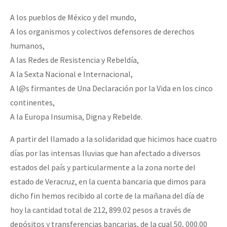
Fotorreportaje
A los pueblos de México y del mundo,
[25 abr – CDMX] Tokín por el CNI: 30 años de Resistencia y Rebeldí
Video
A los organismos y colectivos defensores de derechos
humanos,
Otras secciones
A las Redes de Resistencia y Rebeldía,
Semillero Guerra contra la Humanidad. (Las poblaciones y
A la Sexta Nacional e Internacional,
la naturaleza bajo asedio)
A l@s firmantes de Una Declaración por la Vida en los cinco
continentes,
Libros para descargar
A la Europa Insumisa, Digna y Rebelde.
Medios Libres
A partir del llamado a la solidaridad que hicimos hace cuatro
COVID-19
días por las intensas lluvias que han afectado a diversos
Eventos
estados del país y particularmente a la zona norte del
estado de Veracruz, en la cuenta bancaria que dimos para
Contacto
dicho fin hemos recibido al corte de la mañana del día de
hoy la cantidad total de 212, 899.02 pesos a través de
depósitos y transferencias bancarias, de la cual 50, 000.00