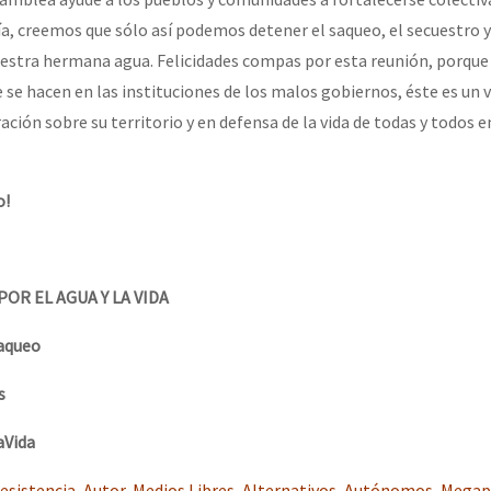
, creemos que sólo así podemos detener el saqueo, el secuestro y
stra hermana agua. Felicidades compas por esta reunión, porque 
e se hacen en las instituciones de los malos gobiernos, éste es un 
ción sobre su territorio y en defensa de la vida de todas y todos e
o!
d
OR EL AGUA Y LA VIDA
aqueo
os
aVida
esistencia
,
Autor
,
Medios Libres, Alternativos, Autónomos
,
Megap