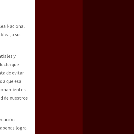
lea Nacional
blea, a sus
tiales y
lucha que
ta de evitar
a guerra contra el CIPOG-EZ
s a que esa
ccionamientos
ud de nuestros
edación
 apenas logra