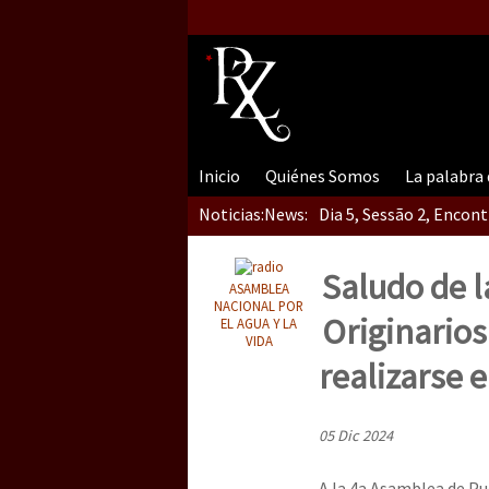
Inicio
Quiénes Somos
La palabra
Noticias:
News:
Dia 5, Sessão 2, Encon
Saludo de l
ASAMBLEA
Dia 5, sessão 1, do En
NACIONAL POR
Originarios
EL AGUA Y LA
VIDA
realizarse 
Dia 4 – Encontro “Guer
05 Dic 2024
A la 4a Asamblea de Pue