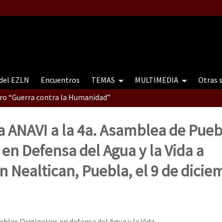
 del EZLN
Encuentros
TEMAS
MULTIMEDIA
Otras 
tro “Guerra contra la Humanidad”
a ANAVI a la 4a. Asamblea de Pueb
contro “Guerra contra a Humanidade”(As populações e a natureza e
 en Defensa del Agua y la Vida a
en Nealtican, Puebla, el 9 de dici
ra contra a Humanidade” (As populações e a natureza sob cerco)
blos Originarios en defensa del Agua y la Vida