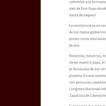
sobrevivir ese hermano
pies de Don Goyo donde 
basta de saqueo!
[25 abr – CDMX] Tokín p
La resistencia es un c
de los malos gobiernos
ponen como obstáculo,
de eso.
Nosotras, nosotros, n
llevar nuestro paso, e
el horizonte de ese ot
planeta. En ese camin
con personas y pueblos
Congreso Nacional Ind
Zapatista de Liberació
Esperamos que esta as