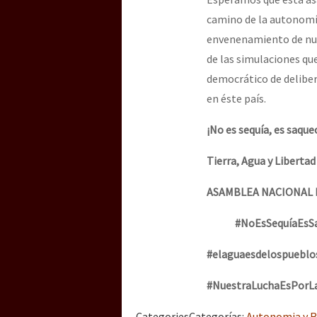
camino de la autonomía
envenenamiento de nue
de las simulaciones qu
democrático de delibera
en éste país.
¡No es sequía, es saque
Tierra, Agua y Liberta
ASAMBLEA NACIONAL P
#NoEsSequíaEsS
#elaguaesdelospuebl
#NuestraLuchaEsPorL
Categories
Categorías
:
Autonomia y R