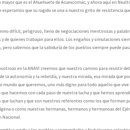
 mayor que es el Ahuehuete de Acuexcomac, y ahora aquí en Nealti
esperamos que su rugido se una a nuestro grito de resistencia que 
or el CNI: 30 años de Resistencia y Rebeldía
amino difícil, peligroso, lleno de negociaciones mentirosas y pala
 y de quienes trabajan para ellos. Los engaños y simulaciones sie
 pero sabemos que la sabiduría de los pueblos siempre puede pas
osotroas en la ANAVI creemos que nuestro camino para resistir de
l de la autonomía y la rebeldía, y nuestra mirada, esa mirada que 
ro mundo que queremos, uno más digno para todo aquello que vive 
o que hacemos con cada paso de nuestra lucha y que hemos aprend
 que luchan y que son nuestros referentes como los que forman pa
ígena o como nuestras hermanas, hermanos y hermanoas del Ejér
n Nacional.
amblea ayude a los pueblos y comunidades a fortalecerse colecti