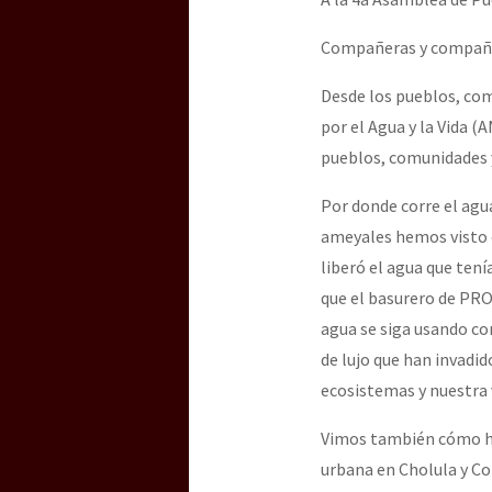
Dia 3 do Encontro “Gu
Compañeras y compañ
Desde los pueblos, co
Dia 2 do Encontro “Gu
por el Agua y la Vida (
pueblos, comunidades y
Dia 1: Encontro “Guer
Por donde corre el agu
ameyales hemos visto c
liberó el agua que ten
[CDMX – 20 julio] Jorna
que el basurero de PRO
agua se siga usando co
de lujo que han invadid
“Sonhando a Terra do 
ecosistemas y nuestra 
Vimos también cómo ha
Se o México sabe, que 
urbana en Cholula y Co