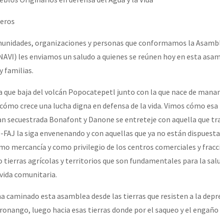
erra contra a Humanidade”
eros
munidades, organizaciones y personas que conformamos la Asamb
erra contra a Humanidad”
ANAVI) les enviamos un saludo a quienes se reúnen hoy en esta asam
 familias.
ra contra a Humanidade”
a que baja del volcán Popocatepetl junto con la que nace de manan
ómo crece una lucha digna en defensa de la vida. Vimos cómo esa 
ían secuestrada Bonafont y Danone se entreteje con aquella que tra
das globales por la libertad de Jesús Plácido Galindo y el alto a l
-FAJ la siga envenenando y con aquellas que ya no están dispuesta
mo mercancía y como privilegio de los centros comerciales y fra
o tierras agrícolas y territorios que son fundamentales para la sal
Bem Virá” se publica no Estado Espanhol
vida comunitaria.
 caminado esta asamblea desde las tierras que resisten a la depr
o mundo saiba! Nossas lutas pela memória, a justiça e a dignidade
ronango, luego hacia esas tierras donde por el saqueo y el engaño