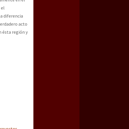
 el
a diferencia
verdadero acto
n ésta región y
royectos
,