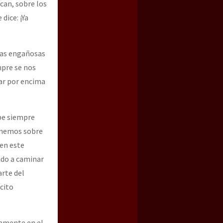
can, sobre los
dice: ¡Ya
bras engañosas
mpre se nos
ar por encima
be siempre
ponemos sobre
en este
ido a caminar
rte del
cito
vamente en el