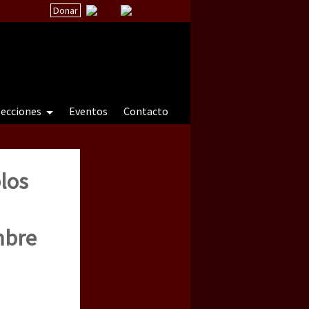
Donar
secciones
Eventos
Contacto
los
 a natureza sob cerco)
embre