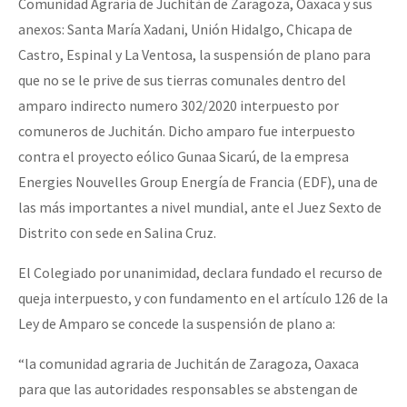
Comunidad Agraria de Juchitán de Zaragoza, Oaxaca y sus
Fotorreportaje
anexos: Santa María Xadani, Unión Hidalgo, Chicapa de
Castro, Espinal y La Ventosa, la suspensión de plano para
Video
que no se le prive de sus tierras comunales dentro del
Otras secciones
amparo indirecto numero 302/2020 interpuesto por
Semillero Guerra contra la Humanidad. (Las poblaciones y
comuneros de Juchitán. Dicho amparo fue interpuesto
la naturaleza bajo asedio)
contra el proyecto eólico Gunaa Sicarú, de la empresa
Energies Nouvelles Group Energía de Francia (EDF), una de
Libros para descargar
las más importantes a nivel mundial, ante el Juez Sexto de
Medios Libres
Distrito con sede en Salina Cruz.
COVID-19
El Colegiado por unanimidad, declara fundado el recurso de
Eventos
queja interpuesto, y con fundamento en el artículo 126 de la
Ley de Amparo se concede la suspensión de plano a:
Contacto
“la comunidad agraria de Juchitán de Zaragoza, Oaxaca
para que las autoridades responsables se abstengan de