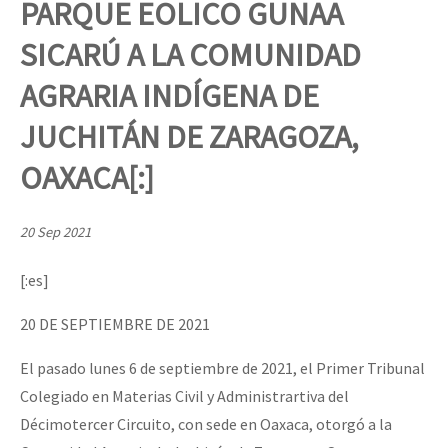
PARQUE EOLICO GUNAA
Mundo
SICARÚ A LA COMUNIDAD
EZLN
Dia 1: Encontro “Guerra contra a Humanidade”
AGRARIA INDÍGENA DE
La Sexta
JUCHITÁN DE ZARAGOZA,
AutonomÍa y Resistencia
[CDMX – 20 julio] Jornadas globales por la libertad de Jesús Pláci
Megaproyectos
OAXACA[:]
Migración
20 Sep 2021
Presos
“Sonhando a Terra do Bem Virá” se publica no Estado Espanhol
[:es]
Mujeres
Niñxs
20 DE SEPTIEMBRE DE 2021
Se o México sabe, que o mundo saiba! Nossas lutas pela memória, a
ETIQUETAS
El pasado lunes 6 de septiembre de 2021, el Primer Tribunal
Colegiado en Materias Civil y Administrartiva del
MULTIMEDIA
[25 abr – CDMX] Tokín por el CNI: 30 años de Resistencia y Rebeldí
Décimotercer Circuito, con sede en Oaxaca, otorgó a la
Audio