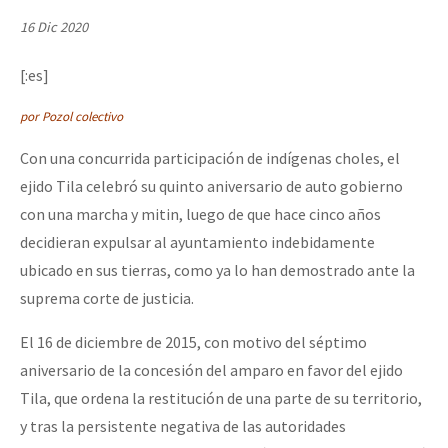
Mundo
16 Dic 2020
EZLN
[:es]
Dia 1: Encontro “Guerra contra a Humanidade”
La Sexta
por Pozol colectivo
AutonomÍa y Resistencia
Con una concurrida participación de indígenas choles, el
[CDMX – 20 julio] Jornadas globales por la libertad de Jesús Pláci
Megaproyectos
ejido Tila celebró su quinto aniversario de auto gobierno
Migración
con una marcha y mitin, luego de que hace cinco años
decidieran expulsar al ayuntamiento indebidamente
Presos
“Sonhando a Terra do Bem Virá” se publica no Estado Espanhol
ubicado en sus tierras, como ya lo han demostrado ante la
Mujeres
suprema corte de justicia.
Niñxs
Se o México sabe, que o mundo saiba! Nossas lutas pela memória, a
El 16 de diciembre de 2015, con motivo del séptimo
ETIQUETAS
aniversario de la concesión del amparo en favor del ejido
MULTIMEDIA
Tila, que ordena la restitución de una parte de su territorio,
[25 abr – CDMX] Tokín por el CNI: 30 años de Resistencia y Rebeldí
y tras la persistente negativa de las autoridades
Audio