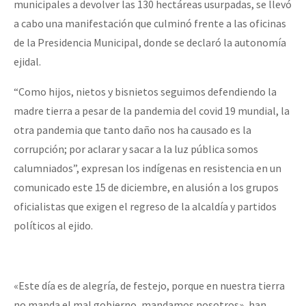
municipales a devolver las 130 hectáreas usurpadas, se llevó
Fotorreportaje
a cabo una manifestación que culminó frente a las oficinas
Video
de la Presidencia Municipal, donde se declaró la autonomía
ejidal.
Otras secciones
“Como hijos, nietos y bisnietos seguimos defendiendo la
Semillero Guerra contra la Humanidad. (Las poblaciones y
madre tierra a pesar de la pandemia del covid 19 mundial, la
la naturaleza bajo asedio)
otra pandemia que tanto daño nos ha causado es la
Libros para descargar
corrupción; por aclarar y sacar a la luz pública somos
Medios Libres
calumniados”, expresan los indígenas en resistencia en un
comunicado este 15 de diciembre, en alusión a los grupos
COVID-19
oficialistas que exigen el regreso de la alcaldía y partidos
Eventos
políticos al ejido.
Contacto
«Este día es de alegría, de festejo, porque en nuestra tierra
no manda el mal gobierno, mandamos nosotros», han