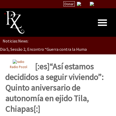
Donar
Dia 5, Sessão 2, Encontro “Guerra contra la Humanidad”
Noticias:
News:
Inicio
Dia 5, sessão 1, do Encontro “Guerra contra a Humanidade”(As pop
Quiénes Somos
La palabra del EZLN
[:es]“Así estamos
Radio Pozol
Dia 4 – Encontro “Guerra contra a Humanidade” (As populações e 
Encuentros
decididos a seguir viviendo”:
TEMAS
Quinto aniversario de
Chiapas
Dia 3 do Encontro “Guerra contra a Humanidade”
autonomía en ejido Tila,
México
Chiapas[:]
Latinoamérica
Dia 2 do Encontro “Guerra contra a Humanidad”