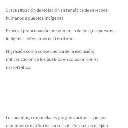
Fotorreportaje
Grave situación de violación sistemática de derechos
Video
humanos a pueblos indígenas
Otras secciones
Especial preocupación por aumento de riesgo a personas
indígenas defensoras del territorio
Semillero Guerra contra la Humanidad. (Las poblaciones y
la naturaleza bajo asedio)
Migración como consecuencia de la exclusión;
Libros para descargar
militarización de los pueblos en colusión con el
narcotráfico.
Medios Libres
COVID-19
Eventos
Contacto
Los pueblos, comunidades y organizaciones que nos
reunimos con la Sra Victoria Tauli-Corpuz, en el ejido