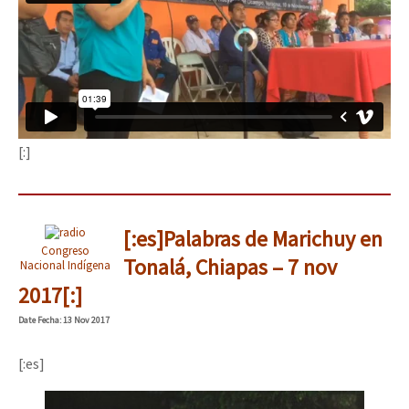
[:]
[:es]Palabras de Marichuy en
Congreso
Tonalá, Chiapas – 7 nov
Nacional Indígena
2017[:]
Date
Fecha
: 13 Nov 2017
[:es]