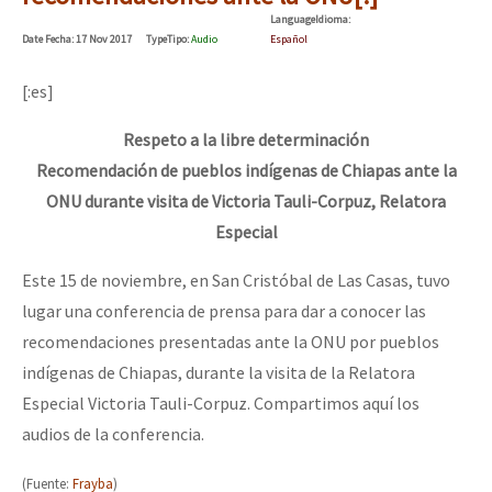
Mundo
Language
Idioma
:
Date
Fecha
: 17 Nov 2017
Type
Tipo
:
Audio
Español
EZLN
Dia 1: Encontro “Guerra contra a Humanidade”
[:es]
La Sexta
Respeto a la libre determinación
AutonomÍa y Resistencia
[CDMX – 20 julio] Jornadas globales por la libertad de Jesús Pláci
Recomendación de pueblos indígenas de Chiapas ante la
Megaproyectos
ONU durante visita de Victoria Tauli-Corpuz, Relatora
Migración
Especial
“Sonhando a Terra do Bem Virá” se publica no Estado Espanhol
Presos
Este 15 de noviembre, en San Cristóbal de Las Casas, tuvo
Mujeres
lugar una conferencia de prensa para dar a conocer las
recomendaciones presentadas ante la ONU por pueblos
Niñxs
Se o México sabe, que o mundo saiba! Nossas lutas pela memória, a
indígenas de Chiapas, durante la visita de la Relatora
ETIQUETAS
Especial Victoria Tauli-Corpuz. Compartimos aquí los
audios de la conferencia.
MULTIMEDIA
[25 abr – CDMX] Tokín por el CNI: 30 años de Resistencia y Rebeldí
Audio
(Fuente:
Frayba
)