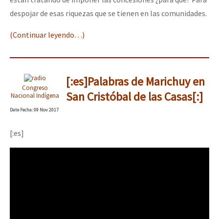
despojar de esas riquezas que se tienen en las comunidades.
(Continuar leyendo…)
[:es]Palabras de Marichuy en
Congreso
San Cristóbal de las Casas[:]
Nacional Indígena
Date
Fecha
: 09 Nov 2017
[:es]