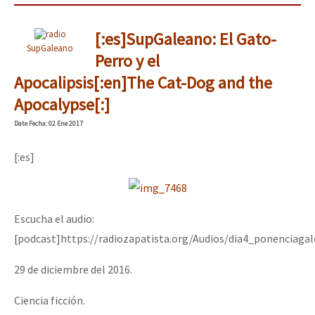
[:es]SupGaleano: El Gato-
SupGaleano
Perro y el
Apocalipsis[:en]The Cat-Dog and the
Apocalypse[:]
Date
Fecha
: 02 Ene 2017
[:es]
Escucha el audio:
[podcast]https://radiozapatista.org/Audios/dia4_ponenciaga
29 de diciembre del 2016.
Ciencia ficción.