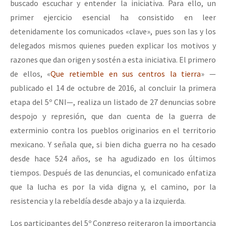
buscado escuchar y entender la iniciativa. Para ello, un
Fotorreportaje
primer ejercicio esencial ha consistido en leer
[25 abr – CDMX] Tokín por el CNI: 30 años de Resistencia y Rebeldí
Video
detenidamente los comunicados «clave», pues son las y los
delegados mismos quienes pueden explicar los motivos y
Otras secciones
razones que dan origen y sostén a esta iniciativa. El primero
Semillero Guerra contra la Humanidad. (Las poblaciones y
de ellos, «
Que retiemble en sus centros la tierra
» —
la naturaleza bajo asedio)
publicado el 14 de octubre de 2016, al concluir la primera
etapa del 5º CNI—, realiza un listado de 27 denuncias sobre
Libros para descargar
despojo y represión, que dan cuenta de la guerra de
Medios Libres
exterminio contra los pueblos originarios en el territorio
COVID-19
mexicano. Y señala que, si bien dicha guerra no ha cesado
desde hace 524 años, se ha agudizado en los últimos
Eventos
tiempos. Después de las denuncias, el comunicado enfatiza
Contacto
que la lucha es por la vida digna y, el camino, por la
resistencia y la rebeldía desde abajo y a la izquierda.
Los participantes del 5º Congreso reiteraron la importancia