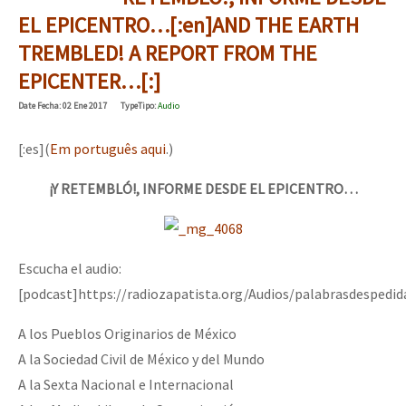
EL EPICENTRO…[:en]AND THE EARTH
TREMBLED! A REPORT FROM THE
EPICENTER…[:]
Date
Fecha
: 02 Ene 2017
Type
Tipo
:
Audio
[:es](
Em português aqui
.)
¡Y RETEMBLÓ!, INFORME DESDE EL EPICENTRO…
Escucha el audio:
[podcast]https://radiozapatista.org/Audios/palabrasdespedi
A los Pueblos Originarios de México
A la Sociedad Civil de México y del Mundo
A la Sexta Nacional e Internacional