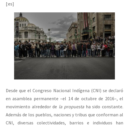
[:es]
Mundo
EZLN
Dia 2 do Encontro “Guerra contra a Humanidad”
La Sexta
AutonomÍa y Resistencia
Dia 1: Encontro “Guerra contra a Humanidade”
Megaproyectos
Migración
Presos
[CDMX – 20 julio] Jornadas globales por la libertad de Jesús Pláci
Mujeres
Desde que el Congreso Nacional Indígena (CNI) se declaró
Niñxs
“Sonhando a Terra do Bem Virá” se publica no Estado Espanhol
en asamblea permanente –el 14 de octubre de 2016–, el
ETIQUETAS
movimiento alrededor de
la propuesta
ha sido constante.
MULTIMEDIA
Además de los pueblos, naciones y tribus que conforman al
Se o México sabe, que o mundo saiba! Nossas lutas pela memória, a
CNI, diversas colectividades, barrios e individuos han
Audio