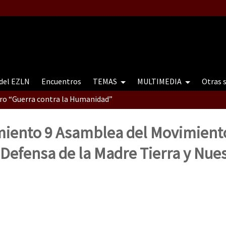
 del EZLN
Encuentros
TEMAS
MULTIMEDIA
Otras 
tro “Guerra contra la Humanidad”
iento 9 Asamblea del Movimient
contro “Guerra contra a Humanidade”(As populações e a natureza e
Defensa de la Madre Tierra y Nue
ra contra a Humanidade” (As populações e a natureza sob cerco)