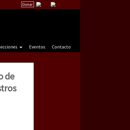
Donar
secciones
Eventos
Contacto
o de
 a natureza sob cerco)
stros