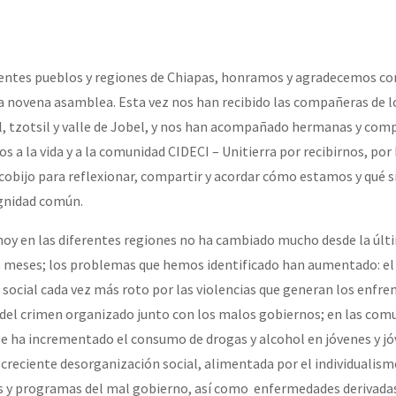
erra contra a Humanidade”
entes pueblos y regiones de Chiapas, honramos y agradecemos co
erra contra a Humanidad”
ra novena asamblea. Esta vez nos han recibido las compañeras de l
al, tzotsil y valle de Jobel, y nos han acompañado hermanas y com
a la vida y a la comunidad CIDECI – Unitierra por recibirnos, por 
ra contra a Humanidade”
cobijo para reflexionar, compartir y acordar cómo estamos y qué s
dignidad común.
das globales por la libertad de Jesús Plácido Galindo y el alto a l
e hoy en las diferentes regiones no ha cambiado mucho desde la últ
 meses; los problemas que hemos identificado han aumentado: el 
do social cada vez más roto por las violencias que generan los enf
Bem Virá” se publica no Estado Espanhol
l del crimen organizado junto con los malos gobiernos; en las com
se ha incrementado el consumo de drogas y alcohol en jóvenes y j
creciente desorganización social, alimentada por el individualism
o mundo saiba! Nossas lutas pela memória, a justiça e a dignidade
s y programas del mal gobierno, así como enfermedades derivadas