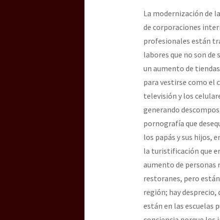
La modernización de la
de corporaciones inte
profesionales están tr
labores que no son de
un aumento de tiendas 
para vestirse como el 
televisión y los celula
generando descomposic
pornografía que desequi
los papás y sus hijos,
la turistificación que 
aumento de personas mi
restoranes, pero están
región; hay desprecio, 
están en las escuelas 
conciencia porque los 