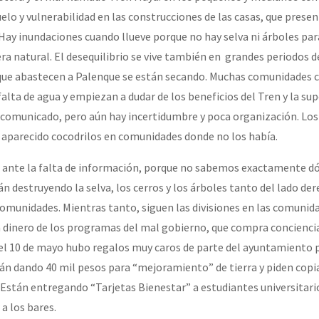
uelo y vulnerabilidad en las construcciones de las casas, que prese
 Hay inundaciones cuando llueve porque no hay selva ni árboles par
a natural. El desequilibrio se vive también en grandes periodos de
a que abastecen a Palenque se están secando. Muchas comunidades
falta de agua y empiezan a dudar de los beneficios del Tren y la su
 comunicado, pero aún hay incertidumbre y poca organización. Lo
 aparecido cocodrilos en comunidades donde no los había.
e ante la falta de información, porque no sabemos exactamente dó
án destruyendo la selva, los cerros y los árboles tanto del lado de
comunidades. Mientras tanto, siguen las divisiones en las comunida
n dinero de los programas del mal gobierno, que compra conciencia
 el 10 de mayo hubo regalos muy caros de parte del ayuntamiento p
tán dando 40 mil pesos para “mejoramiento” de tierra y piden copia
. Están entregando “Tarjetas Bienestar” a estudiantes universitari
 a los bares.