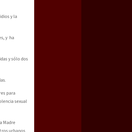
dios y la
s, y ha
das y sólo dos
as.
res para
olencia sexual
la Madre
ntros urbanos