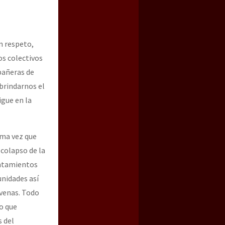
n respeto,
os colectivos
pañeras de
brindarnos el
igue en la
a guerra contra el CIPOG-EZ
ima vez que
colapso de la
rentamientos
unidades así
óvenas. Todo
o que
 del