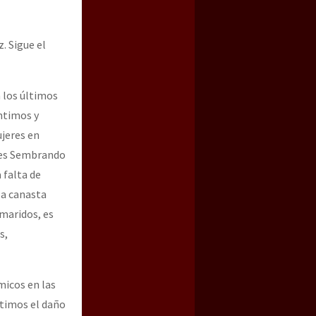
. Sigue el
 los últimos
entimos y
ujeres en
nes Sembrando
 falta de
 la canasta
 maridos, es
s,
micos en las
rtimos el daño