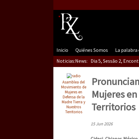
Inicio
Quiénes Somos
La palabra
Noticias:
News:
Dia 5, Sessão 2, Encon
Pronunciam
Asamblea del
Dia 5, sessão 1, do En
Movimiento de
Mujeres en 
Mujeres en
Defensa de la
Madre Tierra y
Territorios
Nuestros
Territorios
Dia 4 – Encontro “Guer
15 Jun 2026
Cideci, Chiapas,México