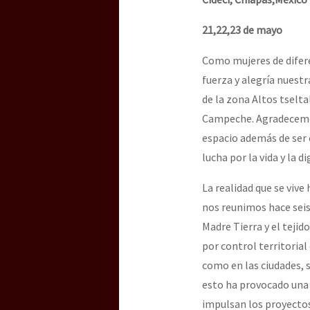
Dia 3 do Encontro “Gu
21,22,23 de mayo
Como mujeres de difer
Dia 2 do Encontro “Gu
fuerza y alegría nuest
de la zona Altos tselt
Campeche. Agradecemos 
Dia 1: Encontro “Guer
espacio además de ser 
lucha por la vida y la 
[CDMX – 20 julio] Jorna
La realidad que se viv
nos reunimos hace seis
Madre Tierra y el teji
“Sonhando a Terra do 
por control territoria
como en las ciudades, 
esto ha provocado una 
Se o México sabe, que 
impulsan los proyecto