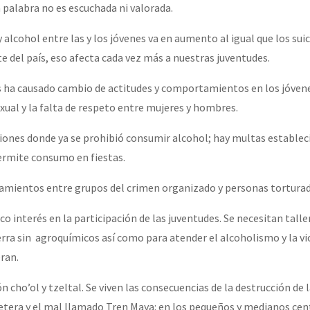
la palabra no es escuchada ni valorada.
alcohol entre las y los jóvenes va en aumento al igual que los suici
e del país, eso afecta cada vez más a nuestras juventudes.
es ha causado cambio de actitudes y comportamientos en los jóvene
ual y la falta de respeto entre mujeres y hombres.
ones donde ya se prohibió consumir alcohol; hay multas estableci
ermite consumo en fiestas.
amientos entre grupos del crimen organizado y personas torturad
o interés en la participación de las juventudes. Se necesitan talle
erra sin agroquímicos así como para atender el alcoholismo y la vi
eran.
ón cho’ol y tzeltal. Se viven las consecuencias de la destrucción de 
retera y el mal llamado Tren Maya: en los pequeños y medianos ce