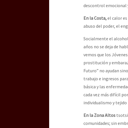
descontrol emocional 
En la Costa,
el calor es
[25 abr – CDMX] Tokín p
abuso del poder, el eng
Socialmente el alcohol
años no se deja de habl
vemos que los Jóvenes 
prostitución y embar
Futuro” no ayudan sino
trabajo e ingresos para
básica y las enfermeda
cada vez más difícil po
individualismo y tejido
En la Zona Altos
tsotsi
comunidades; sin embr