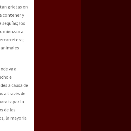
ntan grietas en
a contener y
 sequías; los
 comienzan a
percarretera;
s animales
nde va a
recho e
des a causa de
s a través de
ara tapar la
s de las
os, la mayoría