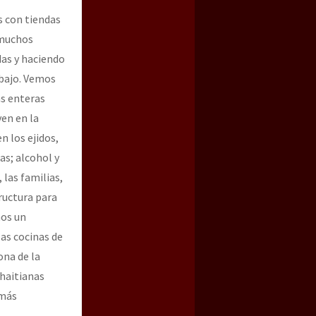
s con tiendas
 muchos
das y haciendo
bajo. Vemos
as enteras
en en la
n los ejidos,
s; alcohol y
 las familias,
ructura para
mos un
as cocinas de
ona de la
 haitianas
 más