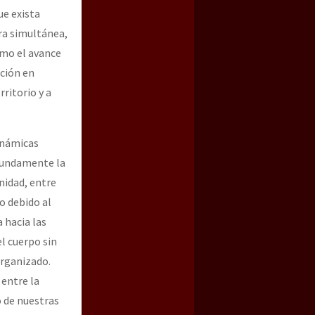
ue exista
ra simultánea,
omo el avance
ción en
ritorio y a
inámicas
ofundamente la
nidad, entre
o debido al
 hacia las
el cuerpo sin
organizado.
entre la
o de nuestras