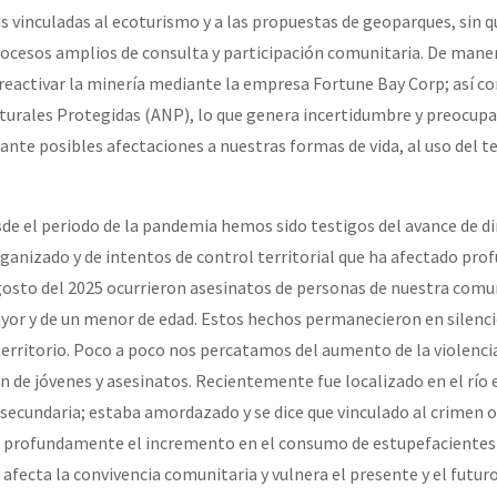
s vinculadas al ecoturismo y a las propuestas de geoparques, sin q
rocesos amplios de consulta y participación comunitaria. De mane
r reactivar la minería mediante la empresa Fortune Bay Corp; así c
turales Protegidas (ANP), lo que genera incertidumbre y preocupa
te posibles afectaciones a nuestras formas de vida, al uso del ter
e el periodo de la pandemia hemos sido testigos del avance de d
rganizado y de intentos de control territorial que ha afectado pr
gosto del 2025 ocurrieron asesinatos de personas de nuestra comu
yor y de un menor de edad. Estos hechos permanecieron en silenci
territorio. Poco a poco nos percatamos del aumento de la violencia
n de jóvenes y asesinatos. Recientemente fue localizado en el río 
lesecundaria; estaba amordazado y se dice que vinculado al crimen 
profundamente el incremento en el consumo de estupefacientes 
 afecta la convivencia comunitaria y vulnera el presente y el futur