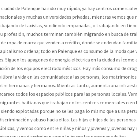
 ciudad de Palenque ha sido muy rápida; ya hay centros comerciale
rnacionales y muchas universidades privadas, mientras vemos que
abajando de taxistas, vendiendo empanadas, o trabajando en tien
 su profesión, muchos terminan también migrando en busca de tra
de ropa de marca que venden a crédito, donde se endeudan famili
capitalismo ordena; todo en Palenque es consumo de la moda que v
res. Siguen los apagones de energía eléctrica en la ciudad así como e
ión de los equipos electrodomésticos. Hay más consumo de droga
libra la vida en las comunidades: a las personas, los matrimonios,
 entre hermanas y hermanos. Mientras tanto, aumenta una infraest
encarece todos los espacios públicos para las personas locales. Ve
grantes haitianas que trabajan en los centros comerciales o en l
 siendo explotadas porque no se les paga lo mismo que a una pers
discriminación y abuso hacia ellas. Las hijas e hijos de las personas
públicas, y vemos como entre niñas y niños y jovenes y jovenas hay
integran y no discriminan como lo hacen las personas adultas.