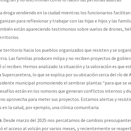
la droga vendiendo en la ciudad mientras los funcionarios facilitan
anizan para reflexionar y trabajar con las hijas e hijos y las famil
ambién están apareciendo testimonios sobre vuelos de drones, hel
erritorios.
 territorio hacia los pueblos organizados que resisten y se organi
erra. Las familias producen milpa y no reciben proyectos de gobier
sí reciben. Hemos analizado la situación y la valoración es que est
a Supercaretera, lo que se explica por su ubicación cerca del río de 
residente municipal promoviendo el sembrar plantas “para que se v
desafíos están en los rumores que generan conflictos internos y di
no aprovecha para meter sus proyectos. Estamos alertas y resist
s en la salud, por ejemplo, una clínica comunitaria.
e.
Desde marzo del 2025 nos percatamos de cambios preocupantes
gió el acceso al volcán por varios meses, y recientemente se reaper