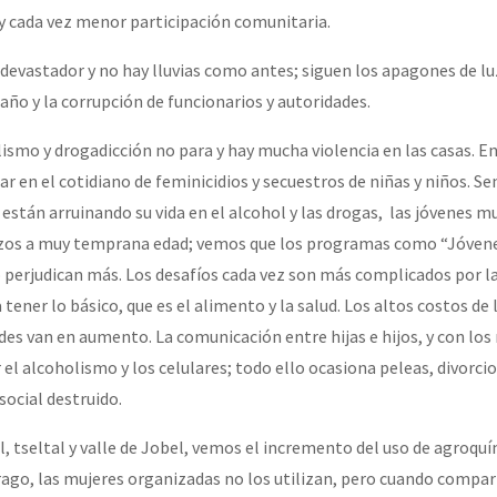
y cada vez menor participación comunitaria.
 devastador y no hay lluvias como antes; siguen los apagones de luz
or el CNI: 30 años de Resistencia y Rebeldía
año y la corrupción de funcionarios y autoridades.
ismo y drogadicción no para y hay mucha violencia en las casas. En
ar en el cotidiano de feminicidios y secuestros de niñas y niños. S
están arruinando su vida en el alcohol y las drogas, las jóvenes m
azos a muy temprana edad; vemos que los programas como “Jóve
 perjudican más. Los desafíos cada vez son más complicados por la
 tener lo básico, que es el alimento y la salud. Los altos costos de
des van en aumento. La comunicación entre hijas e hijos, y con los
r el alcoholismo y los celulares; todo ello ocasiona peleas, divorcio
 social destruido.
l, tseltal y valle de Jobel, vemos el incremento del uso de agroquí
ago, las mujeres organizadas no los utilizan, pero cuando compa