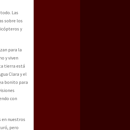
 todo. Las
ias sobre los
icópteros y
zan para la
no y viven
a tierra está
Agua Clara y el
ea bonito para
visiones
iendo con
 en nuestros
turó, pero