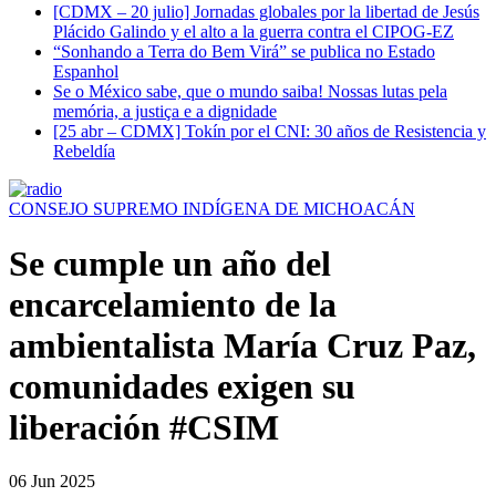
[CDMX – 20 julio] Jornadas globales por la libertad de Jesús
Plácido Galindo y el alto a la guerra contra el CIPOG-EZ
“Sonhando a Terra do Bem Virá” se publica no Estado
Espanhol
Se o México sabe, que o mundo saiba! Nossas lutas pela
memória, a justiça e a dignidade
[25 abr – CDMX] Tokín por el CNI: 30 años de Resistencia y
Rebeldía
CONSEJO SUPREMO INDÍGENA DE MICHOACÁN
Se cumple un año del
encarcelamiento de la
ambientalista María Cruz Paz,
comunidades exigen su
liberación #CSIM
06 Jun 2025