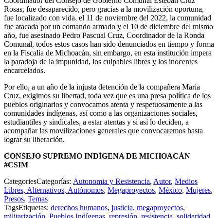
Coordinador del Consejo de Gobierno Comunal Esteban Cruz
Rosas, fue desaparecido, pero gracias a la movilización oportuna,
fue localizado con vida, el 11 de noviembre del 2022, la comunidad
fue atacada por un comando armado y el 10 de diciembre del mismo
año, fue asesinado Pedro Pascual Cruz, Coordinador de la Ronda
Comunal, todos estos casos han sido denunciados en tiempo y forma
en la Fiscalía de Michoacán, sin embargo, en esta institución impera
la paradoja de la impunidad, los culpables libres y los inocentes
encarcelados.
Por ello, a un año de la injusta detención de la compañera María
Cruz, exigimos su libertad, toda vez que es una presa política de los
pueblos originarios y convocamos atenta y respetuosamente a las
comunidades indígenas, así como a las organizaciones sociales,
estudiantiles y sindicales, a estar atentas y si así lo deciden, a
acompañar las movilizaciones generales que convocaremos hasta
lograr su liberación.
CONSEJO SUPREMO INDÍGENA DE MICHOACÁN
#CSIM
Categories
Categorías
:
Autonomia y Resistencia
,
Autor
,
Medios
Libres, Alternativos, Autónomos
,
Megaproyectos
,
México
,
Mujeres
,
Presos
,
Temas
Tags
Etiquetas
:
derechos humanos
,
justicia
,
megaproyectos
,
militarización
,
Pueblos Indígenas
,
represión
,
resistencia
,
solidaridad
,