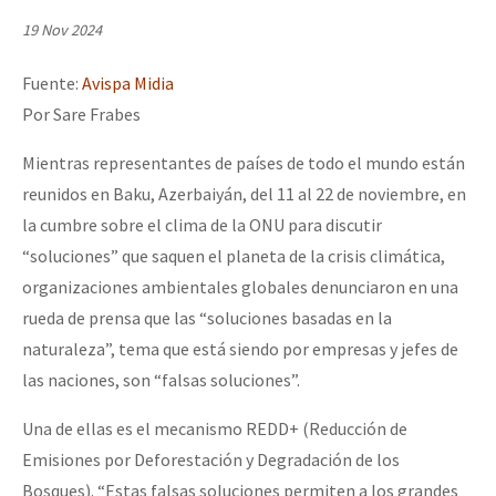
Mundo
19 Nov 2024
EZLN
Fuente:
Avispa Midia
Dia 1: Encontro “Guerra contra a Humanidade”
La Sexta
Por Sare Frabes
AutonomÍa y Resistencia
Mientras representantes de países de todo el mundo están
[CDMX – 20 julio] Jornadas globales por la libertad de Jesús Pláci
Megaproyectos
reunidos en Baku, Azerbaiyán, del 11 al 22 de noviembre, en
la cumbre sobre el clima de la ONU para discutir
Migración
“soluciones” que saquen el planeta de la crisis climática,
Presos
“Sonhando a Terra do Bem Virá” se publica no Estado Espanhol
organizaciones ambientales globales denunciaron en una
Mujeres
rueda de prensa que las “soluciones basadas en la
naturaleza”, tema que está siendo por empresas y jefes de
Niñxs
Se o México sabe, que o mundo saiba! Nossas lutas pela memória, a
las naciones, son “falsas soluciones”.
ETIQUETAS
Una de ellas es el mecanismo REDD+ (Reducción de
MULTIMEDIA
Emisiones por Deforestación y Degradación de los
[25 abr – CDMX] Tokín por el CNI: 30 años de Resistencia y Rebeldí
Audio
Bosques). “Estas falsas soluciones permiten a los grandes