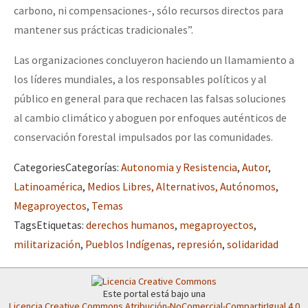
carbono, ni compensaciones-, sólo recursos directos para
mantener sus prácticas tradicionales”.
Las organizaciones concluyeron haciendo un llamamiento a
los líderes mundiales, a los responsables políticos y al
público en general para que rechacen las falsas soluciones
al cambio climático y aboguen por enfoques auténticos de
conservación forestal impulsados por las comunidades.
Categories
Categorías
:
Autonomia y Resistencia
,
Autor
,
Latinoamérica
,
Medios Libres, Alternativos, Autónomos
,
Megaproyectos
,
Temas
Tags
Etiquetas
:
derechos humanos
,
megaproyectos
,
militarización
,
Pueblos Indígenas
,
represión
,
solidaridad
Este portal está bajo una
Licencia Creative Commons Atribución-NoComercial-CompartirIgual 4.0