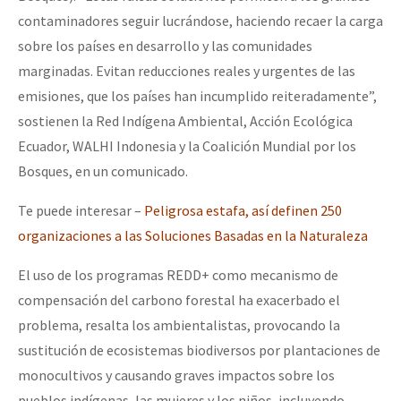
Fotorreportaje
contaminadores seguir lucrándose, haciendo recaer la carga
sobre los países en desarrollo y las comunidades
Video
marginadas. Evitan reducciones reales y urgentes de las
Otras secciones
emisiones, que los países han incumplido reiteradamente”,
sostienen la Red Indígena Ambiental, Acción Ecológica
Semillero Guerra contra la Humanidad. (Las poblaciones y
Ecuador, WALHI Indonesia y la Coalición Mundial por los
la naturaleza bajo asedio)
Bosques, en un comunicado.
Libros para descargar
Te puede interesar –
Peligrosa estafa, así definen 250
Medios Libres
organizaciones a las Soluciones Basadas en la Naturaleza
COVID-19
El uso de los programas REDD+ como mecanismo de
Eventos
compensación del carbono forestal ha exacerbado el
Contacto
problema, resalta los ambientalistas, provocando la
sustitución de ecosistemas biodiversos por plantaciones de
monocultivos y causando graves impactos sobre los
pueblos indígenas, las mujeres y los niños, incluyendo