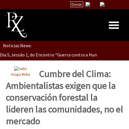
Donar
Dia 5, Sessão 2, Encontro “Guerra contra la Humanidad”
Noticias:
News:
Inicio
Dia 5, sessão 1, do Encontro “Guerra contra a Humanidade”(As pop
Quiénes Somos
La palabra del EZLN
Cumbre del Clima:
Avispa Midia
Dia 4 – Encontro “Guerra contra a Humanidade” (As populações e 
Encuentros
Ambientalistas exigen que la
TEMAS
conservación forestal la
Chiapas
Dia 3 do Encontro “Guerra contra a Humanidade”
lideren las comunidades, no el
México
mercado
Latinoamérica
Dia 2 do Encontro “Guerra contra a Humanidad”