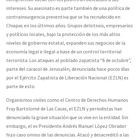
Fotorreportaje
intereses. Su asesinato es parte también de una política de
contrainsurgencia preventiva que se ha recrudecido en
Video
Chiapas en los últimos años. Grupos delictivos, empresarios
Otras secciones
y políticos locales, bajo la protección de los más altos
Semillero Guerra contra la Humanidad. (Las poblaciones y
niveles de gobierno estatal, expanden sus negocios de la
economía legal e ilegal a base de un control territorial
la naturaleza bajo asedio)
terrorista. Los ataques al poblado zapatista “6 de octubre”,
Libros para descargar
parte del caracol de Jerusalén, denunciada hace pocos días
Medios Libres
por el Ejército Zapatista de Liberación Nacional (EZLN) es
parte de esto.
COVID-19
Organismos civiles como el Centro de Derechos Humanos
Eventos
Fray Bartolomé de Las Casas, el EZLN y periodistas han
Contacto
denunciado la grave situación que se vive en la entidad. Sin
embargo, el ex Presidente Andrés Manuel López Obrador
hizo caso omiso de las denuncias. Atacó y desacreditó a las