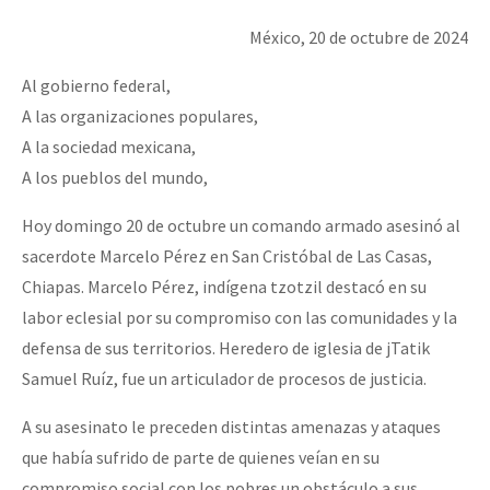
Mundo
México, 20 de octubre de 2024
EZLN
Al gobierno federal,
Dia 1: Encontro “Guerra contra a Humanidade”
La Sexta
A las organizaciones populares,
AutonomÍa y Resistencia
A la sociedad mexicana,
A los pueblos del mundo,
[CDMX – 20 julio] Jornadas globales por la libertad de Jesús Pláci
Megaproyectos
Migración
Hoy domingo 20 de octubre un comando armado asesinó al
sacerdote Marcelo Pérez en San Cristóbal de Las Casas,
Presos
“Sonhando a Terra do Bem Virá” se publica no Estado Espanhol
Chiapas. Marcelo Pérez, indígena tzotzil destacó en su
Mujeres
labor eclesial por su compromiso con las comunidades y la
defensa de sus territorios. Heredero de iglesia de jTatik
Niñxs
Se o México sabe, que o mundo saiba! Nossas lutas pela memória, a
Samuel Ruíz, fue un articulador de procesos de justicia.
ETIQUETAS
A su asesinato le preceden distintas amenazas y ataques
MULTIMEDIA
que había sufrido de parte de quienes veían en su
[25 abr – CDMX] Tokín por el CNI: 30 años de Resistencia y Rebeldí
Audio
compromiso social con los pobres un obstáculo a sus