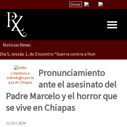
Donar
Dia 5, Sessão 2, Encontro “Guerra contra la Humanidad”
Noticias:
News:
Inicio
Dia 5, sessão 1, do Encontro “Guerra contra a Humanidade”(As pop
Quiénes Somos
La palabra del EZLN
Pronunciamiento
Colectivos e
Dia 4 – Encontro “Guerra contra a Humanidade” (As populações e 
Encuentros
individu@s por la
ante el asesinato del
paz en Chiapas
TEMAS
Padre Marcelo y el horror que
Chiapas
Dia 3 do Encontro “Guerra contra a Humanidade”
se vive en Chiapas
México
Latinoamérica
21 Oct 2024
Dia 2 do Encontro “Guerra contra a Humanidad”