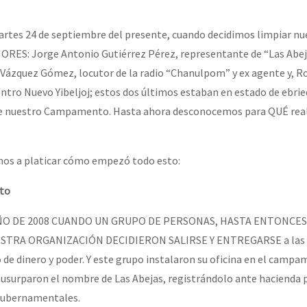
rtes 24 de septiembre del presente, cuando decidimos limpiar nu
ES: Jorge Antonio Gutiérrez Pérez, representante de “Las Abej
 Vázquez Gómez, locutor de la radio “Chanulpom” y ex agente y, 
entro Nuevo Yibeljoj; estos dos últimos estaban en estado de ebrie
de nuestro Campamento. Hasta ahora desconocemos para QUÉ real
amos a platicar cómo empezó todo esto:
xto
AÑO DE 2008 CUANDO UN GRUPO DE PERSONAS, HASTA ENTONCES
TRA ORGANIZACIÓN DECIDIERON SALIRSE Y ENTREGARSE a las g
de dinero y poder. Y este grupo instalaron su oficina en el camp
ue usurparon el nombre de Las Abejas, registrándolo ante hacienda 
gubernamentales.