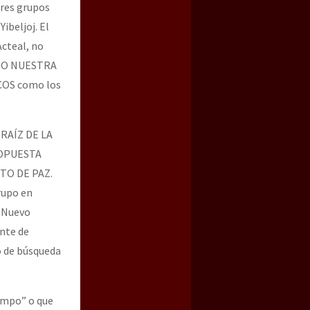
tres grupos
beljoj. El
cteal, no
NDO NUESTRA
COS como los
RAÍZ DE LA
ROPUESTA
TO DE PAZ.
rupo en
o Nuevo
ente de
o de búsqueda
empo” o que