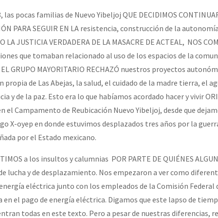
008, las pocas familias de Nuevo Yibeljoj QUE DECIDIMOS CONTINU
 PARA SEGUIR EN LA resistencia, construcción de la autonomía
 LA JUSTICIA VERDADERA DE LA MASACRE DE ACTEAL, NOS C
iones que tomaban relacionado al uso de los espacios de la comu
O, EL GRUPO MAYORITARIO RECHAZÓ nuestros proyectos autonóm
 propia de Las Abejas, la salud, el cuidado de la madre tierra, el ag
ticia y de la paz. Esto era lo que habíamos acordado hacer y vivir
el Campamento de Reubicación Nuevo Yibeljoj, desde que dejam
 X-oyep en donde estuvimos desplazados tres años por la guerr
ñada por el Estado mexicano.
ISTIMOS a los insultos y calumnias POR PARTE DE QUIÉNES ALGUN
e lucha y de desplazamiento. Nos empezaron a ver como diferent
 energía eléctrica junto con los empleados de la Comisión Federal 
ia en el pago de energía eléctrica. Digamos que este lapso de tiem
entran todas en este texto. Pero a pesar de nuestras diferencias, r