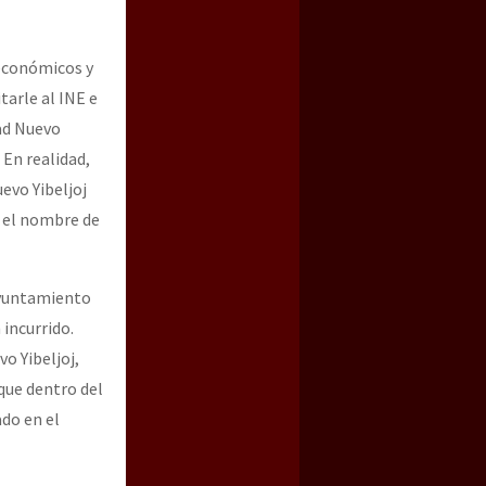
 económicos y
arle al INE e
ad Nuevo
En realidad,
evo Yibeljoj
 el nombre de
ayuntamiento
incurrido.
o Yibeljoj,
 que dentro del
ado en el