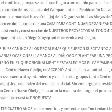
el conflicto, porque se tenía que llegar a un acuerdo para que los 
to común de los espacios del Campamento de Reubicación Nuevo Yi
como comunidad Nuevo Yibeljoj de la Organización Las Abejas de A
físico en donde construir una CASA PARA CONTINUAR ORGANIZA
resistencia y construcción de NUESTROS PROYECTOS AUTONÓMI
pamento Juan Diego X-oyep antes de venir a este lugar.
IBLES CAMINOS A LOS PROBLEMAS QUE FUERON SUSCITANDO A 
N VARIAS OCASIONES LLAMAMOS AL DIÁLOGO Y PLANTEAR UNA P
RRENO EN EL QUE ORIGINALMENTE ESTABLECIMOS EL CAMPAMEN
del Centro Nuevo Yibeljoj no ACCEDIÓ. Ante la nula voluntad del g
nueva cuenta al ayuntamiento ya que los dos grupos tanto Centr
beljoj Uno, dependen del municipio oficial. Sin embargo, el presid
 Centro Nuevo Yibeljoj, buscaron la manera de alargar el proces
lvidarse de nuestra PROPUESTA.
ISTIR CUATRO AÑOS, entre mentiras y pretextos que “no tenían ti