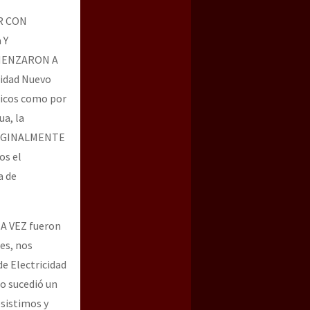
AR CON
 Y
OMENZARON A
nidad Nuevo
icos como por
ua, la
 ORIGINALMENTE
os el
a de
A VEZ fueron
es, nos
de Electricidad
po sucedió un
esistimos y