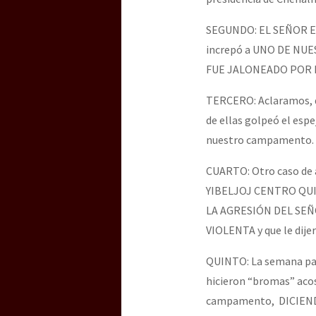
SEGUNDO: EL SEÑOR El
increpó a UNO DE NUE
FUE JALONEADO POR EL
TERCERO: Aclaramos, qu
de ellas golpeó el esp
nuestro campamento.
CUARTO: Otro caso d
YIBELJOJ CENTRO QU
LA AGRESIÓN DEL SE
VIOLENTA y que le dije
QUINTO: La semana pasa
hicieron “bromas” aco
campamento, DICIEN