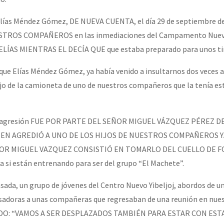
ías Méndez Gómez, DE NUEVA CUENTA, el día 29 de septiembre d
STROS COMPAÑEROS en las inmediaciones del Campamento Nuevo 
ÍAS MIENTRAS EL DECÍA QUE que estaba preparado para unos ti
e Elías Méndez Gómez, ya había venido a insultarnos dos veces a
ejo de la camioneta de uno de nuestros compañeros que la tenía e
e agresión FUE POR PARTE DEL SEÑOR MIGUEL VÁZQUEZ PÉREZ D
IEN AGREDIÓ A UNO DE LOS HIJOS DE NUESTROS COMPAÑEROS Y
ÑOR MIGUEL VAZQUEZ CONSISTIÓ EN TOMARLO DEL CUELLO DE 
ra si están entrenando para ser del grupo “El Machete”.
da, un grupo de jóvenes del Centro Nuevo Yibeljoj, abordos de u
sadoras a unas compañeras que regresaban de una reunión en nue
DO: “VAMOS A SER DESPLAZADOS TAMBIÉN PARA ESTAR CON EST