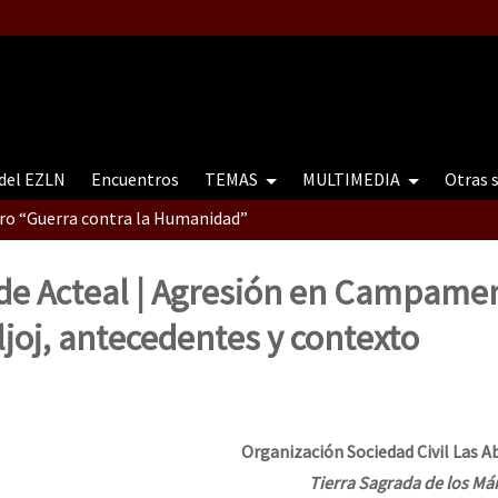
 del EZLN
Encuentros
TEMAS
MULTIMEDIA
Otras 
tro “Guerra contra la Humanidad”
 de Acteal | Agresión en Campame
contro “Guerra contra a Humanidade”(As populações e a natureza e
joj, antecedentes y contexto
ra contra a Humanidade” (As populações e a natureza sob cerco)
Organización Sociedad Civil Las A
Tierra Sagrada de los Már