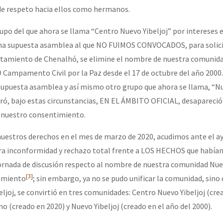
e respeto hacia ellos como hermanos.
grupo del que ahora se llama “Centro Nuevo Yibeljoj” por intereses
una supuesta asamblea al que NO FUIMOS CONVOCADOS, para solicit
untamiento de Chenalhó, se elimine el nombre de nuestra comunid
ampamento Civil por la Paz desde el 17 de octubre del año 2000. 
upuesta asamblea y así mismo otro grupo que ahora se llama, “Nu
ró, bajo estas circunstancias, EN EL ÁMBITO OFICIAL, desapareció
 nuestro consentimiento.
 nuestros derechos en el mes de marzo de 2020, acudimos ante el 
a inconformidad y rechazo total frente a LOS HECHOS que habían 
ornada de discusión respecto al nombre de nuestra comunidad Nuev
[3]
imiento
; sin embargo, ya no se pudo unificar la comunidad, sino
eljoj, se convirtió en tres comunidades: Centro Nuevo Yibeljoj (cre
no (creado en 2020) y Nuevo Yibeljoj (creado en el año del 2000).