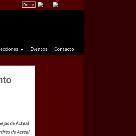
Donar
secciones
Eventos
Contacto
nto
 a natureza sob cerco)
bejas de Acteal
tires de Acteal