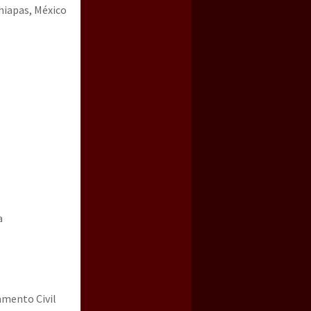
hiapas, México
a guerra contra el CIPOG-EZ
a
amento Civil