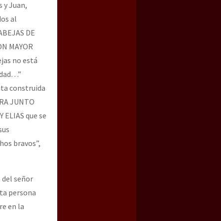
s y Juan,
os al
 ABEJAS DE
 CON MAYOR
jas no está
nidad…”
ta construida
UERA JUNTO
 ELIAS que se
sus
hos bravos”,
del señor
sta persona
re en la