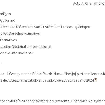
erra contra a Humanidade”
Acteal, Chenalhó, C
Indígena
e Gobierno
erra contra a Humanidad”
 y Paz de la Diócesis de San Cristóbal de Las Casas, Chiapas
 de los Derechos Humanos
lternativos
ra contra a Humanidade”
cación Nacional e Internacional
cional e Internacional
das globales por la libertad de Jesús Plácido Galindo y el alto a l
:
en el Campamento Por la Paz de Nuevo Yibeljoj perteneciente a l
[1]
Bem Virá” se publica no Estado Espanhol
s de Acteal, reinstalado el pasado 6 de agosto del año 2024
.
o mundo saiba! Nossas lutas pela memória, a justiça e a dignidade
 noche del día 28 de septiembre del presente, llegaron en el Camp