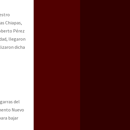
estro
as Chiapas,
Roberto Pérez
dad, llegaron
izaron dicha
arras del
amento Nuevo
para bajar