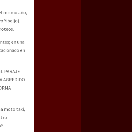
el mismo año,
Yibeljoj.
roteos.
ntes; en una
stacionado en
EL PARAJE
A AGREDIDO.
FORMA
na moto taxi,
stro
AS