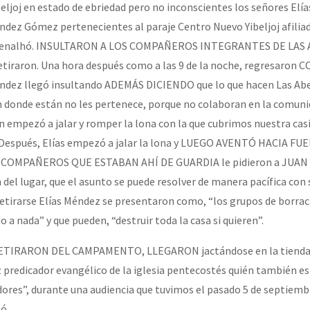
eljoj en estado de ebriedad pero no inconscientes los señores Elía
dez Gómez pertenecientes al paraje Centro Nuevo Yibeljoj afiliad
or el CNI: 30 años de Resistencia y Rebeldía
 Chenalhó. INSULTARON A LOS COMPAÑEROS INTEGRANTES DE LAS
tiraron. Una hora después como a las 9 de la noche, regresaron
ndez llegó insultando ADEMÁS DICIENDO que lo que hacen Las Abe
en donde están no les pertenece, porque no colaboran en la comu
mpezó a jalar y romper la lona con la que cubrimos nuestra casi
. Después, Elías empezó a jalar la lona y LUEGO AVENTÓ HACIA F
COMPAÑEROS QUE ESTABAN AHÍ DE GUARDIA le pidieron a JUAN Y
 del lugar, que el asunto se puede resolver de manera pacífica con 
retirarse Elías Méndez se presentaron como, “los grupos de borrac
o a nada” y que pueden, “destruir toda la casa si quieren”.
ETIRARON DEL CAMPAMENTO, LLEGARON jactándose en la tienda 
predicador evangélico de la iglesia pentecostés quién también e
ores”, durante una audiencia que tuvimos el pasado 5 de septiemb
ó.