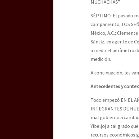
MUCHACHAS”.
SÉPTIMO: El pasado ma
campamento, LOS SEÑOR
México, A.C.; Clemente
Sántiz, ex agente de C
a medir el perímetro 
medición.
A continuación, les v
Antecedentes y conte
Todo empezó EN EL 
INTEGRANTES DE NUES
mal gobierno a cambio 
Yibeljoj a tal grado q
recursos económicos 