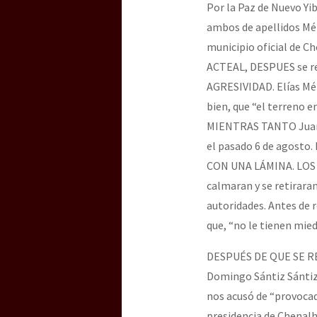
Por la Paz de Nuevo Yib
ambos de apellidos Mén
[25 abr – CDMX] Tokín p
municipio oficial de
ACTEAL, DESPUES se re
AGRESIVIDAD. Elías Mé
bien, que “el terreno 
MIENTRAS TANTO Juan e
el pasado 6 de agosto
CON UNA LÁMINA. LOS 
calmaran y se retiraran
autoridades. Antes de 
que, “no le tienen mied
DESPUÉS DE QUE SE R
Domingo Sántiz Sántiz 
nos acusó de “provocad
presidencia de Chenalh