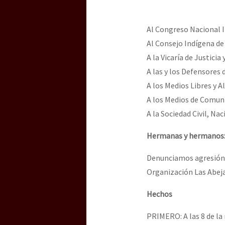
Dia 3 do Encontro “Gu
Al Congreso Nacional 
Al Consejo Indígena d
Dia 2 do Encontro “Gu
A la Vicaría de Justicia
A las y los Defensores
A los Medios Libres y A
Dia 1: Encontro “Guer
A los Medios de Comuni
A la Sociedad Civil, Na
[CDMX – 20 julio] Jorna
Hermanas y hermanos
Denunciamos agresión 
“Sonhando a Terra do 
Organización Las Abeja
Hechos
Se o México sabe, que 
PRIMERO: A las 8 de la