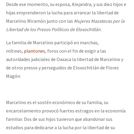
Desde ese momento, su esposa, Alejandra, y sus diez hijos e
Fotorreportaje
hijas emprendieron la lucha para arrancar la libertad de
Video
Marcelino Miramón junto con las
Mujeres Mazatecas por la
Libertad de los Presos Políticos de Eloxochitlán
.
Otras secciones
Semillero Guerra contra la Humanidad. (Las poblaciones y
La familia de Marcelino participó en marchas,
la naturaleza bajo asedio)
mítines,
plantones
, foros con el fin de exigir a las
autoridades judiciales de Oaxaca la libertad de Marcelino y
Libros para descargar
de otros presos y perseguidos de Eloxochitlán de Flores
Medios Libres
Magón.
COVID-19
Eventos
Marcelino es el sostén económico de su familia, su
Contacto
encarcelamiento provocó fuertes estragos en la economía
familiar. Dos de sus hijos tuvieron que abandonar sus
estudios para dedicarse a la lucha por la libertad de su