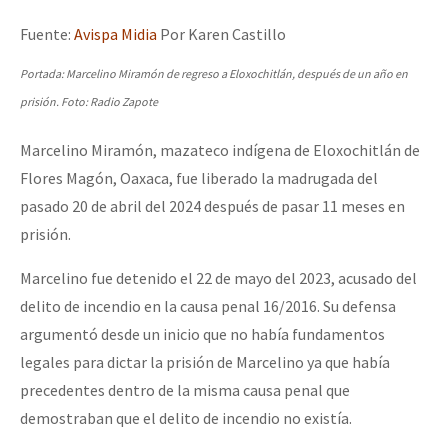
Mundo
Fuente:
Avispa Midia
Por Karen Castillo
EZLN
Portada: Marcelino Miramón de regreso a Eloxochitlán, después de un año en
Dia 1: Encontro “Guerra contra a Humanidade”
La Sexta
prisión. Foto: Radio Zapote
AutonomÍa y Resistencia
Marcelino Miramón, mazateco indígena de Eloxochitlán de
[CDMX – 20 julio] Jornadas globales por la libertad de Jesús Pláci
Megaproyectos
Flores Magón, Oaxaca, fue liberado la madrugada del
Migración
pasado 20 de abril del 2024 después de pasar 11 meses en
prisión.
Presos
“Sonhando a Terra do Bem Virá” se publica no Estado Espanhol
Marcelino fue detenido el 22 de mayo del 2023, acusado del
Mujeres
delito de incendio en la causa penal 16/2016. Su defensa
Niñxs
argumentó desde un inicio que no había fundamentos
Se o México sabe, que o mundo saiba! Nossas lutas pela memória, a
ETIQUETAS
legales para dictar la prisión de Marcelino ya que había
precedentes dentro de la misma causa penal que
MULTIMEDIA
demostraban que el delito de incendio no existía.
[25 abr – CDMX] Tokín por el CNI: 30 años de Resistencia y Rebeldí
Audio