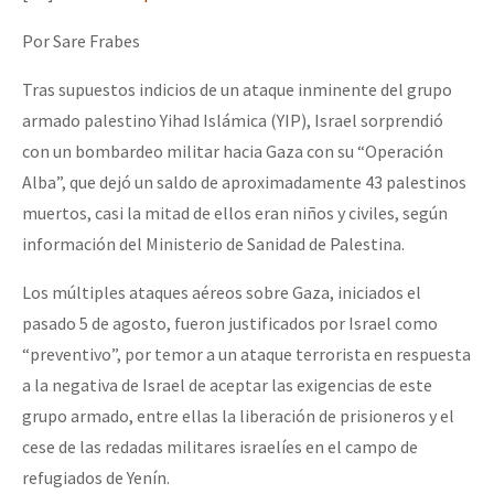
Mundo
Por Sare Frabes
EZLN
Tras supuestos indicios de un ataque inminente del grupo
Dia 2 do Encontro “Guerra contra a Humanidad”
La Sexta
armado palestino Yihad Islámica (YIP), Israel sorprendió
AutonomÍa y Resistencia
con un bombardeo militar hacia Gaza con su “Operación
Alba”, que dejó un saldo de aproximadamente 43 palestinos
Dia 1: Encontro “Guerra contra a Humanidade”
Megaproyectos
muertos, casi la mitad de ellos eran niños y civiles, según
Migración
información del Ministerio de Sanidad de Palestina.
Presos
[CDMX – 20 julio] Jornadas globales por la libertad de Jesús Pláci
Los múltiples ataques aéreos sobre Gaza, iniciados el
Mujeres
pasado 5 de agosto, fueron justificados por Israel como
Niñxs
“preventivo”, por temor a un ataque terrorista en respuesta
“Sonhando a Terra do Bem Virá” se publica no Estado Espanhol
a la negativa de Israel de aceptar las exigencias de este
ETIQUETAS
grupo armado, entre ellas la liberación de prisioneros y el
MULTIMEDIA
cese de las redadas militares israelíes en el campo de
Se o México sabe, que o mundo saiba! Nossas lutas pela memória, a
Audio
refugiados de Yenín.