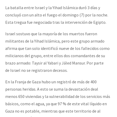
Fotorreportaje
La batalla entre Israel y la Yihad Islámica duró 3 días y
concluyó con un alto el fuego el domingo (7) por la noche.
[25 abr – CDMX] Tokín por el CNI: 30 años de Resistencia y Rebeldí
Video
Esta tregua fue negociada tras la intervención de Egipto.
Otras secciones
Israel sostuvo que la mayoría de los muertos fueron
Semillero Guerra contra la Humanidad. (Las poblaciones y
militantes de la Yihad Islámica, pero este grupo armado
la naturaleza bajo asedio)
afirma que tan solo identificó nueve de los fallecidos como
Libros para descargar
milicianos del grupo, entre ellos dos comandantes de su
brazo armado: Taysir al Yabari y Jáled Mansur. Por parte
Medios Libres
de Israel no se registraron decesos.
COVID-19
En la Franja de Gaza hubo un registró de más de 400
Eventos
personas heridas. A esto se suma la devastación deal
Contacto
menos 650 viviendas y la vulnerabilidad de los servicios más
básicos, como el agua, ya que 97 % de este vital líquido en
Gaza no es potable, mientras que este territorio de al