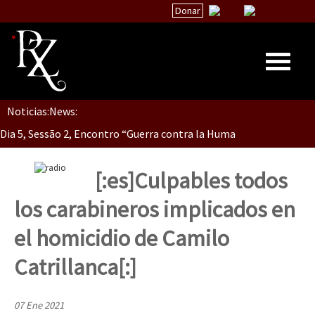
Donar
Noticias:
News:
Inicio
Dia 5, Sessão 2, Encontro “Guerra contra la Humanidad”
Quiénes Somos
La palabra del EZLN
[:es]Culpables todos
Dia 5, sessão 1, do Encontro “Guerra contra a Humanidade”(As pop
Encuentros
los carabineros implicados en
TEMAS
el homicidio de Camilo
Chiapas
Dia 4 – Encontro “Guerra contra a Humanidade” (As populações e 
Catrillanca[:]
México
Latinoamérica
07 Ene 2021
Dia 3 do Encontro “Guerra contra a Humanidade”