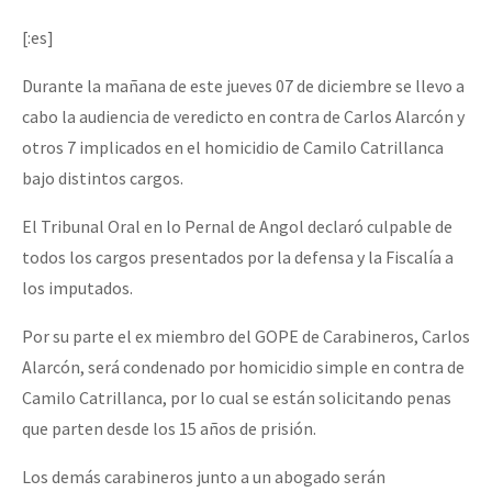
Mundo
[:es]
EZLN
Durante la mañana de este jueves 07 de diciembre se llevo a
Dia 2 do Encontro “Guerra contra a Humanidad”
La Sexta
cabo la audiencia de veredicto en contra de Carlos Alarcón y
AutonomÍa y Resistencia
otros 7 implicados en el homicidio de Camilo Catrillanca
bajo distintos cargos.
Dia 1: Encontro “Guerra contra a Humanidade”
Megaproyectos
Migración
El Tribunal Oral en lo Pernal de Angol declaró culpable de
todos los cargos presentados por la defensa y la Fiscalía a
Presos
[CDMX – 20 julio] Jornadas globales por la libertad de Jesús Pláci
los imputados.
Mujeres
Por su parte el ex miembro del GOPE de Carabineros, Carlos
Niñxs
Alarcón, será condenado por homicidio simple en contra de
“Sonhando a Terra do Bem Virá” se publica no Estado Espanhol
ETIQUETAS
Camilo Catrillanca, por lo cual se están solicitando penas
que parten desde los 15 años de prisión.
MULTIMEDIA
Se o México sabe, que o mundo saiba! Nossas lutas pela memória, a
Audio
Los demás carabineros junto a un abogado serán