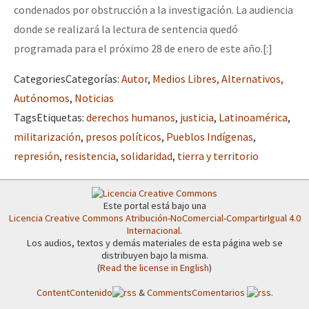
condenados por obstrucción a la investigación. La audiencia
Fotorreportaje
donde se realizará la lectura de sentencia quedó
[25 abr – CDMX] Tokín por el CNI: 30 años de Resistencia y Rebeldí
Video
programada para el próximo 28 de enero de este año.[:]
Otras secciones
Categories
Categorías
:
Autor
,
Medios Libres, Alternativos,
Semillero Guerra contra la Humanidad. (Las poblaciones y
Autónomos
,
Noticias
la naturaleza bajo asedio)
Tags
Etiquetas
:
derechos humanos
,
justicia
,
Latinoamérica
,
militarización
,
presos políticos
,
Pueblos Indígenas
,
Libros para descargar
represión
,
resistencia
,
solidaridad
,
tierra y territorio
Medios Libres
COVID-19
Este portal está bajo una
Licencia Creative Commons Atribución-NoComercial-CompartirIgual 4.0
Eventos
Internacional
.
Los audios, textos y demás materiales de esta página web se
Contacto
distribuyen bajo la misma.
(
Read the license in English
)
Content
Contenido
&
Comments
Comentarios
.