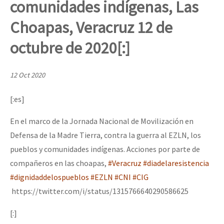
comunidades indígenas, Las
Mundo
Choapas, Veracruz 12 de
EZLN
Dia 2 do Encontro “Guerra contra a Humanidad”
octubre de 2020[:]
La Sexta
AutonomÍa y Resistencia
12 Oct 2020
Dia 1: Encontro “Guerra contra a Humanidade”
Megaproyectos
[:es]
Migración
En el marco de la Jornada Nacional de Movilización en
Presos
[CDMX – 20 julio] Jornadas globales por la libertad de Jesús Pláci
Defensa de la Madre Tierra, contra la guerra al EZLN, los
Mujeres
pueblos y comunidades indígenas. Acciones por parte de
Niñxs
compañeros en las choapas,
#Veracruz
#diadelaresistencia
“Sonhando a Terra do Bem Virá” se publica no Estado Espanhol
#dignidaddelospueblos
#EZLN
#CNI
#CIG
ETIQUETAS
https://twitter.com/i/status/1315766640290586625
MULTIMEDIA
Se o México sabe, que o mundo saiba! Nossas lutas pela memória, a
[:]
Audio