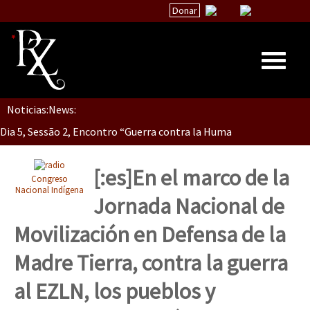
Donar
Noticias:
News:
Inicio
Dia 5, Sessão 2, Encontro “Guerra contra la Humanidad”
Quiénes Somos
La palabra del EZLN
[:es]En el marco de la
Congreso
Dia 5, sessão 1, do Encontro “Guerra contra a Humanidade”(As pop
Encuentros
Nacional Indígena
Jornada Nacional de
TEMAS
Movilización en Defensa de la
Chiapas
Dia 4 – Encontro “Guerra contra a Humanidade” (As populações e 
Madre Tierra, contra la guerra
México
al EZLN, los pueblos y
Latinoamérica
Dia 3 do Encontro “Guerra contra a Humanidade”