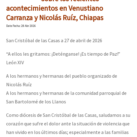
Mundo
acontecimientos en Venustiano
Carranza y Nicolás Ruíz, Chiapas
EZLN
Dia 1: Encontro “Guerra contra a Humanidade”
Date
Fecha
: 28 Abr 2026
La Sexta
AutonomÍa y Resistencia
San Cristóbal de las Casas a 27 de abril de 2026
[CDMX – 20 julio] Jornadas globales por la libertad de Jesús Pláci
Megaproyectos
“A ellos les gritamos: ¡Deténganse! ¡Es tiempo de Paz!”
León XIV
Migración
Presos
A los hermanos y hermanas del pueblo organizado de
“Sonhando a Terra do Bem Virá” se publica no Estado Espanhol
Nicolás Ruíz
Mujeres
A los hermanos y hermanas de la comunidad parroquial de
Niñxs
San Bartolomé de los Llanos
Se o México sabe, que o mundo saiba! Nossas lutas pela memória, a
ETIQUETAS
Como diócesis de San Cristóbal de las Casas, saludamos a su
MULTIMEDIA
corazón que sufre el dolor ante la situación de violencia que
[25 abr – CDMX] Tokín por el CNI: 30 años de Resistencia y Rebeldí
han vivido en los últimos días; especialmente a las familias
Audio