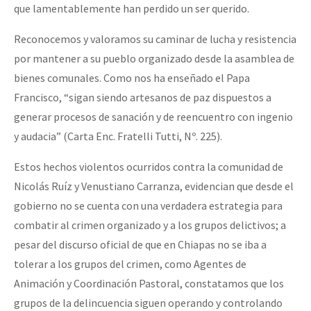
que lamentablemente han perdido un ser querido.
Fotorreportaje
Reconocemos y valoramos su caminar de lucha y resistencia
Video
por mantener a su pueblo organizado desde la asamblea de
Otras secciones
bienes comunales. Como nos ha enseñado el Papa
Semillero Guerra contra la Humanidad. (Las poblaciones y
Francisco, “sigan siendo artesanos de paz dispuestos a
generar procesos de sanación y de reencuentro con ingenio
la naturaleza bajo asedio)
y audacia” (Carta Enc. Fratelli Tutti, Nº. 225).
Libros para descargar
Estos hechos violentos ocurridos contra la comunidad de
Medios Libres
Nicolás Ruíz y Venustiano Carranza, evidencian que desde el
COVID-19
gobierno no se cuenta con una verdadera estrategia para
Eventos
combatir al crimen organizado y a los grupos delictivos; a
pesar del discurso oficial de que en Chiapas no se iba a
Contacto
tolerar a los grupos del crimen, como Agentes de
Animación y Coordinación Pastoral, constatamos que los
grupos de la delincuencia siguen operando y controlando