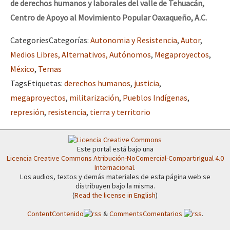
de derechos humanos y laborales del valle de Tehuacán,
Centro de Apoyo al Movimiento Popular Oaxaqueño, A.C.
Categories
Categorías
:
Autonomia y Resistencia
,
Autor
,
Medios Libres, Alternativos, Autónomos
,
Megaproyectos
,
México
,
Temas
Tags
Etiquetas
:
derechos humanos
,
justicia
,
megaproyectos
,
militarización
,
Pueblos Indígenas
,
represión
,
resistencia
,
tierra y territorio
Este portal está bajo una
Licencia Creative Commons Atribución-NoComercial-CompartirIgual 4.0
Internacional
.
Los audios, textos y demás materiales de esta página web se
distribuyen bajo la misma.
(
Read the license in English
)
Content
Contenido
&
Comments
Comentarios
.