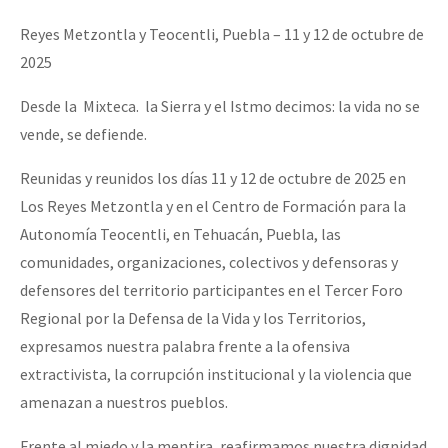
Mundo
Reyes Metzontla y Teocentli, Puebla – 11 y 12 de octubre de
EZLN
2025
Dia 1: Encontro “Guerra contra a Humanidade”
La Sexta
Desde la Mixteca. la Sierra y el Istmo decimos: la vida no se
AutonomÍa y Resistencia
vende, se defiende.
[CDMX – 20 julio] Jornadas globales por la libertad de Jesús Pláci
Megaproyectos
Reunidas y reunidos los días 11 y 12 de octubre de 2025 en
Migración
Los Reyes Metzontla y en el Centro de Formación para la
Autonomía Teocentli, en Tehuacán, Puebla, las
Presos
“Sonhando a Terra do Bem Virá” se publica no Estado Espanhol
comunidades, organizaciones, colectivos y defensoras y
Mujeres
defensores del territorio participantes en el Tercer Foro
Regional por la Defensa de la Vida y los Territorios,
Niñxs
Se o México sabe, que o mundo saiba! Nossas lutas pela memória, a
expresamos nuestra palabra frente a la ofensiva
ETIQUETAS
extractivista, la corrupción institucional y la violencia que
MULTIMEDIA
amenazan a nuestros pueblos.
[25 abr – CDMX] Tokín por el CNI: 30 años de Resistencia y Rebeldí
Audio
Frente al miedo y la mentira, reafirmamos nuestra dignidad