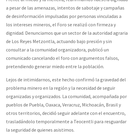
Fotorreportaje
a pesar de las amenazas, intentos de sabotaje y campañas
de desinformación impulsadas por personas vinculadas a
Video
los intereses mineros, el Foro se realizó con firmeza y
Otras secciones
dignidad. Denunciamos que un sector de la autoridad agraria
Semillero Guerra contra la Humanidad. (Las poblaciones y
de Los Reyes Metzontla, actuando bajo presión y sin
consultar a la comunidad organizadora, publicó un
la naturaleza bajo asedio)
comunicado cancelando el foro con argumentos falsos,
Libros para descargar
pretendiendo generar miedo entre la población.
Medios Libres
Lejos de intimidarnos, este hecho confirmó la gravedad del
COVID-19
problema minero en la región y la necesidad de seguir
organizadas y organizados. La comunidad, acompañada por
Eventos
pueblos de Puebla, Oaxaca, Veracruz, Michoacán, Brasil y
Contacto
otros territorios, decidió seguir adelante con el encuentro,
trasladándolo temporalmente a Teocentli para resguardar
la seguridad de quienes asistimos.