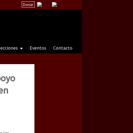
Donar
secciones
Eventos
Contacto
poyo
 a natureza sob cerco)
 en
e los