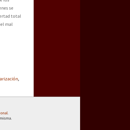
enes se
ertad total
del mal
a guerra contra el CIPOG-EZ
arización
,
ional
.
 misma.