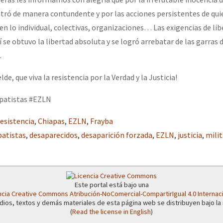
erra contra a Humanidade”
ró de manera contundente y por las acciones persistentes de qui
n lo individual, colectivas, organizaciones… Las exigencias de lib
í se obtuvo la libertad absoluta y se logró arrebatar de las garras 
erra contra a Humanidad”
.
lde, que viva la resistencia por la Verdad y la Justicia!
ra contra a Humanidade”
patistas #EZLN
esistencia
,
Chiapas
,
EZLN
,
Frayba
das globales por la libertad de Jesús Plácido Galindo y el alto a l
patistas
,
desaparecidos
,
desaparición forzada
,
EZLN
,
justicia
,
milit
Bem Virá” se publica no Estado Espanhol
Este portal está bajo una
ncia Creative Commons Atribución-NoComercial-CompartirIgual 4.0 Internac
dios, textos y demás materiales de esta página web se distribuyen bajo la
(
Read the license in English
)
o mundo saiba! Nossas lutas pela memória, a justiça e a dignidade