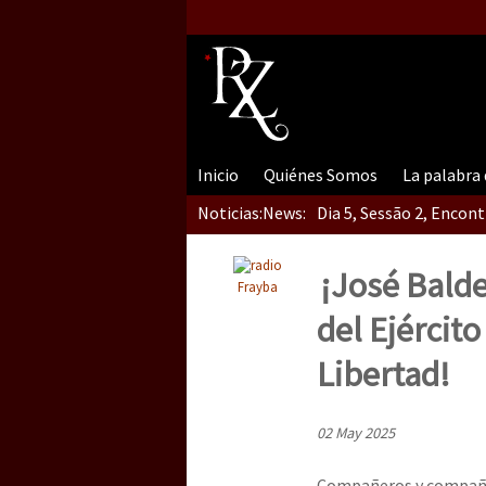
Inicio
Quiénes Somos
La palabra
Noticias:
News:
Dia 5, Sessão 2, Encon
¡José Bald
Frayba
Dia 5, sessão 1, do En
del Ejércit
Libertad!
Dia 4 – Encontro “Guer
02 May 2025
Compañeros y compañera