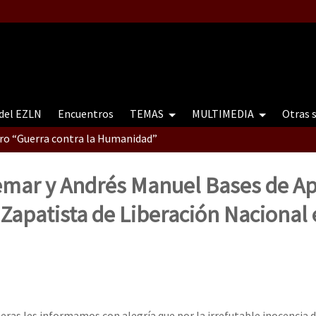
 del EZLN
Encuentros
TEMAS
MULTIMEDIA
Otras 
tro “Guerra contra la Humanidad”
emar y Andrés Manuel Bases de A
contro “Guerra contra a Humanidade”(As populações e a natureza e
o Zapatista de Liberación Nacional
ra contra a Humanidade” (As populações e a natureza sob cerco)
s les informamos con alegría que por la irrefutable inocencia d