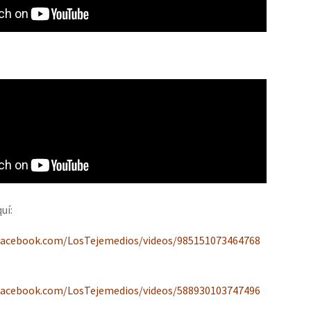
or el CNI: 30 años de Resistencia y Rebeldía
uí:
facebook.com/LosTejemedios/videos/985151073464768
facebook.com/LosTejemedios/videos/588930103747496