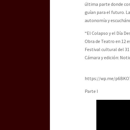
Dia 3 do Encontro “Gu
última parte donde com
guían para el futuro. L
autonomía y escuchánd
Dia 2 do Encontro “Gu
“El Colapso y el Día De
Obra de Teatro en 12 es
Festival cultural del 3
Dia 1: Encontro “Guer
Cámara y edición: Notic
[CDMX – 20 julio] Jorna
https://wp.me/p6BKO
Parte I
“Sonhando a Terra do 
Se o México sabe, que 