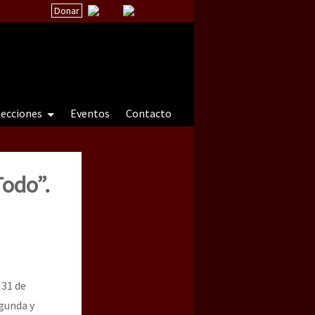
Donar
secciones
Eventos
Contacto
Todo”.
 a natureza sob cerco)
 31 de
egunda y