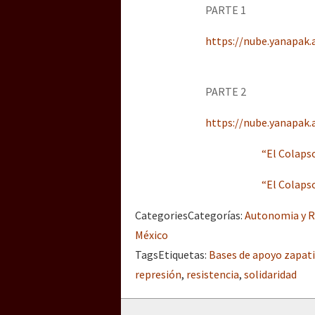
PARTE 1
https://nube.yanapak.
PARTE 2
https://nube.yanapak.
“El Colapso
“El Colapso
Categories
Categorías
:
Autonomia y R
México
Tags
Etiquetas
:
Bases de apoyo zapat
represión
,
resistencia
,
solidaridad