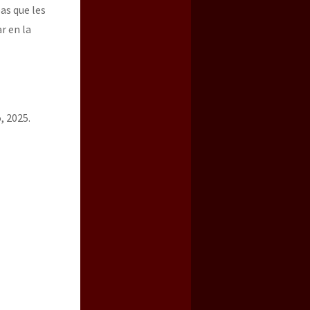
as que les
r en la
, 2025.
a guerra contra el CIPOG-EZ