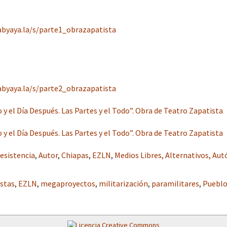
abyaya.la/s/parte1_obrazapatista
abyaya.la/s/parte2_obrazapatista
 y el Día Después. Las Partes y el Todo”. Obra de Teatro Zapatista
 y el Día Después. Las Partes y el Todo”. Obra de Teatro Zapatista
esistencia
,
Autor
,
Chiapas
,
EZLN
,
Medios Libres, Alternativos, A
istas
,
EZLN
,
megaproyectos
,
militarización
,
paramilitares
,
Pueblo