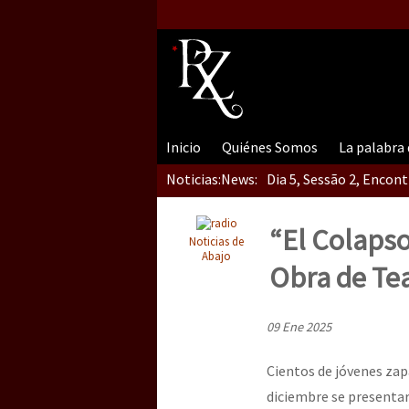
Inicio
Quiénes Somos
La palabra
Noticias:
News:
Dia 5, Sessão 2, Encon
“El Colapso
Noticias de
Dia 5, sessão 1, do En
Abajo
Obra de Tea
09 Ene 2025
Dia 4 – Encontro “Guer
Cientos de jóvenes zap
diciembre se presentaro