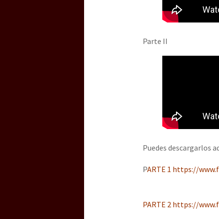
[25 abr – CDMX] Tokín p
Parte II
Puedes descargarlos aq
P
ARTE 1 https://www.
PARTE 2 https://www.