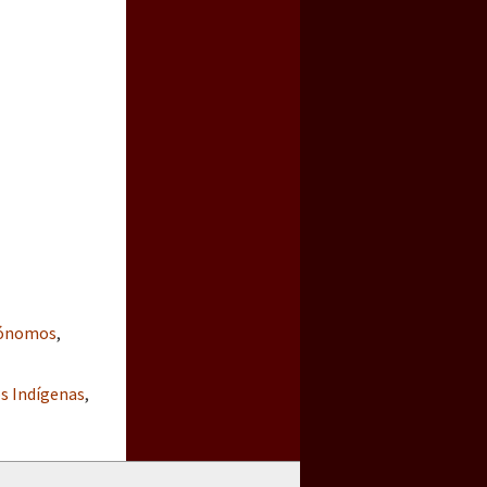
utónomos
,
s Indígenas
,