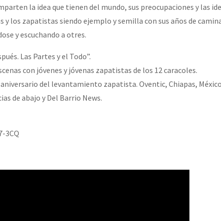
erra contra a Humanidade”
parten la idea que tienen del mundo, sus preocupaciones y las ide
as y los zapatistas siendo ejemplo y semilla con sus años de camina
ose y escuchando a otres.
erra contra a Humanidad”
spués. Las Partes y el Todo”.
cenas con jóvenes y jóvenas zapatistas de los 12 caracoles.
1 aniversario del levantamiento zapatista. Oventic, Chiapas, México
ra contra a Humanidade”
ias de abajo y Del Barrio News.
das globales por la libertad de Jesús Plácido Galindo y el alto a l
7-3CQ
Bem Virá” se publica no Estado Espanhol
o mundo saiba! Nossas lutas pela memória, a justiça e a dignidade