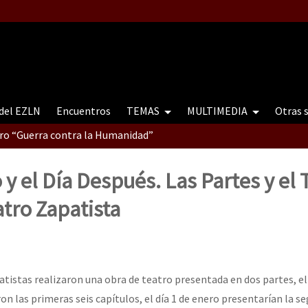
 del EZLN
Encuentros
TEMAS
MULTIMEDIA
Otras 
tro “Guerra contra la Humanidad”
 y el Día Después. Las Partes y el 
contro “Guerra contra a Humanidade”(As populações e a natureza e
tro Zapatista
ra contra a Humanidade” (As populações e a natureza sob cerco)
atistas realizaron una obra de teatro presentada en dos partes, el
n las primeras seis capítulos, el día 1 de enero presentarían la s