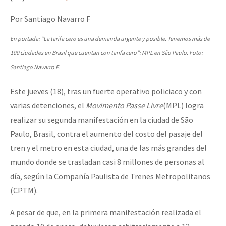
Mundo
Por Santiago Navarro F
EZLN
En portada: “La tarifa cero es una demanda urgente y posible. Tenemos más de
Dia 1: Encontro “Guerra contra a Humanidade”
La Sexta
100 ciudades en Brasil que cuentan con tarifa cero”: MPL en São Paulo. Foto:
AutonomÍa y Resistencia
Santiago Navarro F.
[CDMX – 20 julio] Jornadas globales por la libertad de Jesús Pláci
Megaproyectos
Este jueves (18), tras un fuerte operativo policiaco y con
Migración
varias detenciones, el
Movimento Passe Livre
(MPL) logra
realizar su segunda manifestación en la ciudad de São
Presos
“Sonhando a Terra do Bem Virá” se publica no Estado Espanhol
Paulo, Brasil, contra el aumento del costo del pasaje del
Mujeres
tren y el metro en esta ciudad, una de las más grandes del
Niñxs
mundo donde se trasladan casi 8 millones de personas al
Se o México sabe, que o mundo saiba! Nossas lutas pela memória, a
día, según la Compañía Paulista de Trenes Metropolitanos
ETIQUETAS
(CPTM).
MULTIMEDIA
[25 abr – CDMX] Tokín por el CNI: 30 años de Resistencia y Rebeldí
A pesar de que, en la primera manifestación realizada el
Audio