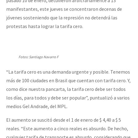
pasado 10 de enero, detuvieron arbitrariamente a 13
Fotorreportaje
manifestantes, este jueves se concentraron decenas de
jóvenes sosteniendo que la represión no detendrá las
Video
protestas hasta lograr la tarifa cero.
Otras secciones
Semillero Guerra contra la Humanidad. (Las poblaciones y
la naturaleza bajo asedio)
Fotos: Santiago Navarro F
Libros para descargar
“La tarifa cero es una demanda urgente y posible. Tenemos
Medios Libres
más de 100 ciudades en Brasil que cuentan con tarifa cero. Y,
COVID-19
como dice nuestra pancarta, la tarifa cero debe ser todos
los días, para todos y debe ser popular”, puntualizó a varios
Eventos
medios Gel Andrade, del MPL.
Contacto
El aumento se suscitó desde el 1 de enero de $ 4,40 a $ 5
reales. “Este aumento a cinco reales es absurdo. De hecho,
cualquier tarifa de transporte es absurdo, considerando que