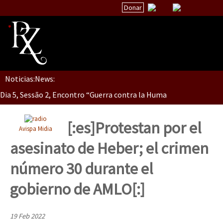
Donar
Noticias:
News:
Inicio
Dia 5, Sessão 2, Encontro “Guerra contra la Humanidad”
Quiénes Somos
La palabra del EZLN
[:es]Protestan por el
Avispa Midia
Dia 5, sessão 1, do Encontro “Guerra contra a Humanidade”(As pop
Encuentros
asesinato de Heber; el crimen
TEMAS
número 30 durante el
Chiapas
Dia 4 – Encontro “Guerra contra a Humanidade” (As populações e 
gobierno de AMLO[:]
México
Latinoamérica
19 Feb 2022
Dia 3 do Encontro “Guerra contra a Humanidade”