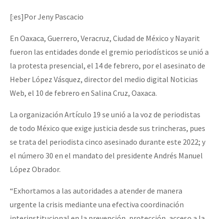
Mundo
[:es]Por Jeny Pascacio
EZLN
En Oaxaca, Guerrero, Veracruz, Ciudad de México y Nayarit
Dia 2 do Encontro “Guerra contra a Humanidad”
La Sexta
fueron las entidades donde el gremio periodísticos se unió a
AutonomÍa y Resistencia
la protesta presencial, el 14 de febrero, por el asesinato de
Heber López Vásquez, director del medio digital Noticias
Dia 1: Encontro “Guerra contra a Humanidade”
Megaproyectos
Web, el 10 de febrero en Salina Cruz, Oaxaca.
Migración
La organización Artículo 19 se unió a la voz de periodistas
Presos
[CDMX – 20 julio] Jornadas globales por la libertad de Jesús Pláci
de todo México que exige justicia desde sus trincheras, pues
Mujeres
se trata del periodista cinco asesinado durante este 2022; y
el número 30 en el mandato del presidente Andrés Manuel
Niñxs
“Sonhando a Terra do Bem Virá” se publica no Estado Espanhol
López Obrador.
ETIQUETAS
“Exhortamos a las autoridades a atender de manera
MULTIMEDIA
urgente la crisis mediante una efectiva coordinación
Se o México sabe, que o mundo saiba! Nossas lutas pela memória, a
Audio
interinstitucional en la prevención, protección, acceso a la