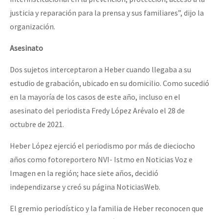
Fotorreportaje
justicia y reparación para la prensa y sus familiares”, dijo la
organización.
[25 abr – CDMX] Tokín por el CNI: 30 años de Resistencia y Rebeldí
Video
Asesinato
Otras secciones
Semillero Guerra contra la Humanidad. (Las poblaciones y
Dos sujetos interceptaron a Heber cuando llegaba a su
la naturaleza bajo asedio)
estudio de grabación, ubicado en su domicilio. Como sucedió
en la mayoría de los casos de este año, incluso en el
Libros para descargar
asesinato del periodista Fredy López Arévalo el 28 de
Medios Libres
octubre de 2021.
COVID-19
Heber López ejerció el periodismo por más de dieciocho
Eventos
años como fotoreportero NVI- Istmo en Noticias Voz e
Imagen en la región; hace siete años, decidió
Contacto
independizarse y creó su página NoticiasWeb.
El gremio periodístico y la familia de Heber reconocen que