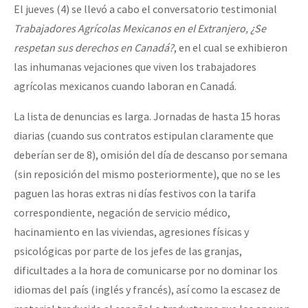
El jueves (4) se llevó a cabo el conversatorio testimonial
Fotorreportaje
Trabajadores Agrícolas Mexicanos en el Extranjero, ¿Se
Video
respetan sus derechos en Canadá?
, en el cual se exhibieron
las inhumanas vejaciones que viven los trabajadores
Otras secciones
agrícolas mexicanos cuando laboran en Canadá.
Semillero Guerra contra la Humanidad. (Las poblaciones y
la naturaleza bajo asedio)
La lista de denuncias es larga. Jornadas de hasta 15 horas
diarias (cuando sus contratos estipulan claramente que
Libros para descargar
deberían ser de 8), omisión del día de descanso por semana
Medios Libres
(sin reposición del mismo posteriormente), que no se les
paguen las horas extras ni días festivos con la tarifa
COVID-19
correspondiente, negación de servicio médico,
Eventos
hacinamiento en las viviendas, agresiones físicas y
Contacto
psicológicas por parte de los jefes de las granjas,
dificultades a la hora de comunicarse por no dominar los
idiomas del país (inglés y francés), así como la escasez de