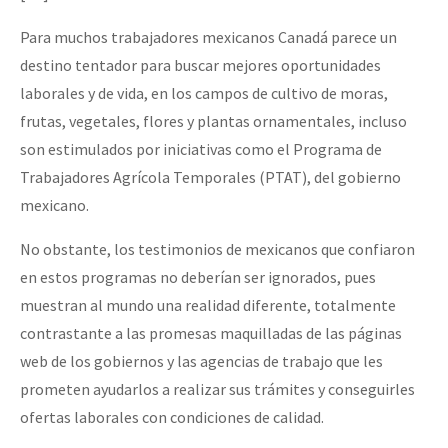
Mundo
Para muchos trabajadores mexicanos Canadá parece un
EZLN
destino tentador para buscar mejores oportunidades
Dia 1: Encontro “Guerra contra a Humanidade”
La Sexta
laborales y de vida, en los campos de cultivo de moras,
frutas, vegetales, flores y plantas ornamentales, incluso
AutonomÍa y Resistencia
son estimulados por iniciativas como el Programa de
[CDMX – 20 julio] Jornadas globales por la libertad de Jesús Pláci
Megaproyectos
Trabajadores Agrícola Temporales (PTAT), del gobierno
Migración
mexicano.
Presos
No obstante, los testimonios de mexicanos que confiaron
“Sonhando a Terra do Bem Virá” se publica no Estado Espanhol
en estos programas no deberían ser ignorados, pues
Mujeres
muestran al mundo una realidad diferente, totalmente
Niñxs
contrastante a las promesas maquilladas de las páginas
Se o México sabe, que o mundo saiba! Nossas lutas pela memória, a
ETIQUETAS
web de los gobiernos y las agencias de trabajo que les
prometen ayudarlos a realizar sus trámites y conseguirles
MULTIMEDIA
ofertas laborales con condiciones de calidad.
[25 abr – CDMX] Tokín por el CNI: 30 años de Resistencia y Rebeldí
Audio