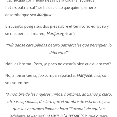
heteropatriarcal”, se ha decidido que quien primero
desembarque sea
Marijose
.
En cuanto ponga sus dos pies sobre el territorio europeo y
se recupere del mareo,
Marijose
gritará:
“¡Ríndanse cara pálidas hetero patriarcales que persiguen lo
diferente!”
Nah, es broma. Pero, ¿a poco no estaría bien que dijera eso?
No, al pisar tierra,
loa
compa zapatista,
Marijose
, dirá, con
voz solemne:
“A nombre de las mujeres, niños, hombres, ancianos y, claro,
otroas zapatistas, declaro que el nombre de esta tierra, a la
que sus naturales llaman ahora “Europa”, de aquí en
adelante se llamará:
SLUMIL K´AJXEMK´OP
, que quiere