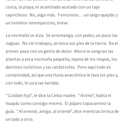
Fotorreportaje
costa, la playa, el acantilado acotado con un tajo
caprichoso. No, algo más. Y entonces… un largo quejido y
[25 abr – CDMX] Tokín por el CNI: 30 años de Resistencia y Rebeldí
Video
un temblor intempestivo, breve.
Otras secciones
La montaña se alza. Se arremanga, con pudor, un poco las
Semillero Guerra contra la Humanidad. (Las poblaciones y
naguas. No sin trabajos, arranca sus pies de la tierra. Da el
la naturaleza bajo asedio)
primer paso con un gesto de dolor. Ahora le sangran las
Libros para descargar
plantas a esta montaña pequeña, lejana de los mapas, los
destinos turísticos y las catástrofes. Pero aquí todo es
Medios Libres
complicidad, así que una lluvia anacrónica le lava los pies y,
COVID-19
con lodo, le cura las heridas.
Eventos
“
Cuídate hija
”, le dice la Ceiba madre. “
Ánimo
”, habla el
Contacto
huapác como consigo mismo. El pájaro tapacamino la
guía. “
Al oriente, amiga, al oriente
”, dice mientras brinca de
un lado a otro.