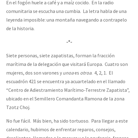
En el fogón huele a café y a maíz cocido. En la radio
comunitaria se escucha una cumbia. La letra habla de una
leyenda imposible: una montaña navegando a contrapelo
de la historia.
-*-
Siete personas, siete zapatistas, forman la fracción
marítima de la delegación que visitará Europa. Cuatro son
mujeres, dos son varones y
unoa
es
otroa
. 4, 2, 1. El
escuadrón 421 se encuentra ya acuartelado en el llamado
“Centro de Adiestramiento Marítimo-Terrestre Zapatista”,
ubicado en el Semillero Comandanta Ramona de la zona
Tzotz Choj.
No fue fácil. Más bien, ha sido tortuoso. Para llegar a este
calendario, hubimos de enfrentar reparos, consejos,
desalientos, llamados a la mesura y a la prudencia, francos