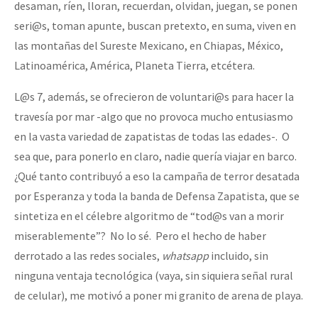
desaman, ríen, lloran, recuerdan, olvidan, juegan, se ponen
seri@s, toman apunte, buscan pretexto, en suma, viven en
las montañas del Sureste Mexicano, en Chiapas, México,
Latinoamérica, América, Planeta Tierra, etcétera.
L@s 7, además, se ofrecieron de voluntari@s para hacer la
travesía por mar -algo que no provoca mucho entusiasmo
en la vasta variedad de zapatistas de todas las edades-. O
sea que, para ponerlo en claro, nadie quería viajar en barco.
¿Qué tanto contribuyó a eso la campaña de terror desatada
por Esperanza y toda la banda de Defensa Zapatista, que se
sintetiza en el célebre algoritmo de “tod@s van a morir
miserablemente”? No lo sé. Pero el hecho de haber
derrotado a las redes sociales,
whatsapp
incluido, sin
ninguna ventaja tecnológica (vaya, sin siquiera señal rural
de celular), me motivó a poner mi granito de arena de playa.