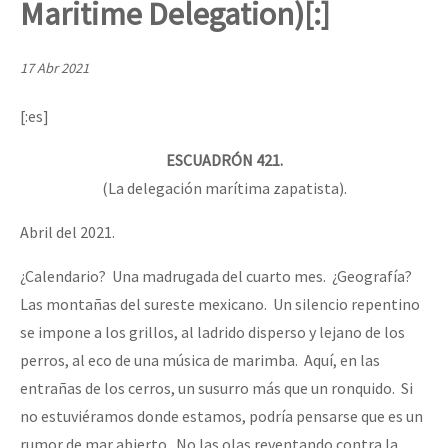
Maritime Delegation)[:]
Mundo
EZLN
17 Abr 2021
Dia 2 do Encontro “Guerra contra a Humanidad”
La Sexta
[:es]
AutonomÍa y Resistencia
ESCUADRÓN 421.
Dia 1: Encontro “Guerra contra a Humanidade”
Megaproyectos
(La delegación marítima zapatista).
Migración
Abril del 2021.
Presos
[CDMX – 20 julio] Jornadas globales por la libertad de Jesús Pláci
¿Calendario? Una madrugada del cuarto mes. ¿Geografía?
Mujeres
Las montañas del sureste mexicano. Un silencio repentino
Niñxs
se impone a los grillos, al ladrido disperso y lejano de los
“Sonhando a Terra do Bem Virá” se publica no Estado Espanhol
ETIQUETAS
perros, al eco de una música de marimba. Aquí, en las
entrañas de los cerros, un susurro más que un ronquido. Si
MULTIMEDIA
no estuviéramos donde estamos, podría pensarse que es un
Se o México sabe, que o mundo saiba! Nossas lutas pela memória, a
Audio
rumor de mar abierto. No las olas reventando contra la