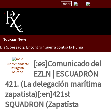
Donar
Noticias:
News:
Inicio
Dia 5, Sessão 2, Encontro “Guerra contra la Humanidad”
Quiénes Somos
La palabra del EZLN
[:es]Comunicado del
Subcomandante
Dia 5, sessão 1, do Encontro “Guerra contra a Humanidade”(As pop
Encuentros
Insurgente
EZLN | ESCUADRÓN
Galeano
TEMAS
421. (La delegación marítima
Chiapas
Dia 4 – Encontro “Guerra contra a Humanidade” (As populações e 
zapatista)[:en]421st
México
SQUADRON (Zapatista
Latinoamérica
Dia 3 do Encontro “Guerra contra a Humanidade”