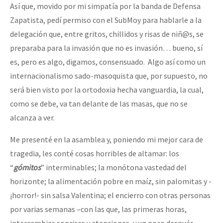
Así que, movido por mi simpatía por la banda de Defensa
Zapatista, pedí permiso con el SubMoy para hablarle a la
delegación que, entre gritos, chillidos y risas de niñ@s, se
preparaba para la invasión que no es invasión… bueno, sí
es, pero es algo, digamos, consensuado. Algo así como un
internacionalismo sado-masoquista que, por supuesto, no
será bien visto por la ortodoxia hecha vanguardia, la cual,
como se debe, va tan delante de las masas, que no se
alcanza a ver.
Me presenté en la asamblea y, poniendo mi mejor cara de
tragedia, les conté cosas horribles de altamar: los
“
gómitos
” interminables; la monótona vastedad del
horizonte; la alimentación pobre en maíz, sin palomitas y -
¡horror!- sin salsa Valentina; el encierro con otras personas
por varias semanas –con las que, las primeras horas,
intercambias sonrisas y atenciones, y un poco después