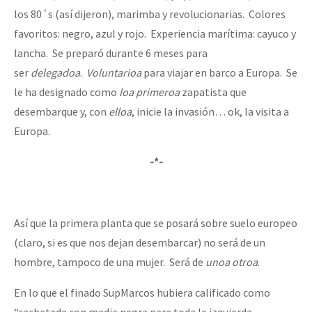
los 80´s (así dijeron), marimba y revolucionarias. Colores
favoritos: negro, azul y rojo. Experiencia marítima: cayuco y
lancha. Se preparó durante 6 meses para
ser
delegadoa
.
Voluntarioa
para viajar en barco a Europa. Se
le ha designado como
loa
primeroa
zapatista que
desembarque y, con
elloa
, inicie la invasión… ok, la visita a
Europa.
-*-
Así que la primera planta que se posará sobre suelo europeo
(claro, si es que nos dejan desembarcar) no será de un
hombre, tampoco de una mujer. Será de
unoa
otroa
.
En lo que el finado SupMarcos hubiera calificado como
“cachetada con media negra para toda la izquierda