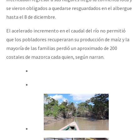
Fotorreportaje
se vieron obligados a quedarse resguardados en el albergue
hasta el 8 de diciembre.
Video
El acelerado incremento en el caudal del río no permitió
Otras secciones
que los pobladores recuperaran su producción de maíz y la
Semillero Guerra contra la Humanidad. (Las poblaciones y
mayoría de las familias perdió un aproximado de 200
la naturaleza bajo asedio)
costales de mazorca cada quien, según narran.
Libros para descargar
Medios Libres
COVID-19
Eventos
Contacto