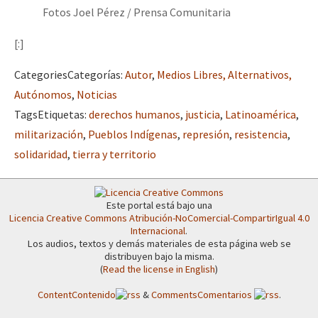
Fotos Joel Pérez / Prensa Comunitaria
[:]
Categories
Categorías
:
Autor
,
Medios Libres, Alternativos,
Autónomos
,
Noticias
Tags
Etiquetas
:
derechos humanos
,
justicia
,
Latinoamérica
,
militarización
,
Pueblos Indígenas
,
represión
,
resistencia
,
solidaridad
,
tierra y territorio
Este portal está bajo una
Licencia Creative Commons Atribución-NoComercial-CompartirIgual 4.0
Internacional
.
Los audios, textos y demás materiales de esta página web se
distribuyen bajo la misma.
(
Read the license in English
)
Content
Contenido
&
Comments
Comentarios
.