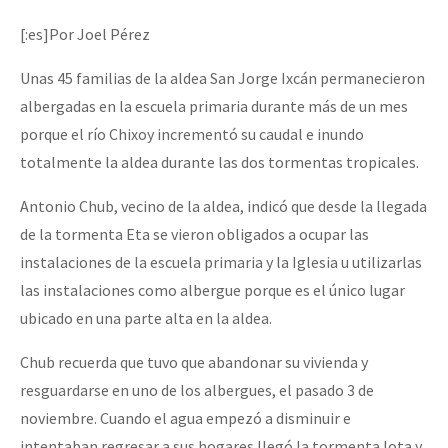
Mundo
[:es]Por Joel Pérez
EZLN
Unas 45 familias de la aldea San Jorge Ixcán permanecieron
Dia 1: Encontro “Guerra contra a Humanidade”
La Sexta
albergadas en la escuela primaria durante más de un mes
AutonomÍa y Resistencia
porque el río Chixoy incrementó su caudal e inundo
totalmente la aldea durante las dos tormentas tropicales.
[CDMX – 20 julio] Jornadas globales por la libertad de Jesús Pláci
Megaproyectos
Migración
Antonio Chub, vecino de la aldea, indicó que desde la llegada
de la tormenta Eta se vieron obligados a ocupar las
Presos
“Sonhando a Terra do Bem Virá” se publica no Estado Espanhol
instalaciones de la escuela primaria y la Iglesia u utilizarlas
Mujeres
las instalaciones como albergue porque es el único lugar
ubicado en una parte alta en la aldea.
Niñxs
Se o México sabe, que o mundo saiba! Nossas lutas pela memória, a
ETIQUETAS
Chub recuerda que tuvo que abandonar su vivienda y
resguardarse en uno de los albergues, el pasado 3 de
MULTIMEDIA
noviembre. Cuando el agua empezó a disminuir e
[25 abr – CDMX] Tokín por el CNI: 30 años de Resistencia y Rebeldí
Audio
intentaban regresar a sus hogares llegó la tormenta Iota y