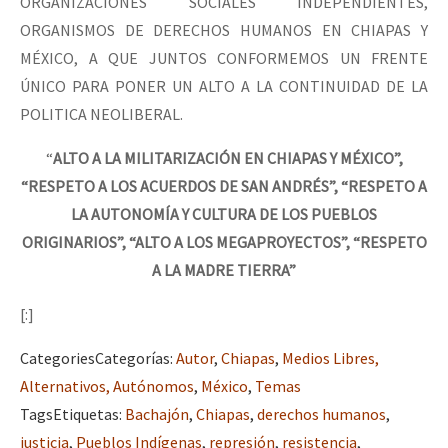
ORGANIZACIONES SOCIALES INDEPENDIENTES,
ORGANISMOS DE DERECHOS HUMANOS EN CHIAPAS Y
MÉXICO, A QUE JUNTOS CONFORMEMOS UN FRENTE
ÚNICO PARA PONER UN ALTO A LA CONTINUIDAD DE LA
POLITICA NEOLIBERAL.
“
ALTO A LA MILITARIZACIÓN EN CHIAPAS Y MÉXICO”,
“RESPETO A LOS ACUERDOS DE SAN ANDRÉS”, “RESPETO A
LA AUTONOMÍA Y CULTURA DE LOS PUEBLOS
ORIGINARIOS”, “ALTO A LOS MEGAPROYECTOS”, “RESPETO
A LA MADRE TIERRA”
[:]
Categories
Categorías
:
Autor
,
Chiapas
,
Medios Libres,
Alternativos, Autónomos
,
México
,
Temas
Tags
Etiquetas
:
Bachajón
,
Chiapas
,
derechos humanos
,
justicia
,
Pueblos Indígenas
,
represión
,
resistencia
,