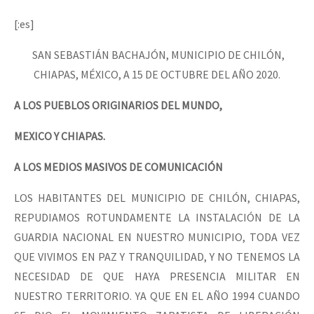
Mundo
[:es]
EZLN
SAN SEBASTIÁN BACHAJÓN, MUNICIPIO DE CHILÓN,
Dia 2 do Encontro “Guerra contra a Humanidad”
La Sexta
CHIAPAS, MÉXICO, A 15 DE OCTUBRE DEL AÑO 2020.
AutonomÍa y Resistencia
A LOS PUEBLOS ORIGINARIOS DEL MUNDO,
Dia 1: Encontro “Guerra contra a Humanidade”
Megaproyectos
MEXICO Y CHIAPAS.
Migración
A LOS MEDIOS MASIVOS DE COMUNICACIÓN
Presos
[CDMX – 20 julio] Jornadas globales por la libertad de Jesús Pláci
Mujeres
LOS HABITANTES DEL MUNICIPIO DE CHILÓN, CHIAPAS,
REPUDIAMOS ROTUNDAMENTE LA INSTALACIÓN DE LA
Niñxs
“Sonhando a Terra do Bem Virá” se publica no Estado Espanhol
GUARDIA NACIONAL EN NUESTRO MUNICIPIO, TODA VEZ
ETIQUETAS
QUE VIVIMOS EN PAZ Y TRANQUILIDAD, Y NO TENEMOS LA
NECESIDAD DE QUE HAYA PRESENCIA MILITAR EN
MULTIMEDIA
Se o México sabe, que o mundo saiba! Nossas lutas pela memória, a
NUESTRO TERRITORIO. YA QUE EN EL AÑO 1994 CUANDO
Audio