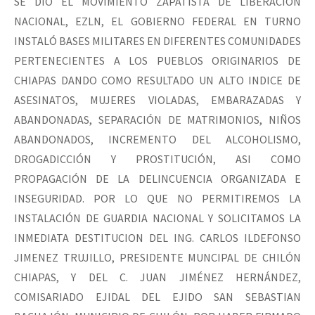
SE DIO EL MOVIMIENTO ZAPATISTA DE LIBERACIÓN
Fotorreportaje
NACIONAL, EZLN, EL GOBIERNO FEDERAL EN TURNO
[25 abr – CDMX] Tokín por el CNI: 30 años de Resistencia y Rebeldí
INSTALÓ BASES MILITARES EN DIFERENTES COMUNIDADES
Video
PERTENECIENTES A LOS PUEBLOS ORIGINARIOS DE
Otras secciones
CHIAPAS DANDO COMO RESULTADO UN ALTO INDICE DE
Semillero Guerra contra la Humanidad. (Las poblaciones y
ASESINATOS, MUJERES VIOLADAS, EMBARAZADAS Y
la naturaleza bajo asedio)
ABANDONADAS, SEPARACIÓN DE MATRIMONIOS, NIÑOS
ABANDONADOS, INCREMENTO DEL ALCOHOLISMO,
Libros para descargar
DROGADICCIÓN Y PROSTITUCIÓN, ASI COMO
Medios Libres
PROPAGACIÓN DE LA DELINCUENCIA ORGANIZADA E
INSEGURIDAD. POR LO QUE NO PERMITIREMOS LA
COVID-19
INSTALACIÓN DE GUARDIA NACIONAL Y SOLICITAMOS LA
Eventos
INMEDIATA DESTITUCION DEL ING. CARLOS ILDEFONSO
Contacto
JIMENEZ TRUJILLO, PRESIDENTE MUNCIPAL DE CHILÓN
CHIAPAS, Y DEL C. JUAN JIMÉNEZ HERNÁNDEZ,
COMISARIADO EJIDAL DEL EJIDO SAN SEBASTIAN