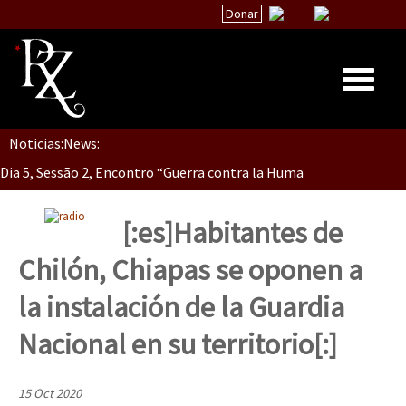
Donar
Noticias:
News:
Inicio
Dia 5, Sessão 2, Encontro “Guerra contra la Humanidad”
Quiénes Somos
La palabra del EZLN
[:es]Habitantes de
Dia 5, sessão 1, do Encontro “Guerra contra a Humanidade”(As pop
Encuentros
Chilón, Chiapas se oponen a
TEMAS
la instalación de la Guardia
Chiapas
Dia 4 – Encontro “Guerra contra a Humanidade” (As populações e 
Nacional en su territorio[:]
México
Latinoamérica
15 Oct 2020
Dia 3 do Encontro “Guerra contra a Humanidade”