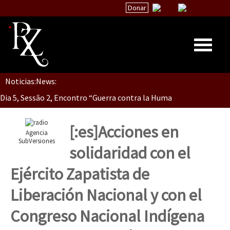
Donar
Noticias:
News:
Inicio
Dia 5, Sessão 2, Encontro “Guerra contra la Humanidad”
Quiénes Somos
La palabra del EZLN
[:es]Acciones en
Agencia
Dia 5, sessão 1, do Encontro “Guerra contra a Humanidade”(As pop
Encuentros
SubVersiones
solidaridad con el
TEMAS
Ejército Zapatista de
Chiapas
Dia 4 – Encontro “Guerra contra a Humanidade” (As populações e 
Liberación Nacional y con el
México
Congreso Nacional Indígena
Latinoamérica
Dia 3 do Encontro “Guerra contra a Humanidade”