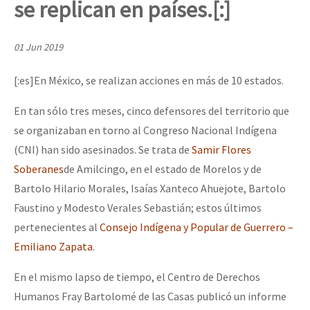
se replican en países.[:]
Mundo
EZLN
01 Jun 2019
Dia 2 do Encontro “Guerra contra a Humanidad”
La Sexta
[:es]En México, se realizan acciones en más de 10 estados.
AutonomÍa y Resistencia
En tan sólo tres meses, cinco defensores del territorio que
Dia 1: Encontro “Guerra contra a Humanidade”
Megaproyectos
se organizaban en torno al Congreso Nacional Indígena
Migración
(CNI) han sido asesinados. Se trata de
Samir Flores
Presos
Soberanes
de Amilcingo, en el estado de Morelos y de
[CDMX – 20 julio] Jornadas globales por la libertad de Jesús Pláci
Bartolo Hilario Morales, Isaías Xanteco Ahuejote, Bartolo
Mujeres
Faustino y Modesto Verales Sebastián; estos últimos
Niñxs
pertenecientes al
Consejo Indígena y Popular de Guerrero –
“Sonhando a Terra do Bem Virá” se publica no Estado Espanhol
Emiliano Zapata
.
ETIQUETAS
MULTIMEDIA
En el mismo lapso de tiempo, el Centro de Derechos
Se o México sabe, que o mundo saiba! Nossas lutas pela memória, a
Humanos Fray Bartolomé de las Casas publicó un informe
Audio