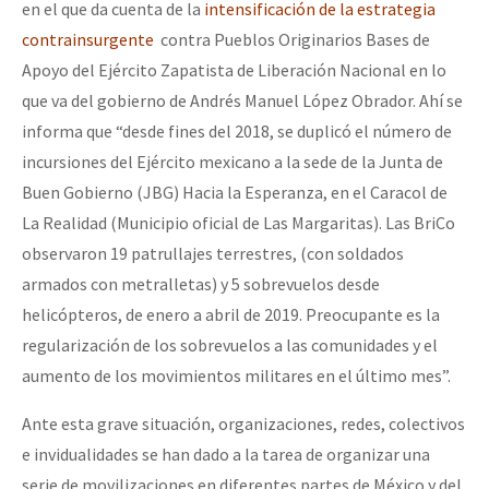
en el que da cuenta de la
intensificación de la estrategia
Fotorreportaje
contrainsurgente
contra Pueblos Originarios Bases de
[25 abr – CDMX] Tokín por el CNI: 30 años de Resistencia y Rebeldí
Video
Apoyo del Ejército Zapatista de Liberación Nacional en lo
que va del gobierno de Andrés Manuel López Obrador. Ahí se
Otras secciones
informa que “desde fines del 2018, se duplicó el número de
Semillero Guerra contra la Humanidad. (Las poblaciones y
incursiones del Ejército mexicano a la sede de la Junta de
la naturaleza bajo asedio)
Buen Gobierno (JBG) Hacia la Esperanza, en el Caracol de
La Realidad (Municipio oficial de Las Margaritas). Las BriCo
Libros para descargar
observaron 19 patrullajes terrestres, (con soldados
Medios Libres
armados con metralletas) y 5 sobrevuelos desde
COVID-19
helicópteros, de enero a abril de 2019. Preocupante es la
regularización de los sobrevuelos a las comunidades y el
Eventos
aumento de los movimientos militares en el último mes”.
Contacto
Ante esta grave situación, organizaciones, redes, colectivos
e invidualidades se han dado a la tarea de organizar una
serie de movilizaciones en diferentes partes de México y del