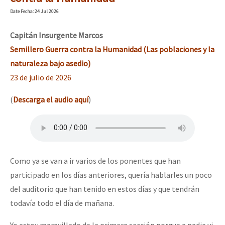
Mundo
Date
Fecha
: 24 Jul 2026
EZLN
Capitán Insurgente
Marcos
Dia 1: Encontro “Guerra contra a Humanidade”
La Sexta
Semillero Guerra contra la Humanidad (Las poblaciones y la
naturaleza bajo asedio)
AutonomÍa y Resistencia
23 de julio de 2026
[CDMX – 20 julio] Jornadas globales por la libertad de Jesús Pláci
Megaproyectos
(
Descarga el audio aquí
)
Migración
Presos
“Sonhando a Terra do Bem Virá” se publica no Estado Espanhol
Mujeres
Niñxs
Como ya se van a ir varios de los ponentes que han
Se o México sabe, que o mundo saiba! Nossas lutas pela memória, a
participado en los días anteriores, quería hablarles un poco
ETIQUETAS
del auditorio que han tenido en estos días y que tendrán
MULTIMEDIA
todavía todo el día de mañana.
[25 abr – CDMX] Tokín por el CNI: 30 años de Resistencia y Rebeldí
Audio
Yo estoy maravillado de la primera sección porque a nadie vi