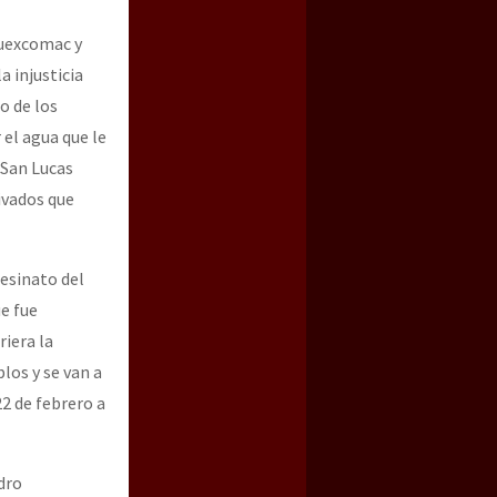
cuexcomac y
 injusticia
o de los
el agua que le
 San Lucas
ivados que
sesinato del
e fue
iera la
los y se van a
2 de febrero a
dro