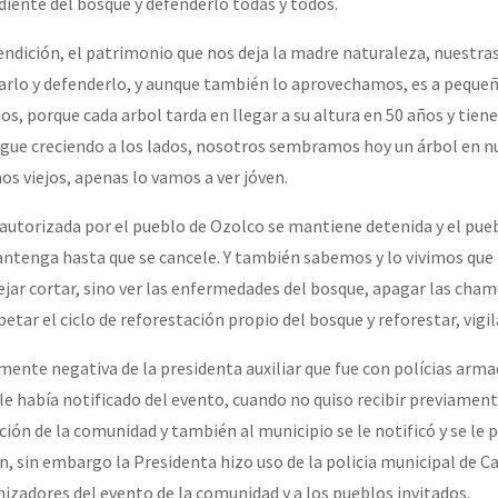
diente del bosque y defenderlo todas y todos.
endición, el patrimonio que nos deja la madre naturaleza, nuestras
or el CNI: 30 años de Resistencia y Rebeldía
rlo y defenderlo, y aunque también lo aprovechamos, es a pequeñ
jos, porque cada arbol tarda en llegar a su altura en 50 años y tiene
igue creciendo a los lados, nosotros sembramos hoy un árbol en 
 viejos, apenas lo vamos a ver jóven.
 autorizada por el pueblo de Ozolco se mantiene detenida y el pue
antenga hasta que se cancele. Y también sabemos y lo vivimos que 
ejar cortar, sino ver las enfermedades del bosque, apagar las cham
petar el ciclo de reforestación propio del bosque y reforestar, vigil
mente negativa de la presidenta auxiliar que fue con polícias arma
le había notificado del evento, cuando no quiso recibir previament
ón de la comunidad y también al municipio se le notificó y se le p
n, sin embargo la Presidenta hizo uso de la policia municipal de C
izadores del evento de la comunidad y a los pueblos invitados.