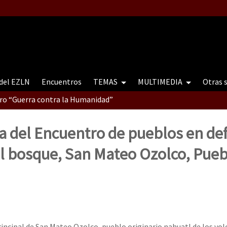
 del EZLN
Encuentros
TEMAS
MULTIMEDIA
Otras 
tro “Guerra contra la Humanidad”
a del Encuentro de pueblos en de
contro “Guerra contra a Humanidade”(As populações e a natureza e
el bosque, San Mateo Ozolco, Pueb
ra contra a Humanidade” (As populações e a natureza sob cerco)
rincipal de San Mateo Ozolco, pueblo originario nahuatl de los vol