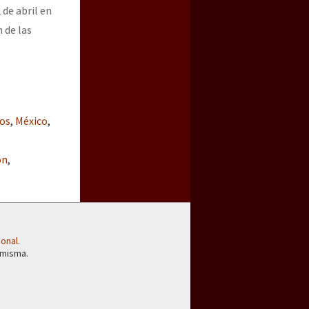
de abril en
 de las
os
,
México
,
ón
,
ional
.
 misma.