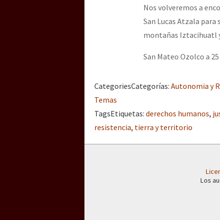
Nos volveremos a encon
San Lucas Atzala para 
montañas Iztacihuatl 
San Mateo Ozolco a 25
Categories
Categorías
:
Autonomia y R
Temas
Tags
Etiquetas
:
derechos humanos
,
ju
resistencia
,
tierra y territorio
Lice
Los au