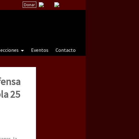
Donar
secciones
Eventos
Contacto
fensa
 a natureza sob cerco)
la 25
canes, la