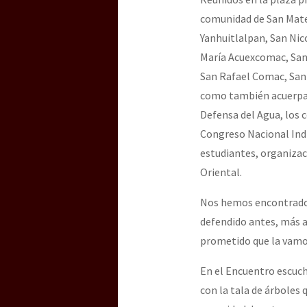
Dia 3 do Encontro “Gu
comunidad de San Mate
Yanhuitlalpan, San Nic
María Acuexcomac, Sant
Dia 2 do Encontro “Gu
San Rafael Comac, San 
como también acuerpad
Defensa del Agua, los 
Dia 1: Encontro “Guer
Congreso Nacional Indí
estudiantes, organizac
Oriental.
[CDMX – 20 julio] Jorna
Nos hemos encontrado p
defendido antes, más a
“Sonhando a Terra do 
prometido que la vamos
En el Encuentro escuch
con la tala de árboles
Se o México sabe, que 