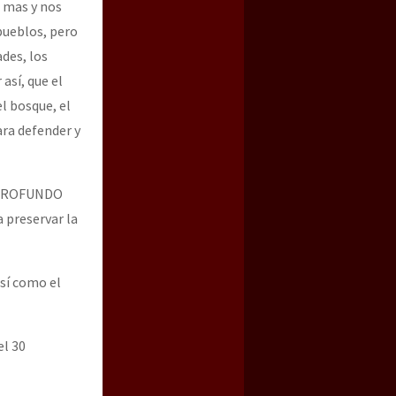
 mas y nos
pueblos, pero
des, los
así, que el
l bosque, el
ara defender y
O PROFUNDO
a preservar la
así como el
l 30