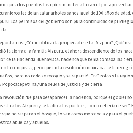
olmo que a los pueblos los quieren meter a la carcel por aprovecha
xtranjeros les dejan talar arboles sanos igual de 100 años de edad, 
puru. Los permisos del gobierno son pura continuidad de privilegio
ada.
eguntamos: ¿Cómo obtuvo la propiedad ese tal Aizpuru? ¿Quién se 
ió la tierra a la familia Aizpuru, el ahora descendiente de los hac
o” de la Hacienda Buenavista, hacienda que tenía tomada las tierr
 en la conquista, pero que en la revolución mexicana, se le recogió 
dueños, pero no todo se recogió y se repartió. En Ozolco y la región
 Popocatépetl hay una deuda de justicia y de tierra.
a revolución fue para desaparecer la hacienda, porque el gobierno
vista a los Aizpuru y se la dio a los pueblos, como debería de ser
rque no respetan el bosque, lo ven como mercancía y para el pueb
estros abuelos y abuelas.