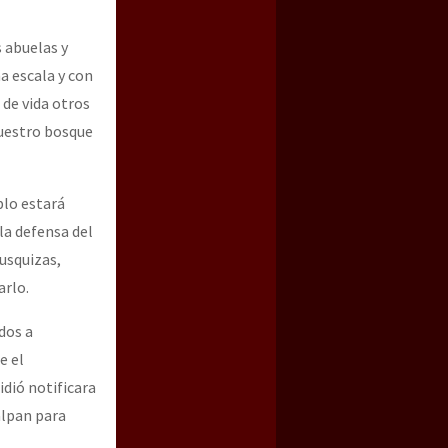
 abuelas y
a escala y con
 de vida otros
nuestro bosque
blo estará
la defensa del
usquizas,
arlo.
dos a
e el
idió notificara
alpan para