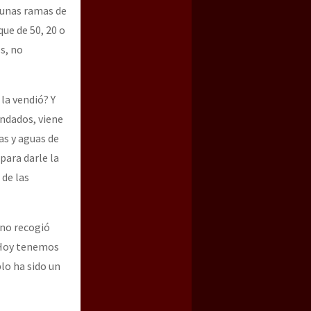
r unas ramas de
que de 50, 20 o
s, no
la vendió? Y
endados, viene
as y aguas de
para darle la
 de las
 no recogió
? Hoy tenemos
lo ha sido un