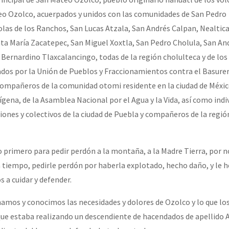
erra contra a Humanidade”
o Ozolco, acuerpados y unidos con las comunidades de San Pedro
olas de los Ranchos, San Lucas Atzala, San Andrés Calpan, Nealtic
a María Zacatepec, San Miguel Xoxtla, San Pedro Cholula, San An
erra contra a Humanidad”
Bernardino Tlaxcalancingo, todas de la región cholulteca y de los 
os por la Unión de Pueblos y Fraccionamientos contra el Basurer
compañeros de la comunidad otomi residente en la ciudad de Méxic
ra contra a Humanidade”
gena, de la Asamblea Nacional por el Agua y la Vida, así como indi
iones y colectivos de la ciudad de Puebla y compañeros de la regió
das globales por la libertad de Jesús Plácido Galindo y el alto a l
rimero para pedir perdón a la montaña, a la Madre Tierra, por n
 tiempo, pedirle perdón por haberla explotado, hecho daño, y le
Bem Virá” se publica no Estado Espanhol
 a cuidar y defender.
amos y conocimos las necesidades y dolores de Ozolco y lo que l
 que estaba realizando un descendiente de hacendados de apellido A
o mundo saiba! Nossas lutas pela memória, a justiça e a dignidade