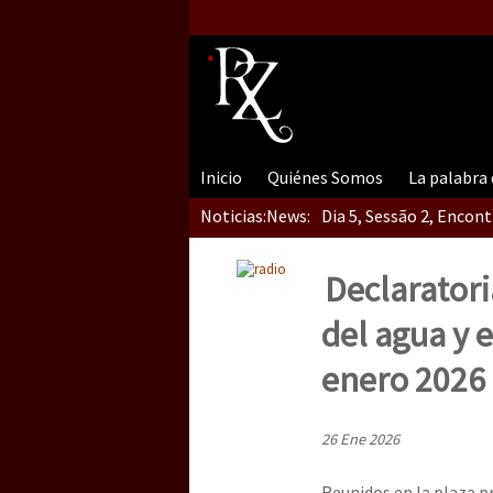
Inicio
Quiénes Somos
La palabra
Noticias:
News:
Dia 5, Sessão 2, Encon
Declaratori
Dia 5, sessão 1, do En
del agua y 
enero 2026
Dia 4 – Encontro “Guer
26 Ene 2026
Reunidos en la plaza p