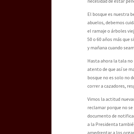
necesidad de estar pen
El bosque es nuestra b
[25 abr – CDMX] Tokín p
abuelos, debemos cuida
el ramaje o árboles vie
50 o 60 años más que s
y mañana cuando seamos
Hasta ahora la tala no
atento de que así se m
bosque no es solo no d
correr a cazadores, res
Vimos la actitud nueva
reclamar porque no se 
documento de notificaci
a la Presidenta tambié
amedrentar a los organ