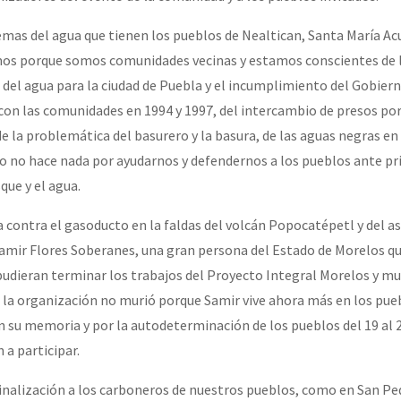
mas del agua que tienen los pueblos de Nealtican, Santa María A
os porque somos comunidades vecinas y estamos conscientes de la
 del agua para la ciudad de Puebla y el incumplimiento del Gobiern
con las comunidades en 1994 y 1997, del intercambio de presos por 
de la problemática del basurero y la basura, de las aguas negras en
no no hace nada por ayudarnos y defendernos a los pueblos ante pr
que y el agua.
 contra el gasoducto en la faldas del volcán Popocatépetl y del a
mir Flores Soberanes, una gran persona del Estado de Morelos qu
pudieran terminar los trabajos del Proyecto Integral Morelos y mur
 la organización no murió porque Samir vive ahora más en los pueb
en su memoria y por la autodeterminación de los pueblos del 19 al 2
 a participar.
nalización a los carboneros de nuestros pueblos, como en San Pe