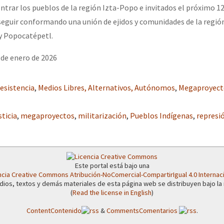
trar los pueblos de la región Izta-Popo e invitados el próximo 12 
seguir conformando una unión de ejidos y comunidades de la región
y Popocatépetl.
 de enero de 2026
esistencia
,
Medios Libres, Alternativos, Autónomos
,
Megaproyect
sticia
,
megaproyectos
,
militarización
,
Pueblos Indígenas
,
represi
Este portal está bajo una
ncia Creative Commons Atribución-NoComercial-CompartirIgual 4.0 Internac
dios, textos y demás materiales de esta página web se distribuyen bajo la
(
Read the license in English
)
Content
Contenido
&
Comments
Comentarios
.