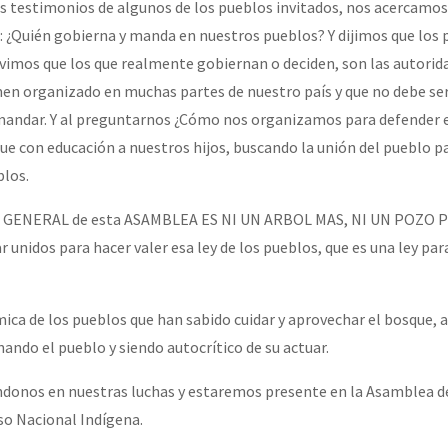
s testimonios de algunos de los pueblos invitados, nos acercamos
¿Quién gobierna y manda en nuestros pueblos? Y dijimos que los 
vimos que los que realmente gobiernan o deciden, son las autorida
men organizado en muchas partes de nuestro país y que no debe ser 
mandar. Y al preguntarnos ¿Cómo nos organizamos para defender e
que con educación a nuestros hijos, buscando la unión del pueblo p
blos.
DO GENERAL de esta ASAMBLEA ES NI UN ARBOL MAS, NI UN POZ
 unidos para hacer valer esa ley de los pueblos, que es una ley par
mica de los pueblos que han sabido cuidar y aprovechar el bosque, 
ando el pueblo y siendo autocrítico de su actuar.
nos en nuestras luchas y estaremos presente en la Asamblea de
so Nacional Indígena.