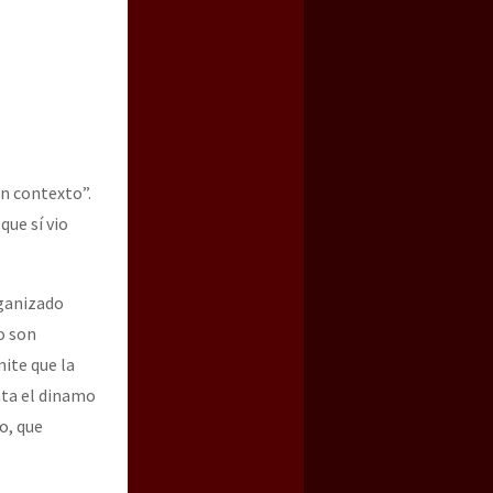
en contexto”.
que sí vio
a guerra contra el CIPOG-EZ
rganizado
o son
ite que la
enta el dinamo
o, que