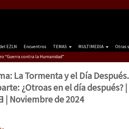
 del EZLN
Encuentros
TEMAS
MULTIMEDIA
Otras 
tro “Guerra contra la Humanidad”
ma: La Tormenta y el Día Después.
contro “Guerra contra a Humanidade”(As populações e a natureza e
rte: ¿Otroas en el día después? |
 | Noviembre de 2024
ra contra a Humanidade” (As populações e a natureza sob cerco)
ta