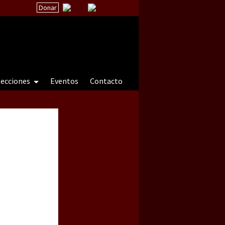
Donar
secciones
Eventos
Contacto
 a natureza sob cerco)