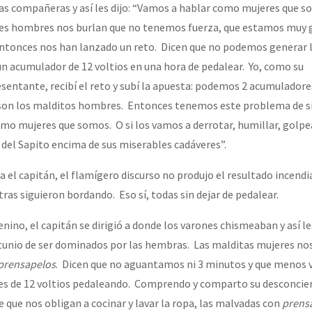
as compañeras y así les dijo: “Vamos a hablar como mujeres que s
es hombres nos burlan que no tenemos fuerza, que estamos muy 
or el CNI: 30 años de Resistencia y Rebeldía
ntonces nos han lanzado un reto. Dicen que no podemos generar l
un acumulador de 12 voltios en una hora de pedalear. Yo, como su
ntante, recibí el reto y subí la apuesta: podemos 2 acumuladore
í son los malditos hombres. Entonces tenemos este problema de s
omo mujeres que somos. O si los vamos a derrotar, humillar, golpe
a del Sapito encima de sus miserables cadáveres”.
 el capitán, el flamígero discurso no produjo el resultado incendi
as siguieron bordando. Eso sí, todas sin dejar de pedalear.
no, el capitán se dirigió a donde los varones chismeaban y así les
tunio de ser dominados por las hembras. Las malditas mujeres no
prensapelos
. Dicen que no aguantamos ni 3 minutos y que menos
es de 12 voltios pedaleando. Comprendo y comparto su desconcie
 que nos obligan a cocinar y lavar la ropa, las malvadas con
prens