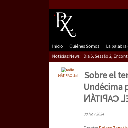
Inicio
Quiénes Somos
La palabra
Noticias:
News:
Dia 5, Sessão 2, Encon
Sobre el te
ͶÀTIꟼAƆ ⅃Ǝ
Dia 5, sessão 1, do En
Undécima pa
ͶÀTIꟼAƆ ⅃Ǝ
Dia 4 – Encontro “Guer
30 Nov 2024
Fuente:
Enlace Zapatis