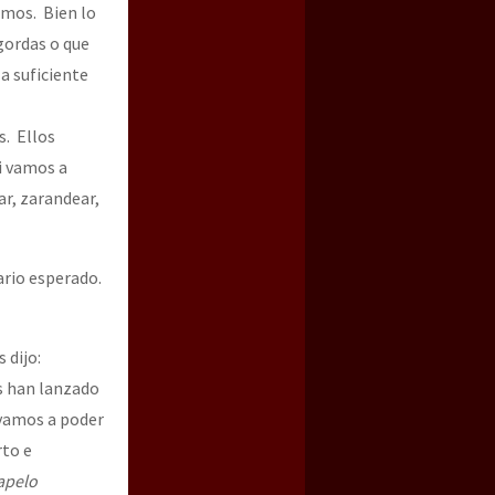
omos. Bien lo
gordas o que
a suficiente
s. Ellos
i vamos a
ar, zarandear,
ario esperado.
 dijo:
s han lanzado
 vamos a poder
rto e
apelo