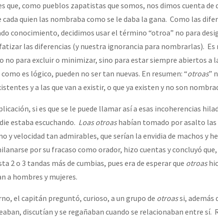
 es que, como pueblos zapatistas que somos, nos dimos cuenta de
ue cada quien las nombraba como se le daba la gana. Como las dife
do conocimiento, decidimos usar el término “otroa” no para desi
nfatizar las diferencias (y nuestra ignorancia para nombrarlas). E
ro no para excluir o minimizar, sino para estar siempre abiertos a l
, como es lógico, pueden no ser tan nuevas. En resumen: “
otroas
” 
xistentes y a las que van a existir, o que ya existen y no son nombra
cación, si es que se le puede llamar así a esas incoherencias hilad
adie estaba escuchando.
Loas otroas
habían tomado por asalto las b
o y velocidad tan admirables, que serían la envidia de machos y h
milanarse por su fracaso como orador, hizo cuentas y concluyó que
sta 2 o 3 tandas más de cumbias, pues era de esperar que
otroas
hic
ran a hombres y mujeres.
o, el capitán preguntó, curioso, a un grupo de
otroas
si, además 
eaban, discutían y se regañaban cuando se relacionaban entre sí.