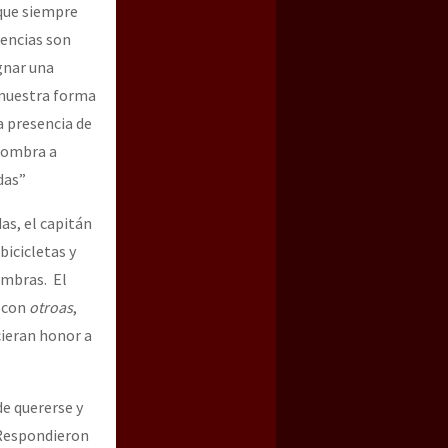
 que siempre
rencias son
gnar una
s nuestra forma
a presencia de
nombra a
das”
as, el capitán
icicletas y
embras. El
, con
otroas
,
ieran honor a
de quererse y
 Respondieron