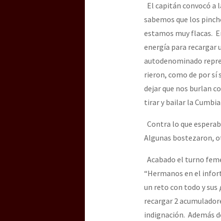
El capitán convocó a l
sabemos que los pinch
[25 abr – CDMX] Tokín p
estamos muy flacas. E
energía para recargar 
autodenominado represe
rieron, como de por s
dejar que nos burlan c
tirar y bailar la Cumbi
Contra lo que esperaba
Algunas bostezaron, otr
Acabado el turno femeni
“Hermanos en el infor
un reto con todo y sus
recargar 2 acumulador
indignación. Además de