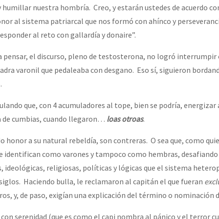
 humillar nuestra hombría. Creo, y estarán ustedes de acuerdo c
or al sistema patriarcal que nos formó con ahínco y perseveranc
esponder al reto con gallardía y donaire”.
 pensar, el discurso, pleno de testosterona, no logró interrumpir 
adra varonil que pedaleaba con desgano. Eso sí, siguieron bordan
.
ulando que, con 4 acumuladores al tope, bien se podría, energizar
a de cumbias, cuando llegaron…
loas otroas
.
do honor a su natural rebeldía, son contreras. O sea que, como quie
se identifican como varones y tampoco como hembras, desafiando a
 ideológicas, religiosas, políticas y lógicas que el sistema hetero
siglos. Haciendo bulla, le reclamaron al capitán el que fueran
excl
os, y, de paso, exigían una explicación del término o nominación d
con serenidad (que es como el capi nombra al pánico y el terror 