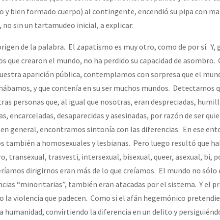
o y bien formado cuerpo) al contingente, encendió su pipa con m
no sin un tartamudeo inicial, a explicar:
origen de la palabra. El zapatismo es muy otro, como de por sí. Y, g
os que crearon el mundo, no ha perdido su capacidad de asombro. 
uestra aparición pública, contemplamos con sorpresa que el mun
inábamos, y que contenía en su ser muchos mundos. Detectamos 
as personas que, al igual que nosotras, eran despreciadas, humill
as, encarceladas, desaparecidas y asesinadas, por razón de ser qui
en general, encontramos sintonía con las diferencias. En ese ent
s también a homosexuales y lesbianas. Pero luego resultó que h
, transexual, trasvesti, intersexual, bisexual, queer, asexual, bi, p
ríamos dirigirnos eran más de lo que creíamos. El mundo no sólo
ncias “minoritarias”, también eran atacadas por el sistema. Y el 
ino la violencia que padecen. Como si el afán hegemónico pretendi
 humanidad, convirtiendo la diferencia en un delito y persiguiénd