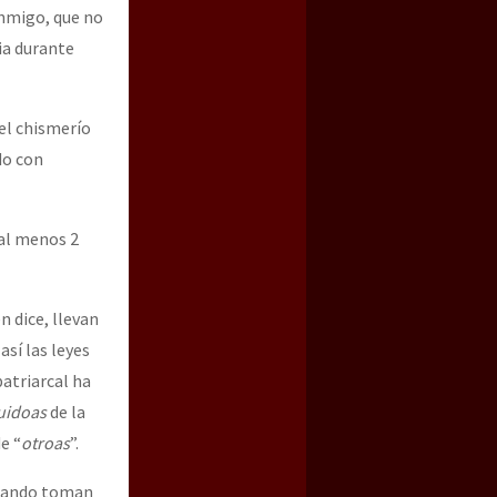
onmigo, que no
ia durante
el chismerío
do con
 al menos 2
n dice, llevan
sí las leyes
patriarcal ha
uidoas
de la
e “
otroas
”.
cuando toman