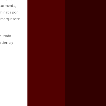
 tormenta,
rminaba por
 y marquesote
el todo
 tierra y