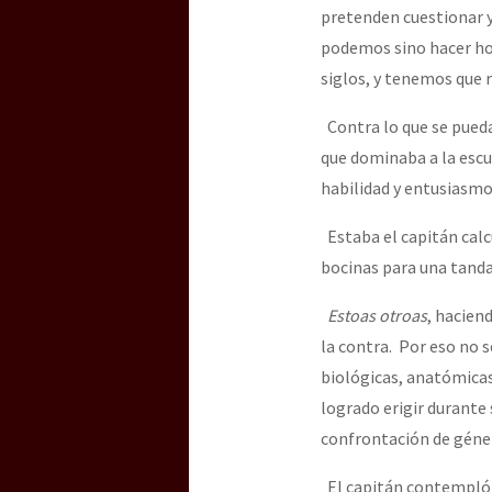
pretenden cuestionar y
podemos sino hacer hon
siglos, y tenemos que r
Contra lo que se pueda
que dominaba a la escu
habilidad y entusiasmo
Estaba el capitán calc
bocinas para una tand
Estoas otroas
, hacien
la contra. Por eso no 
biológicas, anatómicas,
logrado erigir durante 
confrontación de géner
El capitán contempló 