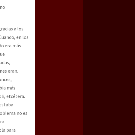
ano
racias a los
Cuando, en los
do era más
que
adas,
enes eran.
onces,
abía más
oli, etcétera.
 estaba
problema no es
era
ola para