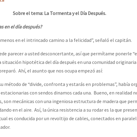
erra contra a Humanidade”
Sobre el tema: La Tormenta y el Día Después.
s en el día después?
erra contra a Humanidad”
enos en el intrincado camino a la felicidad”, señaló el capitán.
ra contra a Humanidade”
puede parecer a usted desconcertante, así que permítame ponerle “
 situación hipotética del día después en una comunidad originaria 
 preparó. Ahí, el asunto que nos ocupa empezó así:
das globales por la libertad de Jesús Plácido Galindo y el alto a l
su método de “divide, confronta y estarás en problemas”, había o
s estacionarias con sendos dinamos cada una. Bueno, en realidad n
as, son mecánicas con una ingeniosa estructura de madera que perm
Bem Virá” se publica no Estado Espanhol
ando en el aire. Así, la única resistencia a su rodar es la que pres
cual es conducida por un revoltijo de cables, conectados en paralel
ador.
o mundo saiba! Nossas lutas pela memória, a justiça e a dignidade