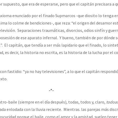
or supuesto, que era de esperarse, pero que el capitán precisara a qu
xioma enunciado por el finado Supmarcos -que diosito lo tenga en
ísima lo colme de bendiciones-, que reza: “el origen del desamor es
televisión. Separaciones traumáticas, divorcios, odios sinfín y gue
 posesión de ese aparato infernal. Y bueno, también de por dónde s
. El capitán, que tendía a ser más lapidario que el finado, lo sintet
, es decir, la historia no escrita, es la historia de la lucha por el c
on fastidio: “ya no hay televisiones”, a lo que el capitán respondió
exto.
-*-
ro-baile (siempre en el día después), todas, todos y, claro,
todoa
da enlodada con la lluvia reciente. Mientras. las parejas más disc
oscuridad porque el baile, como el amor y la amistad, suelen tener