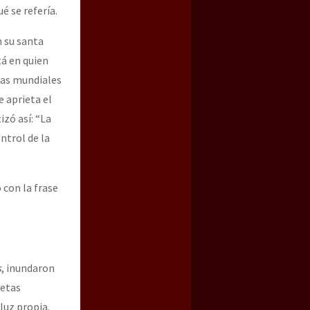
é se refería.
 su santa
tá en quien
rras mundiales
e aprieta el
izó así: “La
ontrol de la
 con la frase
s
, inundaron
retas
 luz propia.