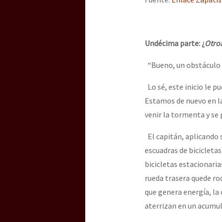
Dia 3 do Encontro “Gu
Undécima parte: ¿
Otroa
Dia 2 do Encontro “Gu
“Bueno, un obstáculo m
Dia 1: Encontro “Guer
Lo sé, este inicio le 
Estamos de nuevo en la
venir la tormenta y se
[CDMX – 20 julio] Jorna
El capitán, aplicando 
escuadras de bicicleta
bicicletas estacionari
“Sonhando a Terra do 
rueda trasera quede rod
que genera energía, la 
aterrizan en un acumul
Se o México sabe, que 