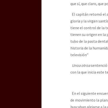
que sí, que claro, que p
El capitán retomó el a
gloria y la virgen sant
tiene el control de la 
tienen su origen en la
tubo de la pasta dental”
historia de la humanidad
televisión”
Unoa otroa
sentenció c
con la que inicia este t
En el siguiente encuent
de movimiento la plana
buscaban alejarse a la 