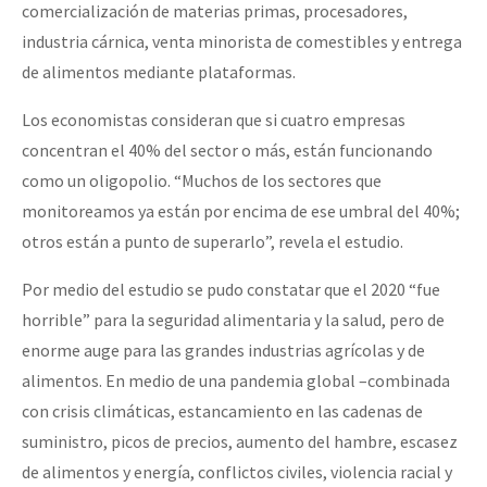
comercialización de materias primas, procesadores,
Fotorreportaje
industria cárnica, venta minorista de comestibles y entrega
Video
de alimentos mediante plataformas.
Otras secciones
Los economistas consideran que si cuatro empresas
Semillero Guerra contra la Humanidad. (Las poblaciones y
concentran el 40% del sector o más, están funcionando
como un oligopolio. “Muchos de los sectores que
la naturaleza bajo asedio)
monitoreamos ya están por encima de ese umbral del 40%;
Libros para descargar
otros están a punto de superarlo”, revela el estudio.
Medios Libres
Por medio del estudio se pudo constatar que el 2020 “fue
COVID-19
horrible” para la seguridad alimentaria y la salud, pero de
enorme auge para las grandes industrias agrícolas y de
Eventos
alimentos. En medio de una pandemia global –combinada
Contacto
con crisis climáticas, estancamiento en las cadenas de
suministro, picos de precios, aumento del hambre, escasez
de alimentos y energía, conflictos civiles, violencia racial y