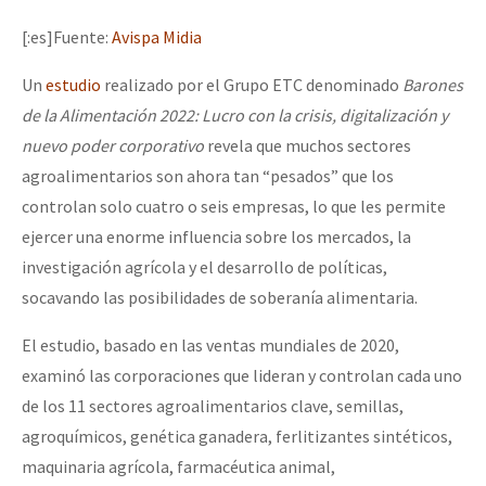
Mundo
[:es]Fuente:
Avispa Midia
EZLN
Un
estudio
realizado por el Grupo ETC denominado
Barones
Dia 1: Encontro “Guerra contra a Humanidade”
La Sexta
de la Alimentación 2022: Lucro con la crisis, digitalización y
AutonomÍa y Resistencia
nuevo poder corporativo
revela que muchos sectores
agroalimentarios son ahora tan “pesados” que los
[CDMX – 20 julio] Jornadas globales por la libertad de Jesús Pláci
Megaproyectos
controlan solo cuatro o seis empresas, lo que les permite
Migración
ejercer una enorme influencia sobre los mercados, la
Presos
investigación agrícola y el desarrollo de políticas,
“Sonhando a Terra do Bem Virá” se publica no Estado Espanhol
socavando las posibilidades de soberanía alimentaria.
Mujeres
El estudio, basado en las ventas mundiales de 2020,
Niñxs
Se o México sabe, que o mundo saiba! Nossas lutas pela memória, a
examinó las corporaciones que lideran y controlan cada uno
ETIQUETAS
de los 11 sectores agroalimentarios clave, semillas,
MULTIMEDIA
agroquímicos, genética ganadera, ferlitizantes sintéticos,
[25 abr – CDMX] Tokín por el CNI: 30 años de Resistencia y Rebeldí
maquinaria agrícola, farmacéutica animal,
Audio