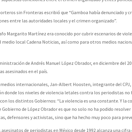
orteros sin Fronteras escribió que “Gamboa había denunciado y cr
or el CNI: 30 años de Resistencia y Rebeldía
ones entre las autoridades locales y el crimen organizado”.
rafo Margarito Martínez era conocido por cubrir escenarios de viol
el medio local Cadena Noticias, así como para otros medios nacion
administración de Andrés Manuel López Obrador, en diciembre del 20
as asesinados en el país.
 medios internacionales, Jan-Albert Hoosten, integrante del CPJ
ón donde los niveles de violencia letales contra los periodistas n
on los distintos Gobiernos: “La violencia es una constante. Y la c
e Gobierno de López Obrador es que no solo no ha podido resolver 
as, defensores y activistas, sino que ha hecho muy poco para preve
s asesinatos de periodistas en México desde 1992 alcanza una cifra 