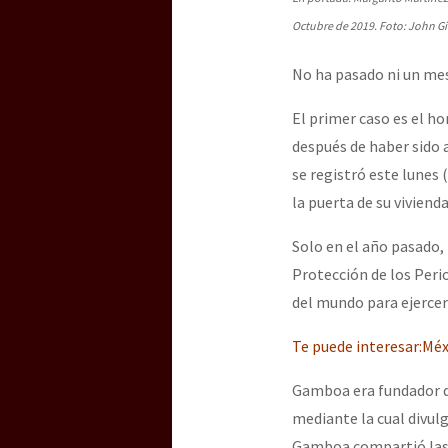
Dia 3 do Encontro “Gu
Octubre de 2019. Foto: John G
No ha pasado ni un mes
Dia 2 do Encontro “Gu
El primer caso es el ho
después de haber sido 
Dia 1: Encontro “Guer
se registró este lunes 
la puerta de su vivienda
Solo en el año pasado,
[CDMX – 20 julio] Jorna
Protección de los Perio
del mundo para ejercer
“Sonhando a Terra do 
Te puede interesar:Méx
Gamboa era fundador de
mediante la cual divulg
Se o México sabe, que 
Gamboa compartió las s