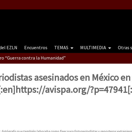
 del EZLN
Encuentros
TEMAS
MULTIMEDIA
Otras 
tro “Guerra contra la Humanidad”
riodistas asesinados en México en
contro “Guerra contra a Humanidade”(As populações e a natureza e
[:en]https://avispa.org/?p=47941[:
ra contra a Humanidade” (As populações e a natureza sob cerco)
, fotógrafo que también laboraba como fixer para fotoperiodistas y reporteros extranjero