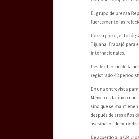
El grupo de prensa Rep
[25 abr – CDMX] Tokín p
fuertemente las relaci
Por su parte, el fotóg
Tijuana. Trabajó para 
internacionales.
Desde el inicio de la 
registrado 48 periodist
En una entrevista para
México es la única naci
sino que se mantienen c
después de tres años d
asesinatos de periodist
De acuerdo a la CPJ, lo