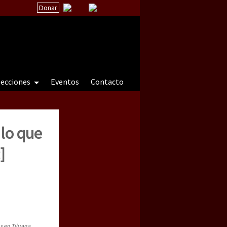
Donar
secciones
Eventos
Contacto
 lo que
 a natureza sob cerco)
]
s en Tijuana.