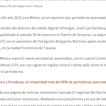
erra contra a Humanidade”
ibbins/The San Diego Union-Tribune
 del año 2022 y en México ya se reportan dos periodistas asesinado
erra contra a Humanidad”
micidio del director del medio digital Inforegio, José Luis Gamboa,
apuñalado el pasado 10 de enero en el Puerto de Veracruz. La segu
ra contra a Humanidade”
(17) con el asesinato del fotógrafo Margarito Martínez quien recib
, en la ciudad fronteriza de Tijuana.
 México reportó nueve periodistas asesinados, con lo cual el Comit
das globales por la libertad de Jesús Plácido Galindo y el alto a l
distas (CPJ, por sus siglas en inglés) colocó a dicho país como el
 el periodismo.
Bem Virá” se publica no Estado Espanhol
ico y Honduras, en impunidad más del 90% de periodistas asesina
 una página de noticias semanales llamada El regional del Norte 
aba artículos noticiosos. Mediante esta plataforma y el uso de red
o mundo saiba! Nossas lutas pela memória, a justiça e a dignidade
upuestas conexiones entre el crimen organizado y élites política