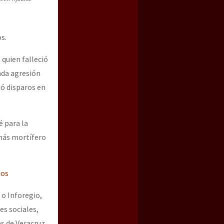
s.
 quien falleció
nda agresión
ió disparos en
é para la
a guerra contra el CIPOG-EZ
 más mortífero
dos
o Inforegio,
es sociales,
s de Veracruz.