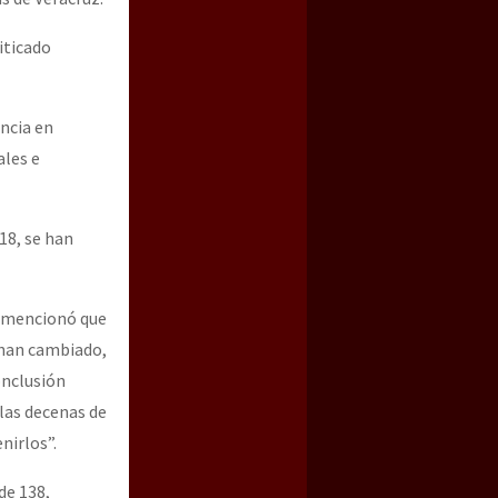
iticado
encia en
ales e
18, se han
, mencionó que
o han cambiado,
onclusión
las decenas de
nirlos”.
de 138,