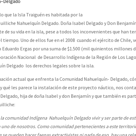
n
–
Delgado
o que la Isla Traiguén es habitada por la
lliche Nahuelquín Delgado. Doña Isabel Delgado y Don Benjamín
e de su vida en la isla, pese a todos los inconvenientes que han ten
l tiempo. Uno de ellos fue en el 2008 cuando el ejército de Chile, ve
 Eduardo Ergas por una suma de $1.500 (mil quinientos millones d
rporación Nacional de Desarrollo Indígena de la Región de Los Lago
n Delgado los derechos legales sobre la isla.
tuación actual que enfrenta la Comunidad Nahuelquín- Delgado, c
y qué les parece la instalación de este proyecto náutico, nos con
Delgado, hija de doña Isabel y don Benjamín y que también es part
lliche:
 la comunidad Indígena Nahuelquín Delgado vivir y ser parte
d
e est
a uno de nosotros. Como comunidad
pertenecientes a
este
territor
 se pueden hacer faenas
extractivistas
ni nada de eso
, hay una rel