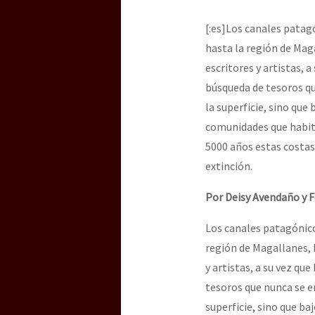
Dia 2 do Encontro “Gu
[:es]Los canales patagó
hasta la región de Mag
Dia 1: Encontro “Guer
escritores y artistas, 
búsqueda de tesoros qu
la superficie, sino que 
[CDMX – 20 julio] Jorna
comunidades que habita
5000 años estas costas 
extinción.
“Sonhando a Terra do 
Por Deisy Avendaño y 
Los canales patagónicos
Se o México sabe, que 
región de Magallanes, 
y artistas, a su vez qu
tesoros que nunca se e
[25 abr – CDMX] Tokín p
superficie, sino que baj