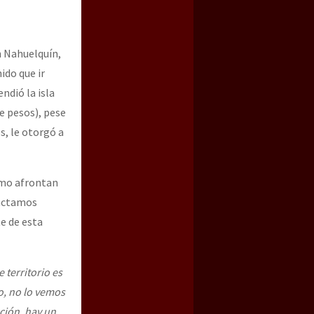
 Nahuelquín,
ido que ir
ndió la isla
e pesos), pese
s, le otorgó a
ómo afrontan
tactamos
e de esta
e territorio es
io, no lo vemos
ación, hay un