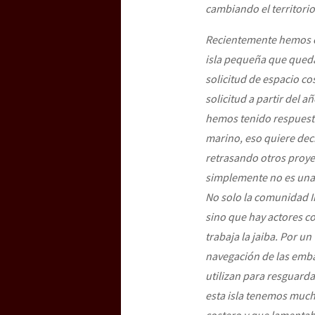
cambiando el territori
Recientemente hemos co
isla pequeña que qued
solicitud de espacio c
solicitud a partir del a
hemos tenido respuesta 
marino, eso quiere deci
retrasando otros proyec
simplemente no es una 
No solo la comunidad In
sino que hay actores co
trabaja la jaiba
. Por un
navegación de las emb
utilizan para resguard
esta isla tenemos much
costero y que lamentab