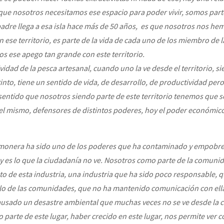
 que nosotros necesitamos ese espacio para poder vivir, somos part
dre llega a esa isla hace más de 50 años
,
es que nosotros nos hem
n ese territorio, es parte de la vida de cada uno de
los miembro de 
s ese apego tan grande con este territorio.
vidad de l
a pesca artesanal, cuando uno la
ve desde el territorio, s
stinto, tiene un sentido de vida, de desarrollo, de productividad pe
sentido que nosotros siendo parte de este territorio tenemos que s
l mismo, defensores de distintos poderes, hoy el poder económico
almonera ha sido uno de los poderes que ha contaminado y empobre
 es lo que la ciudadanía no ve. Nosotros como parte de la comun
to de esta industria, una industria que ha sido poco responsable, 
lo de las comunidades, que no ha mantenido comunicación con ell
usado un desastre ambiental que muchas veces no se ve desde la c
 parte de este lug
ar, haber crecido en este lugar, nos permite ver c