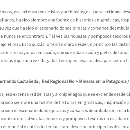
erra contra a Humanidad”
nicos, esa extensa red de islas y archipiélagos que se extiende des
allanes, ha sido siempre una fuente de historias enigmáticas, insp
ra contra a Humanidade”
a su vez que ha sido el escenario donde piratas y corsarios deambula
e nunca se encontraron. Tal vez las riquezas y pomposos tesoros
bajo el mar. Esto quizás lo tenían claro desde un principio las disti
das globales por la libertad de Jesús Plácido Galindo y el alto a l
ron sin mayor ostentación, que su embarcación y pieles de lobo 
e islas y que una vez llegado el europeo invasor, desaparecieron ha
Bem Virá” se publica no Estado Espanhol
Fernando Castañeda
/
Red Regional No + Mineras en la Patagonia /
, esa extensa red de islas y archipiélagos que se extiende desde C
o mundo saiba! Nossas lutas pela memória, a justiça e a dignidade
ha sido siempre una fuente de historias enigmáticas, inspiración p
e ha sido el escenario donde piratas y corsarios deambularon en la 
ncontraron. Tal vez las riquezas y pomposos tesoros no estaban e
or el CNI: 30 años de Resistencia y Rebeldía
o el mar. Esto quizás lo tenían claro desde un principio las distinta