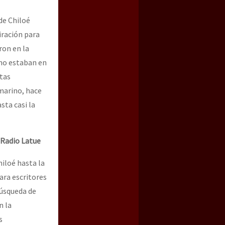
de Chiloé
iración para
ron en la
 no estaban en
ntas
a guerra contra el CIPOG-EZ
marino, hace
sta casi la
 Radio Latue
hiloé hasta la
ara escritores
búsqueda de
n la
s