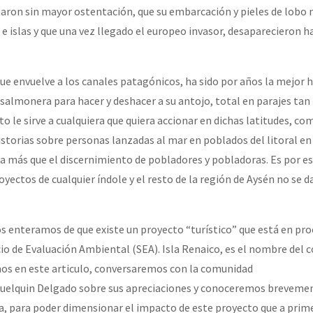
ron sin mayor ostentación, que su embarcación y pieles de lobo 
e islas y que una vez llegado el europeo invasor, desaparecieron ha
que envuelve a los canales patagónicos, ha sido por años la mejor
 salmonera para hacer y deshacer a su antojo, total en parajes tan
o le sirve a cualquiera que quiera accionar en dichas latitudes, co
historias sobre personas lanzadas al mar en poblados del litoral e
na más que el discernimiento de pobladores y pobladoras. Es por e
oyectos de cualquier índole y el resto de la región de Aysén no se d
 enteramos de que existe un proyecto “turístico” que está en pro
icio de Evaluación Ambiental (SEA). Isla Renaico, es el nombre del
os en este articulo, conversaremos con la comunidad
uelquin Delgado sobre sus apreciaciones y conoceremos brevemen
a, para poder dimensionar el impacto de este proyecto que a prime