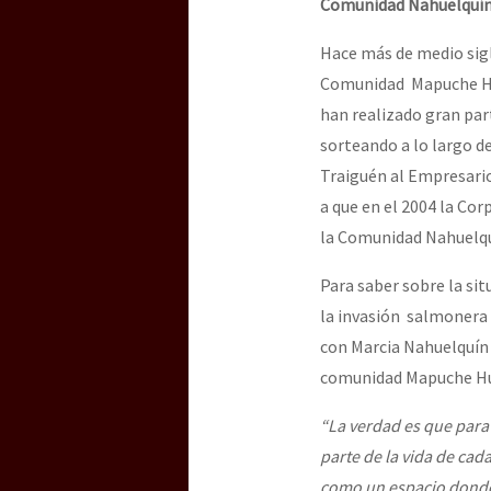
Comunidad
Nahuelquí
Hace más de medio sigl
Comunidad Mapuche Hui
han realizado gran part
sorteando a lo largo de
Traiguén al Empresario
a que en el 2004 la Co
la Comunidad Nahuelquí
Para saber sobre la si
la invasión salmonera 
con Marcia Nahuelquín 
comunidad Mapuche Hui
“
La verdad es que para
parte de la vida de cad
como un espacio donde