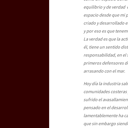
equilibrio y de verdad
espacio desde que mi pa
criado y desarrollado e
y
por eso es que tenemo
La verdad es que la acti
él, tiene un sentido di
responsabilidad, en el 
primeros defensores de
arrasando con el mar.
Hoy día la industria s
comunidades costeras y
sufrido el avasallamien
pensado en el desarrol
lamentablemente ha ca
que sin embargo siendo