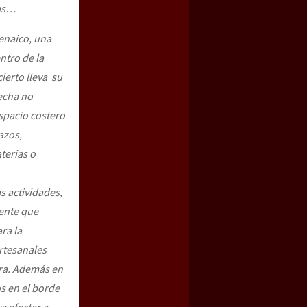
as
…
enaic
o
, una
ntro de la
ierto lleva su
fecha no
espacio costero
azos,
terias o
s actividades,
ente que
ra la
rtesanales
ura. Además en
s en el borde
a afectar a