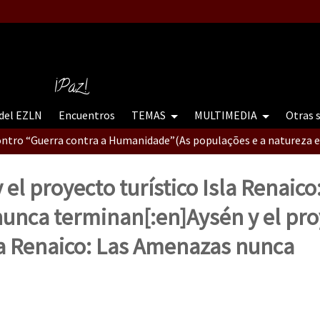
tro “Guerra contra la Humanidad”
¡Paz!
 del EZLN
Encuentros
TEMAS
MULTIMEDIA
Otras 
contro “Guerra contra a Humanidade”(As populações e a natureza e
 el proyecto turístico Isla Renaico
ra contra a Humanidade” (As populações e a natureza sob cerco)
unca terminan[:en]Aysén y el pro
sla Renaico: Las Amenazas nunca
erra contra a Humanidade”