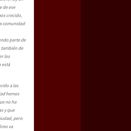
e de ese
os crecido,
la comunidad
iendo parte de
ro también de
er los
 está
cido a las
idad hemos
que no ha
as y que
iudad, pero
ómo va