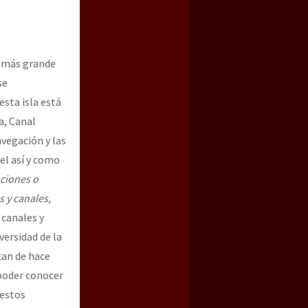
la más grande
se
esta isla está
a, Canal
avegación y las
el así y como
ciones o
s y canales,
 canales y
versidad de la
tan de hace
 poder conocer
 estos