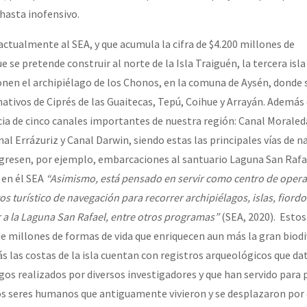
hasta inofensivo.
actualmente al SEA, y que acumula la cifra de $4.200 millones de
ue se pretende construir al norte de la Isla Traiguén, la tercera is
nen el archipiélago de los Chonos, en la comuna de Aysén, donde 
ativos de Ciprés de las Guaitecas, Tepú, Coihue y Arrayán. Además 
cia de cinco canales importantes de nuestra región: Canal Moraled
al Errázuriz y Canal Darwin, siendo estas las principales vías de n
gresen, por ejemplo, embarcaciones al santuario Laguna San Rafa
 en él SEA
“Asimismo, está pensado en servir como centro de opera
os turístico de navegación para recorrer archipiélagos, islas, fiordo
a la Laguna San Rafael, entre otros programas”
(SEA, 2020). Estos
de millones de formas de vida que enriquecen aun más la gran biodi
s las costas de la isla cuentan con registros arqueológicos que da
gos realizados por diversos investigadores y que han servido para
los seres humanos que antiguamente vivieron y se desplazaron por