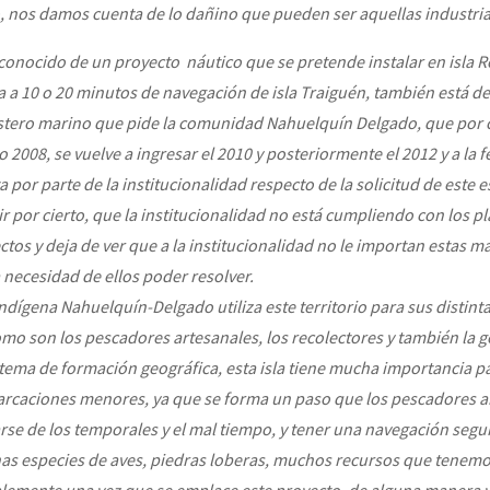
o, nos damos cuenta de lo
dañino que pueden ser aquellas industri
nocido de un proyecto náutico que se pretende instalar en isla
R
a
a 10 o 20 minutos de navegación de isla Traiguén, también está de
ostero marino que pide la comunidad Nahuelquín Delgado, que por c
ño 2008, se vuelve a ingresar el 2010 y posteriormente el 2012 y a la 
por parte de la institucionalidad respecto de la solicitud de este 
r por cierto, que la institucionalidad no está cumpliendo con los pl
tos y deja de ver que a la institucionalidad no le importan estas ma
necesidad de ellos poder resolver
.
dígena Nahuelquín-Delgado utiliza este territorio para sus distinta
mo son los pescadores artesanales, los recolectores y t
ambién la g
 tema de formación geográfica, esta isla tiene mucha importancia pa
arcaciones me
nores, ya que se forma un paso
que los pescadores a
arse de los temporales y el mal tiempo, y tener una navegación seg
as especies de aves, piedras loberas, muchos recursos que tenemo
lemente una vez que se emplace este proyecto, de alguna manera v