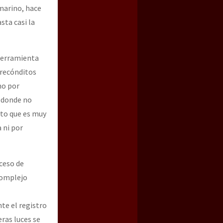
marino, hace
sta casi la
 herramienta
 recónditos
mo por
n donde no
sto que es muy
a ni por
ceso de
 complejo
te el registro
ras luces se