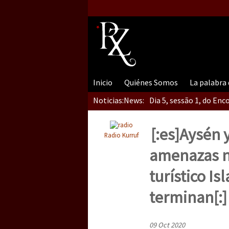
Dia 5, Sessão 2, Encon
Inicio
Quiénes Somos
La palabra
Dia 5, sessão 1, do En
Noticias:
News:
[:es]Aysén y
Radio Kurruf
Dia 4 – Encontro “Guer
amenazas n
turístico I
Dia 3 do Encontro “Gu
terminan[:]
09 Oct 2020