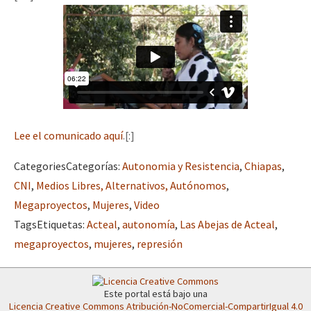
Mundo
EZLN
Dia 2 do Encontro “Guerra contra a Humanidad”
La Sexta
AutonomÍa y Resistencia
Dia 1: Encontro “Guerra contra a Humanidade”
Megaproyectos
Lee el comunicado aquí
.[:]
Migración
Categories
Categorías
:
Autonomia y Resistencia
,
Chiapas
,
Presos
[CDMX – 20 julio] Jornadas globales por la libertad de Jesús Pláci
CNI
,
Medios Libres, Alternativos, Autónomos
,
Mujeres
Megaproyectos
,
Mujeres
,
Video
Niñxs
Tags
Etiquetas
:
Acteal
,
autonomía
,
Las Abejas de Acteal
,
“Sonhando a Terra do Bem Virá” se publica no Estado Espanhol
megaproyectos
,
mujeres
,
represión
ETIQUETAS
MULTIMEDIA
Se o México sabe, que o mundo saiba! Nossas lutas pela memória, a
Este portal está bajo una
Audio
Licencia Creative Commons Atribución-NoComercial-CompartirIgual 4.0