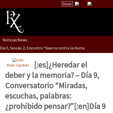
Donar
Noticias:
News:
Inicio
Dia 5, Sessão 2, Encontro “Guerra contra la Humanidad”
Quiénes Somos
La palabra del EZLN
[:es]¿Heredar el
Radio Zapatista
Dia 5, sessão 1, do Encontro “Guerra contra a Humanidade”(As pop
Encuentros
deber y la memoria? – Día 9,
TEMAS
Conversatorio “Miradas,
Chiapas
Dia 4 – Encontro “Guerra contra a Humanidade” (As populações e 
escuchas, palabras:
México
¿prohibido pensar?”[:en]Día 9
Latinoamérica
Dia 3 do Encontro “Guerra contra a Humanidade”