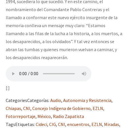
1994, sucediera lo que sucedió. Y en este camino, el
nombramiento del Comandante Pablo Contreras y el
llamado a conformar este nuevo ejército insurgente de la
memoria conlleva un mensaje muy claro: “Estamos
llamando a las filas de la lucha a la historia, a los muertos, a
los desaparecidos, a los olvidados”. Y tal vez entonces se
abran las tumbas y quienes murieron vuelvan a caminar, y
los desaparecidos reaparecerán.
[:]
Categories
Categorías
:
Audio
,
Autonomia y Resistencia
,
Chiapas
,
CNI
,
Concejo Indígena de Gobierno
,
EZLN
,
Fotorreportaje
,
México
,
Radio Zapatista
Tags
Etiquetas
:
Cideci
,
CIG
,
CNI
,
encuentros
,
EZLN
,
Miradas
,