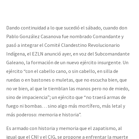
Fotorreportaje
[25 abr – CDMX] Tokín por el CNI: 30 años de Resistencia y Rebeldí
Video
Dando continuidad a lo que sucedió el sábado, cuando don
Otras secciones
Pablo González Casanova fue nombrado Comandante y
Semillero Guerra contra la Humanidad. (Las poblaciones y
pasó a integrar el Comité Clandestino Revolucionario
la naturaleza bajo asedio)
Indígena, el EZLN anunció ayer, en voz del Subcomandante
Galeano, la formación de un nuevo ejército insurgente. Un
Libros para descargar
ejército “con el cabello cano, o sin cabello, en silla de
Medios Libres
ruedas o en bastones o muletas, que no escucha bien, que
COVID-19
no ve bien, al que le tiemblan las manos pero no de miedo,
sino de impaciencia”; un ejército que “no traerá armas de
Eventos
fuego ni bombas… sino algo más mortífero, más letal y
Contacto
más poderoso: memoria e historia”.
Es armado con historia y memoria que el zapatismo, al
igual que el CNI y el CIG, se propone a enfrentar la muerte