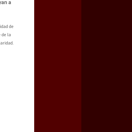
yan a
idad de
 de la
aridad.
a guerra contra el CIPOG-EZ