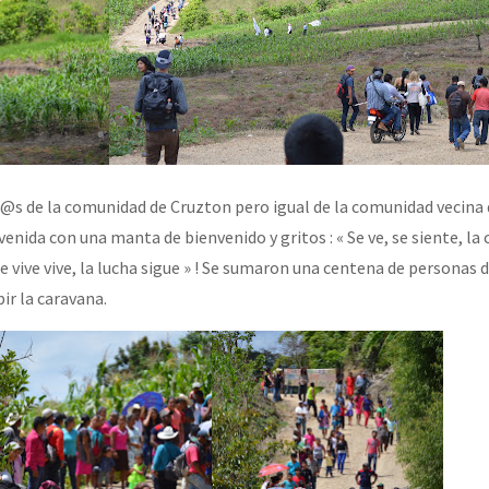
r@s de la comunidad de Cruzton pero igual de la comunidad vecina
venida con una manta de bienvenido y gritos : « Se ve, se siente, la
e vive vive, la lucha sigue » ! Se sumaron una centena de personas 
ir la caravana.