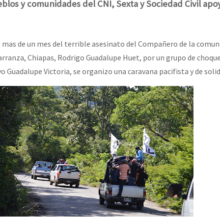
erra contra a Humanidade”
eblos y comunidades del CNI, Sexta y Sociedad Civil apo
erra contra a Humanidad”
 a mas de un mes del terrible asesinato del Compañero de la comun
rranza, Chiapas, Rodrigo Guadalupe Huet, por un grupo de choque
 Guadalupe Victoria, se organizo una caravana pacifista y de solid
ra contra a Humanidade”
das globales por la libertad de Jesús Plácido Galindo y el alto a l
Bem Virá” se publica no Estado Espanhol
o mundo saiba! Nossas lutas pela memória, a justiça e a dignidade