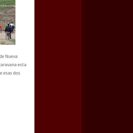
 de Nueva
 caravana esta
de esas dos