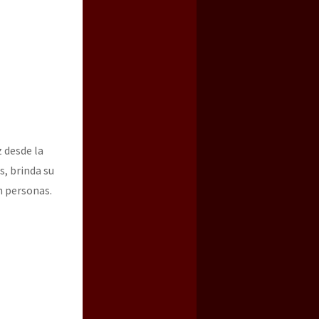
 desde la
, brinda su
n personas.