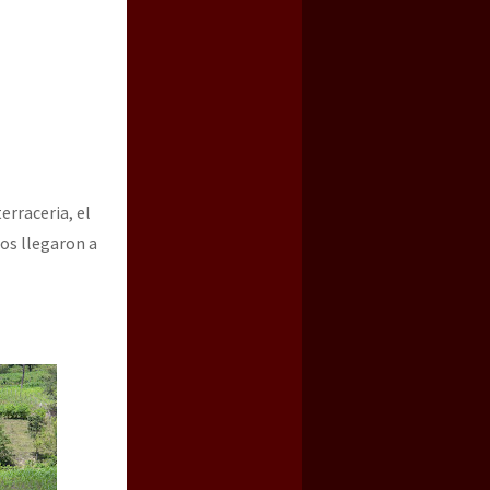
erraceria, el
ios llegaron a