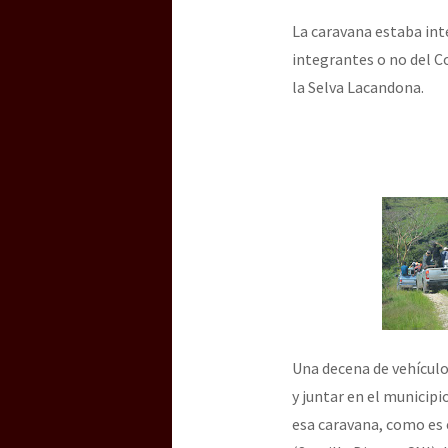
La caravana estaba int
integrantes o no del Co
[25 abr – CDMX] Tokín p
la Selva Lacandona.
Una decena de vehículos
y juntar en el municipi
esa caravana, como es e