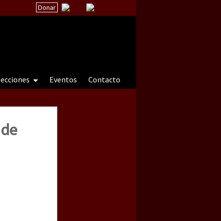
Donar
secciones
Eventos
Contacto
 de
 a natureza sob cerco)