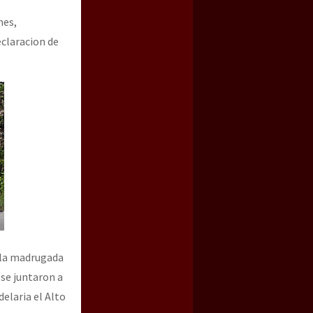
nes,
eclaracion de
n la madrugada
 se juntaron a
delaria el Alto