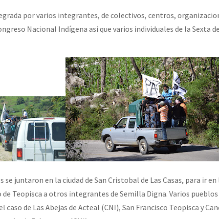
egrada por varios integrantes, de colectivos, centros, organizacio
ngreso Nacional Indígena asi que varios individuales de la Sexta d
or el CNI: 30 años de Resistencia y Rebeldía
 se juntaron en la ciudad de San Cristobal de Las Casas, para ir e
o de Teopisca a otros integrantes de Semilla Digna. Varios pueblos
l caso de Las Abejas de Acteal (CNI), San Francisco Teopisca y Can