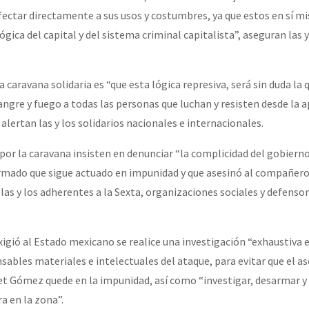
fectar directamente a sus usos y costumbres, ya que estos en sí m
ógica del capital y del sistema criminal capitalista”, aseguran las y
la caravana solidaria es “que esta lógica represiva, será sin duda la 
ngre y fuego a todas las personas que luchan y resisten desde la a
 alertan las y los solidarios nacionales e internacionales.
por la caravana insisten en denunciar “la complicidad del gobierno
armado que sigue actuado en impunidad y que asesinó al compañer
las y los adherentes a la Sexta, organizaciones sociales y defenso
xigió al Estado mexicano se realice una investigación “exhaustiva e
sables materiales e intelectuales del ataque, para evitar que el a
 Gómez quede en la impunidad, así como “investigar, desarmar y 
 en la zona”.