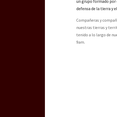
un grupo formado por c
defensa de la tierra y el
[25 abr – CDMX] Tokín p
Compañeras y compañer
nuestras tierras y ter
tenido a lo largo de nu
9am.