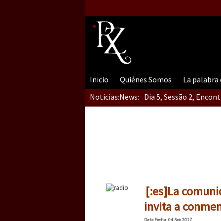
Inicio
Quiénes Somos
La palabra
Noticias:
News:
Dia 5, Sessão 2, Encon
Dia 5, sessão 1, do En
Dia 4 – Encontro “Guer
[:es]La comuni
invita a conmemo
Date
Fecha
: 04 Sep 2017