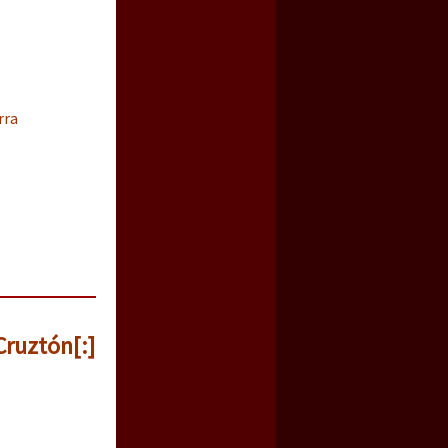
rra
Cruztón[:]