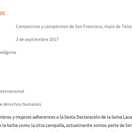
erra contra a Humanidade”
erra contra a Humanidad”
Campesinas y campesinos de San Francisco, mpio de Teopi
3 de septiembre 2017
ra contra a Humanidade”
Indígena.
das globales por la libertad de Jesús Plácido Galindo y el alto a l
nternacional.
Bem Virá” se publica no Estado Espanhol
 de derechos humanos.
bres y mujeres adherentes a la Sexta Declaración de la Selva Lac
 la lucha como la otra campaña, actualmente somos parte de Sem
o mundo saiba! Nossas lutas pela memória, a justiça e a dignidade