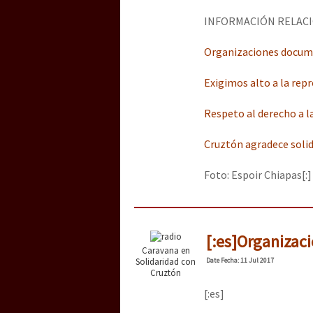
INFORMACIÓN RELACI
Organizaciones docume
Exigimos alto a la repr
Respeto al derecho a la
Cruztón agradece soli
Foto: Espoir Chiapas[:]
[:es]Organizac
Caravana en
Solidaridad con
Date
Fecha
: 11 Jul 2017
Cruztón
[:es]