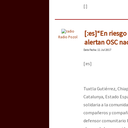
[:]
[:es]“En riesgo
Radio Pozol
alertan OSC nac
Date
Fecha
: 11 Jul 2017
[:es]
Tuxtla Gutiérrez, Chiap
Catalunya, Estado Españ
solidaria a la comunid
compañeros y compañera
defensor comunitario 