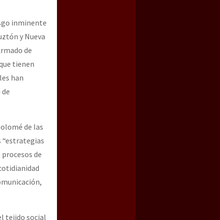
esgo inminente
ruztón y Nueva
 Armado de
que tienen
les han
n de
tolomé de las
 “estrategias
s procesos de
cotidianidad
comunicación,
 tejido social