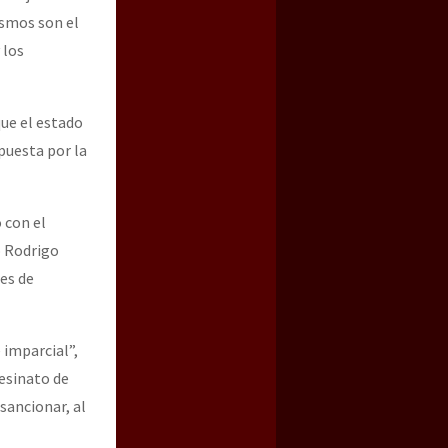
ismos son el
 los
que el estado
puesta por la
 con el
o Rodrigo
res de
 imparcial”,
sesinato de
sancionar, al