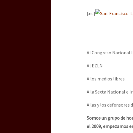
Dia 3 do Encontro “Gu
[:es]
Dia 2 do Encontro “Gu
Dia 1: Encontro “Guer
Al Congreso Nacional 
Al EZLN.
[CDMX – 20 julio] Jorna
A los medios libres.
A la Sexta Nacional e I
“Sonhando a Terra do 
A las y los defensores
Somos un grupo de hom
el 2009, empezamos en
Se o México sabe, que 