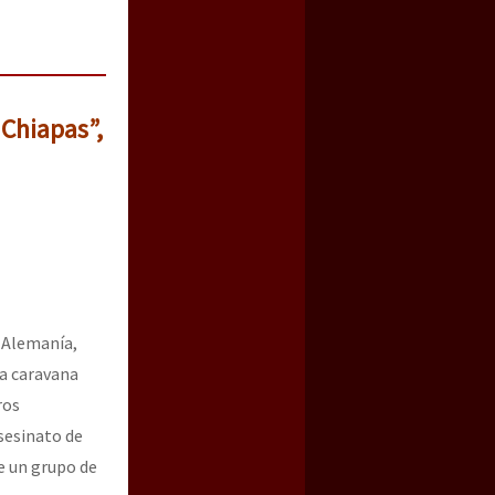
 Chiapas”,
, Alemanía,
la caravana
ros
sesinato de
e un grupo de