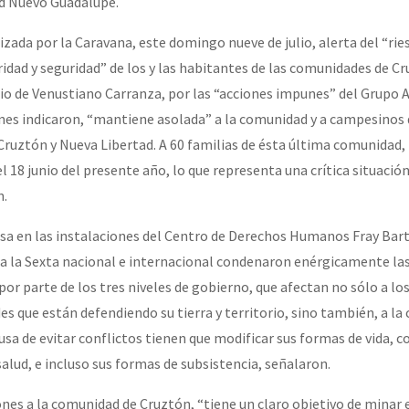
d Nuevo Guadalupe.
zada por la Caravana, este domingo nueve de julio, alerta del “ri
gridad y seguridad” de los y las habitantes de las comunidades de C
pio de Venustiano Carranza, por las “acciones impunes” del Grupo
nes indicaron, “mantiene asolada” a la comunidad y a campesinos 
ruztón y Nueva Libertad. A 60 familias de ésta última comunidad, 
l 18 junio del presente año, lo que representa una crítica situació
n.
sa en las instalaciones del Centro de Derechos Humanos Fray Bar
a la Sexta nacional e internacional condenaron enérgicamente las
or parte de los tres niveles de gobierno, que afectan no sólo a lo
s que están defendiendo su tierra y territorio, sino también, a la 
ausa de evitar conflictos tienen que modificar sus formas de vida, 
salud, e incluso sus formas de subsistencia, señalaron.
es a la comunidad de Cruztón, “tiene un claro objetivo de minar el