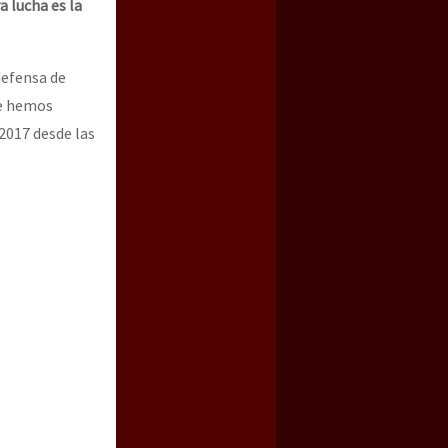
 lucha es la
defensa de
ue hemos
 2017 desde las