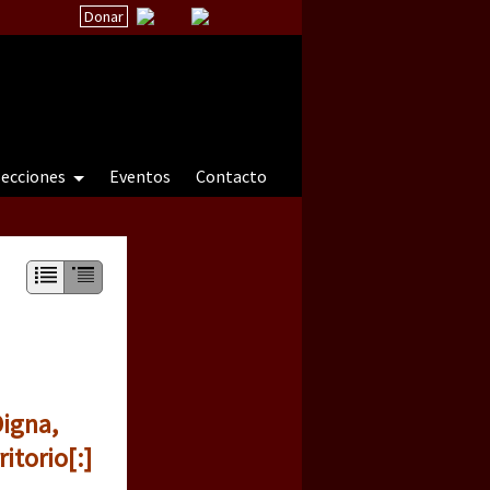
Donar
secciones
Eventos
Contacto
 a natureza sob cerco)
Digna,
itorio[:]