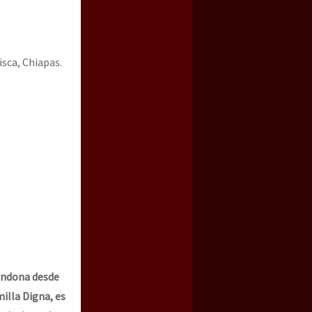
sca, Chiapas.
a guerra contra el CIPOG-EZ
andona desde
illa Digna, es