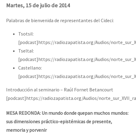
Martes, 15 de julio de 2014
Fotorreportaje
Video
Palabras de bienvenida de representantes del Cideci:
Otras secciones
Tsotsil:
Semillero Guerra contra la Humanidad. (Las poblaciones y
[podcast]https://radiozapatista.org/Audios/norte_sur_
Tseltal:
la naturaleza bajo asedio)
[podcast]https://radiozapatista.org/Audios/norte_sur_
Libros para descargar
Castellano:
Medios Libres
[podcast]https://radiozapatista.org/Audios/norte_sur_
COVID-19
Introducción al seminario – Raúl Fornet Betancourt
Eventos
[podcast]https://radiozapatista.org/Audios/norte_sur_XVII_r
Contacto
MESA REDONDA: Un mundo donde quepan muchos mundos:
sus dimensiones práctico-epistémicas de presente,
memoria y porvenir