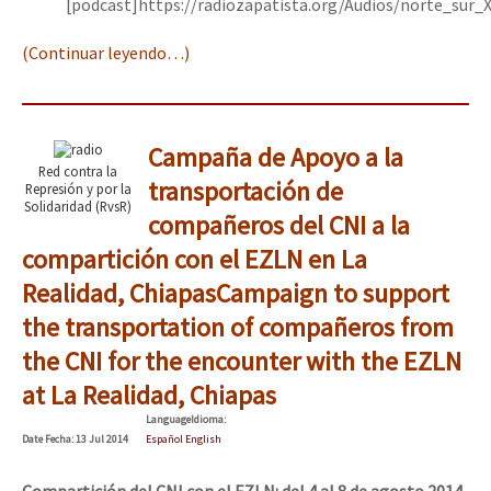
[podcast]https://radiozapatista.org/Audios/norte_sur_
(Continuar leyendo…)
Campaña de Apoyo a la
Red contra la
transportación de
Represión y por la
Solidaridad (RvsR)
compañeros del CNI a la
compartición con el EZLN en La
Realidad, Chiapas
Campaign to support
the transportation of compañeros from
the CNI for the encounter with the EZLN
at La Realidad, Chiapas
Language
Idioma
:
Date
Fecha
: 13 Jul 2014
Español English
Compartición del CNI con el EZLN: del 4 al 8 de agosto 2014,