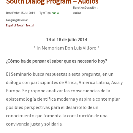
South Dialog Program – Audios
Mundo
Duration
Duración
:
Date
Fecha
: 15 Jul 2014
Type
Tipo
:
Audio
varios
EZLN
Language
Idioma
:
Dia 1: Encontro “Guerra contra a Humanidade”
Español Tsotsil Tseltal
La Sexta
AutonomÍa y Resistencia
14 al 18 de julio 2014
* In Memoriam Don Luis Villoro *
[CDMX – 20 julio] Jornadas globales por la libertad de Jesús Pláci
Megaproyectos
Migración
¿Cómo ha de pensar el saber que es necesario hoy?
Presos
El Seminario busca respuestas a esta pregunta, en un
“Sonhando a Terra do Bem Virá” se publica no Estado Espanhol
diálogo con participantes de África, América Latina, Asia y
Mujeres
Europa. Se propone analizar las consecuencias de la
Niñxs
epistemología científica moderna y aspira a contemplar
Se o México sabe, que o mundo saiba! Nossas lutas pela memória, a
ETIQUETAS
posibles perspectivas para el desarrollo de un
conocimiento que fomenta la construcción de una
MULTIMEDIA
convivencia justa y solidaria.
[25 abr – CDMX] Tokín por el CNI: 30 años de Resistencia y Rebeldí
Audio