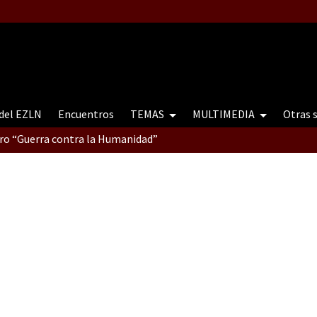
 del EZLN
Encuentros
TEMAS
MULTIMEDIA
Otras 
tro “Guerra contra la Humanidad”
contro “Guerra contra a Humanidade”(As populações e a natureza e
ra contra a Humanidade” (As populações e a natureza sob cerco)