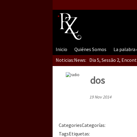
Inicio
Quiénes Somos
La palabra
Noticias:
News:
Dia 5, Sessão 2, Encon
dos
Dia 5, sessão 1, do En
19 Nov 2014
Dia 4 – Encontro “Guer
Categories
Categorías
:
Tags
Etiquetas
: