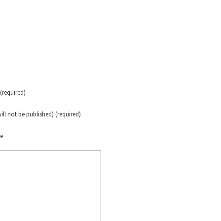
erra contra a Humanidade”
erra contra a Humanidad”
ra contra a Humanidade”
required)
will not be published) (required)
das globales por la libertad de Jesús Plácido Galindo y el alto a l
te
Bem Virá” se publica no Estado Espanhol
o mundo saiba! Nossas lutas pela memória, a justiça e a dignidade