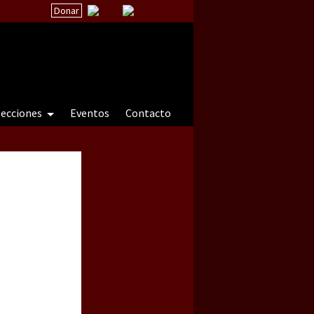
Donar
secciones
Eventos
Contacto
 a natureza sob cerco)