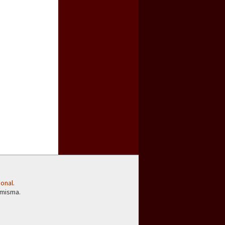
ional
.
 misma.