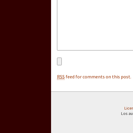
[25 abr – CDMX] Tokín p
RSS
feed for comments on this post.
Lice
Los au