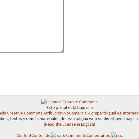
or el CNI: 30 años de Resistencia y Rebeldía
Este portal está bajo una
ncia Creative Commons Atribución-NoComercial-CompartirIgual 4.0 Internac
dios, textos y demás materiales de esta página web se distribuyen bajo la
(
Read the license in English
)
Content
Contenido
&
Comments
Comentarios
.