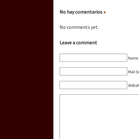
Dia 3 do Encontro “Gu
No hay comentarios
»
Dia 2 do Encontro “Gu
No comments yet.
Leave a comment
Dia 1: Encontro “Guer
Name (
Mail (
[CDMX – 20 julio] Jorna
Websi
“Sonhando a Terra do 
Se o México sabe, que 