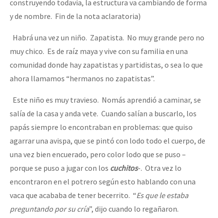
construyendo todavía, la estructura va cambiando de forma
Fotorreportaje
y de nombre. Fin de la nota aclaratoria)
Video
Habrá una vez un niño. Zapatista. No muy grande pero no
Otras secciones
muy chico. Es de raíz maya y vive con su familia en una
comunidad donde hay zapatistas y partidistas, o sea lo que
Semillero Guerra contra la Humanidad. (Las poblaciones y
ahora llamamos “hermanos no zapatistas”.
la naturaleza bajo asedio)
Este niño es muy travieso. Nomás aprendió a caminar, se
Libros para descargar
salía de la casa y anda vete. Cuando salían a buscarlo, los
Medios Libres
papás siempre lo encontraban en problemas: que quiso
COVID-19
agarrar una avispa, que se pintó con lodo todo el cuerpo, de
una vez bien encuerado, pero color lodo que se puso –
Eventos
porque se puso a jugar con los
cuchitos
-. Otra vez lo
Contacto
encontraron en el potrero según esto hablando con una
vaca que acababa de tener becerrito. “
Es que le estaba
preguntando por su cría
”, dijo cuando lo regañaron.