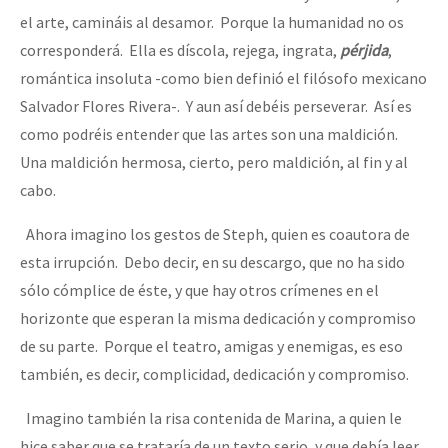
el arte, camináis al desamor. Porque la humanidad no os
corresponderá. Ella es díscola, rejega, ingrata,
pérjida
,
romántica insoluta -como bien definió el filósofo mexicano
Salvador Flores Rivera-. Y aun así debéis perseverar. Así es
como podréis entender que las artes son una maldición.
Una maldición hermosa, cierto, pero maldición, al fin y al
cabo.
Ahora imagino los gestos de Steph, quien es coautora de
esta irrupción. Debo decir, en su descargo, que no ha sido
sólo cómplice de éste, y que hay otros crímenes en el
horizonte que esperan la misma dedicación y compromiso
de su parte. Porque el teatro, amigas y enemigas, es eso
también, es decir, complicidad, dedicación y compromiso.
Imagino también la risa contenida de Marina, a quien le
hice saber que se trataría de un texto serio, y que debía leer