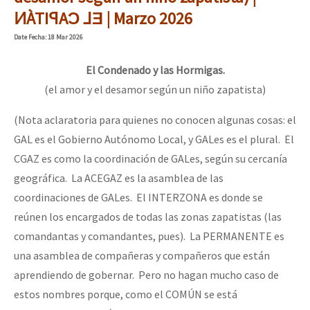
Mundo
ͶÀTIꟼAƆ ⅃Ǝ | Marzo 2026
EZLN
Date
Fecha
: 18 Mar 2026
Dia 1: Encontro “Guerra contra a Humanidade”
La Sexta
El Condenado y las Hormigas.
AutonomÍa y Resistencia
(el amor y el desamor según un niño zapatista)
[CDMX – 20 julio] Jornadas globales por la libertad de Jesús Pláci
Megaproyectos
(Nota aclaratoria para quienes no conocen algunas cosas: el
GAL es el Gobierno Autónomo Local, y GALes es el plural. El
Migración
CGAZ es como la coordinación de GALes, según su cercanía
Presos
“Sonhando a Terra do Bem Virá” se publica no Estado Espanhol
geográfica. La ACEGAZ es la asamblea de las
Mujeres
coordinaciones de GALes. El INTERZONA es donde se
reúnen los encargados de todas las zonas zapatistas (las
Niñxs
Se o México sabe, que o mundo saiba! Nossas lutas pela memória, a
comandantas y comandantes, pues). La PERMANENTE es
ETIQUETAS
una asamblea de compañeras y compañeros que están
aprendiendo de gobernar. Pero no hagan mucho caso de
MULTIMEDIA
[25 abr – CDMX] Tokín por el CNI: 30 años de Resistencia y Rebeldí
estos nombres porque, como el COMÚN se está
Audio