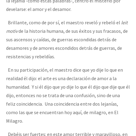
la lejanía -como estas palabras-, centró el misterio por
develarse: el amor y el desamor.
Brillante, como de por sí, el maestro reveló y rebeló el
leit
motiv
de la historia humana, de sus éxitos y sus fracasos, de
sus ascensos y caídas, de guerras escondidas detrás de
desamores y de amores escondidos detrás de guerras, de
resistencias y rebeldías.
En su participación, el maestro dice que yo dije lo que en
realidad él dijo: el arte es una declaración de amor a la
humanidad. Y si él dijo que yo dije lo que él dijo que dije que él
dijo, entonces no se trata de una confusión, sino de una
feliz coincidencia. Una coincidencia entre dos lejanías,
como las que se encuentran hoy aquí, de milagro, en El
Milagro.
Debéis ser fuertes: en este amor terrible y maravilloso, en