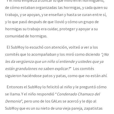
Y el niño empieza a contar lo que miró en el hormiguero,
de cómo estaban organizadas las hormigas, y cada quien su
trabajo, y se apoyan, y se enseñan y hasta se curan entre sí,
y lo que pasó después de que llovió y cómo un grupo de
hormigas su trabajo era cuidar, proteger y apoyar a su
comunidad de hormigas.
El SubMoy lo escuchó con atención, volteó a ver a los
comités que lo acompañaban y los miró como diciendo
“¿No
les da vergüenza que un niño sí entiende y ustedes que ya
están grandulones no saben explicar?
” Los comités
siguieron haciéndose patos y patas, como que no están ahí.
Entonces el SubMoy lo felicitó al niño y le preguntó cómo
se llama. Y el niño respondió “
Condenado Chamaco del
Demonio
”, pero uno de los GALes se acercó y le dijo al
SubMoy que es un su nieto de una vieja pareja, zapatistas