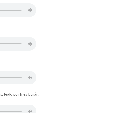
or el CNI: 30 años de Resistencia y Rebeldía
, leído por Inés Durán: