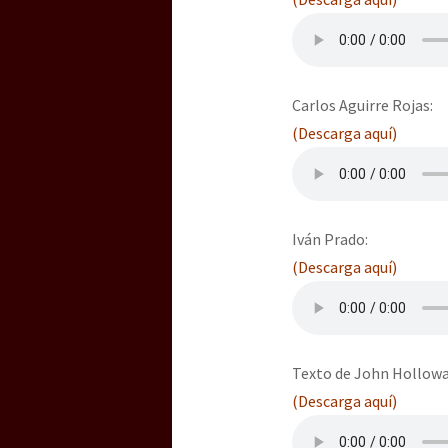
[25 abr – CDMX] Tokín p
Carlos Aguirre Rojas:
(Descarga aquí)
Iván Prado:
(Descarga aquí)
Texto de John Holloway
(Descarga aquí)