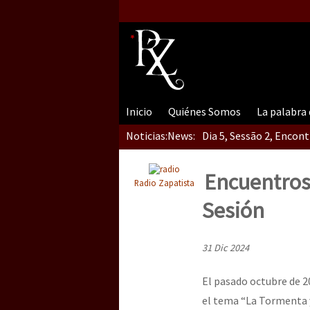
Inicio
Quiénes Somos
La palabra
Noticias:
News:
Dia 5, Sessão 2, Encon
Encuentros 
Radio Zapatista
Dia 5, sessão 1, do En
Sesión
31 Dic 2024
Dia 4 – Encontro “Guer
El pasado octubre de 2
el tema “La Tormenta y 