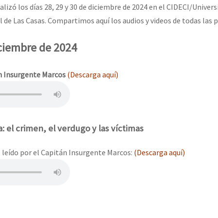
erra contra a Humanidade”
alizó los días 28, 29 y 30 de diciembre de 2024 en el CIDECI/Univers
l de Las Casas. Compartimos aquí los audios y videos de todas las 
erra contra a Humanidad”
iciembre de 2024
n Insurgente Marcos
(Descarga aquí)
ra contra a Humanidade”
das globales por la libertad de Jesús Plácido Galindo y el alto a l
: el crimen, el verdugo y las víctimas
 leído por el Capitán Insurgente Marcos:
(Descarga aquí)
Bem Virá” se publica no Estado Espanhol
o mundo saiba! Nossas lutas pela memória, a justiça e a dignidade