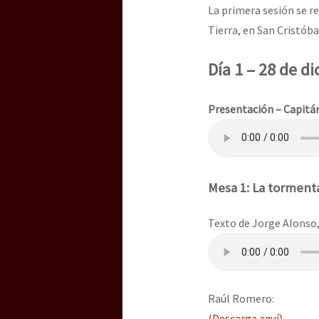
Dia 3 do Encontro “Gu
La primera sesión se re
Tierra, en San Cristóba
Dia 2 do Encontro “Gu
Día 1 – 28 de d
Presentación – Capitá
Dia 1: Encontro “Guer
[CDMX – 20 julio] Jorna
Mesa 1: La tormenta
Texto de Jorge Alonso,
“Sonhando a Terra do 
Raúl Romero:
Se o México sabe, que 
(Descarga aquí)