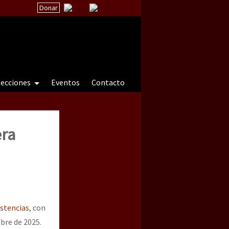
Donar
secciones
Eventos
Contacto
era
 a natureza sob cerco)
istencias
, con
bre de 2025.