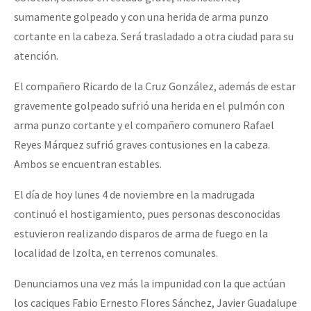
Fotorreportaje
sumamente golpeado y con una herida de arma punzo
cortante en la cabeza. Será trasladado a otra ciudad para su
Video
atención.
Otras secciones
El compañero Ricardo de la Cruz González, además de estar
Semillero Guerra contra la Humanidad. (Las poblaciones y
gravemente golpeado sufrió una herida en el pulmón con
la naturaleza bajo asedio)
arma punzo cortante y el compañero comunero Rafael
Libros para descargar
Reyes Márquez sufrió graves contusiones en la cabeza.
Ambos se encuentran estables.
Medios Libres
El día de hoy lunes 4 de noviembre en la madrugada
COVID-19
continuó el hostigamiento, pues personas desconocidas
Eventos
estuvieron realizando disparos de arma de fuego en la
Contacto
localidad de Izolta, en terrenos comunales.
Denunciamos una vez más la impunidad con la que actúan
los caciques Fabio Ernesto Flores Sánchez, Javier Guadalupe