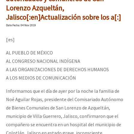
Mundo
Lorenzo Azqueltán,
Jalisco[:en]Actualización sobre los a[:]
EZLN
Dia 1: Encontro “Guerra contra a Humanidade”
Date
Fecha
: 04 Nov 2019
La Sexta
AutonomÍa y Resistencia
[:es]
[CDMX – 20 julio] Jornadas globales por la libertad de Jesús Pláci
Megaproyectos
AL PUEBLO DE MÉXICO
AL CONGRESO NACIONAL INDÍGENA
Migración
A LAS ORGANIZACIONES DE DERECHOS HUMANOS
Presos
“Sonhando a Terra do Bem Virá” se publica no Estado Espanhol
A LOS MEDIOS DE COMUNICACIÓN
Mujeres
Informamos que el día de ayer por la noche la familia de
Niñxs
Noé Aguilar Rojas, presidente del Comisariado Autónomo
Se o México sabe, que o mundo saiba! Nossas lutas pela memória, a
ETIQUETAS
de Bienes Comunales de San Lorenzo de Azqueltán,
municipio de Villa Guerrero, Jalisco, confirmaron que el
MULTIMEDIA
compañero se encuentra en un hospital del municipio de
[25 abr – CDMX] Tokín por el CNI: 30 años de Resistencia y Rebeldí
Audio
Colotlán, Jalisco en estado grave, inconsciente,