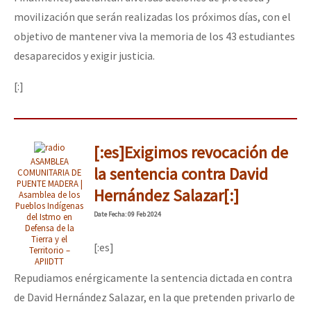
movilización que serán realizadas los próximos días, con el
objetivo de mantener viva la memoria de los 43 estudiantes
desaparecidos y exigir justicia.
[:]
[:es]Exigimos revocación de
ASAMBLEA
la sentencia contra David
COMUNITARIA DE
PUENTE MADERA |
Hernández Salazar[:]
Asamblea de los
Pueblos Indígenas
Date
Fecha
: 09 Feb 2024
del Istmo en
Defensa de la
Tierra y el
[:es]
Territorio –
APIIDTT
Repudiamos enérgicamente la sentencia dictada en contra
de David Hernández Salazar, en la que pretenden privarlo de