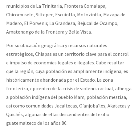
municipios de La Trinitaria, Frontera Comalapa,
Fotorreportaje
Chicomuselo, Siltepec, Escuintla, Motozintla, Mazapa de
[25 abr – CDMX] Tokín por el CNI: 30 años de Resistencia y Rebeldí
Video
Madero, El Porvenir, La Grandeza, Bejucal de Ocampo,
Otras secciones
Amatenango de la Frontera y Bella Vista.
Semillero Guerra contra la Humanidad. (Las poblaciones y
Por su ubicación geográfica y recursos naturales
la naturaleza bajo asedio)
estratégicos, Chiapas es un territorio clave para el control
e impulso de economías legales e ilegales. Cabe resaltar
Libros para descargar
que la región, cuya población es ampliamente indígena, es
Medios Libres
históricamente abandonada por el Estado. La zona
COVID-19
fronteriza, epicentro de la crisis de violencia actual, alberga
a población indígena del pueblo Mam, población mestiza,
Eventos
así como comunidades Jacaltecas, Q’anjoba’les, Akatecas y
Contacto
Quichés, algunas de ellas descendientes del exilio
guatemalteco de los años 80.