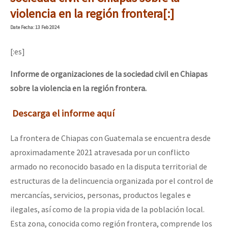
Mundo
violencia en la región frontera[:]
EZLN
Date
Fecha
: 13 Feb 2024
Dia 2 do Encontro “Guerra contra a Humanidad”
La Sexta
[:es]
AutonomÍa y Resistencia
Informe de organizaciones de la sociedad civil en Chiapas
Dia 1: Encontro “Guerra contra a Humanidade”
Megaproyectos
sobre la violencia en la región frontera.
Migración
Descarga el informe aquí
Presos
[CDMX – 20 julio] Jornadas globales por la libertad de Jesús Pláci
La frontera de Chiapas con Guatemala se encuentra desde
Mujeres
aproximadamente 2021 atravesada por un conflicto
Niñxs
armado no reconocido basado en la disputa territorial de
“Sonhando a Terra do Bem Virá” se publica no Estado Espanhol
estructuras de la delincuencia organizada por el control de
ETIQUETAS
mercancías, servicios, personas, productos legales e
MULTIMEDIA
ilegales, así como de la propia vida de la población local.
Se o México sabe, que o mundo saiba! Nossas lutas pela memória, a
Audio
Esta zona, conocida como región frontera, comprende los