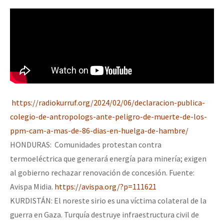
https://radiokurruf.org/2024/02/06/declaracion-publica-
colegio-de-antropologs-ante-peligro-de-muerte-de-los-
ppm-cam-a-mas-de-86-dias-en-huelga-de-hambre/
HONDURAS: Comunidades protestan contra
termoeléctrica que generará energía para minería; exigen
al gobierno rechazar renovación de concesión. Fuente:
Avispa Midia.
https://avispa.org/?p=111621
KURDISTÁN: El noreste sirio es una víctima colateral de la
guerra en Gaza. Turquía destruye infraestructura civil de