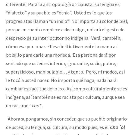
diferente. Para la antropología oficialista, su lengua es
Fotorreportaje
“dialecto” y su pueblo es “etnia”. Usted es lo que los
Video
progresistas llaman “un indio”. No importa su color de piel,
porque en cuanto empiece a decir algo, notará el gesto de
Otras secciones
desprecio de su interlocutor no indígena. Verá, también,
Semillero Guerra contra la Humanidad. (Las poblaciones y
cómo esa persona se lleva instintivamente la mano al
la naturaleza bajo asedio)
bolsillo para darle una moneda. Esa persona dará por
Libros para descargar
sentado que usted es inferior, ignorante, sucio, pobre,
supersticioso, manipulable… y tonto. Pero, ni modos, así
Medios Libres
le tocó a usted nacer. No importa qué haga, nada hará
COVID-19
cambiar esa actitud del otro. Así como culturalmente se es
indígena, así también se es racista por cultura, aunque sea
Eventos
un racismo “
cool
”.
Contacto
Ahora supongamos, sin conceder, que su pueblo originario
de usted, su lengua, su cultura, su modo pues, es el
Cho´ol
,