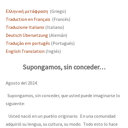
Mundo
Ελληνική μετάφραση
(Griego)
EZLN
Traduction en Français
(Francés)
Dia 1: Encontro “Guerra contra a Humanidade”
La Sexta
Traduzione Italiano
(Italiano)
Deutsch Übersetzung
(Alemán)
AutonomÍa y Resistencia
Tradução em portugês
(Portugués)
[CDMX – 20 julio] Jornadas globales por la libertad de Jesús Pláci
Megaproyectos
English Translation
(Inglés)
Migración
Supongamos, sin conceder…
Presos
“Sonhando a Terra do Bem Virá” se publica no Estado Espanhol
Mujeres
Agosto del 2024.
Niñxs
Supongamos, sin conceder, que usted puede imaginarse lo
Se o México sabe, que o mundo saiba! Nossas lutas pela memória, a
ETIQUETAS
siguiente:
MULTIMEDIA
Usted nació en un pueblo originario. En una comunidad
[25 abr – CDMX] Tokín por el CNI: 30 años de Resistencia y Rebeldí
Audio
adquirió su lengua, su cultura, su modo. Todo esto lo hace