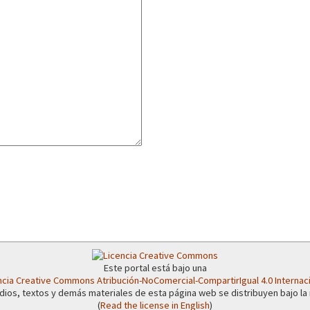
or el CNI: 30 años de Resistencia y Rebeldía
Este portal está bajo una
ncia Creative Commons Atribución-NoComercial-CompartirIgual 4.0 Internac
dios, textos y demás materiales de esta página web se distribuyen bajo la
(
Read the license in English
)