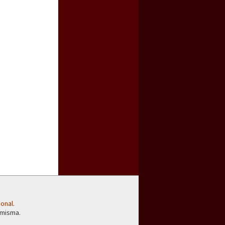
ional
.
 misma.