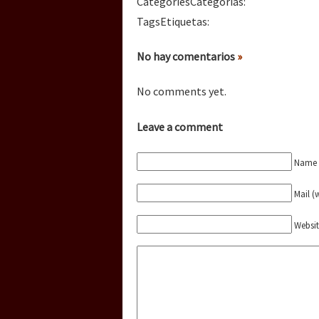
Categories
Categorías
:
Dia 3 do Encontro “Gu
Tags
Etiquetas
:
No hay comentarios
»
Dia 2 do Encontro “Gu
No comments yet.
Dia 1: Encontro “Guer
Leave a comment
Name (
[CDMX – 20 julio] Jorna
Mail (
Websi
“Sonhando a Terra do 
Se o México sabe, que 