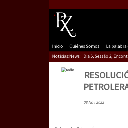
Inicio
Quiénes Somos
La palabra
Noticias:
News:
Dia 5, Sessão 2, Encon
RESOLUCIO
Dia 5, sessão 1, do En
PETROLER
08 Nov 2022
Dia 4 – Encontro “Guer