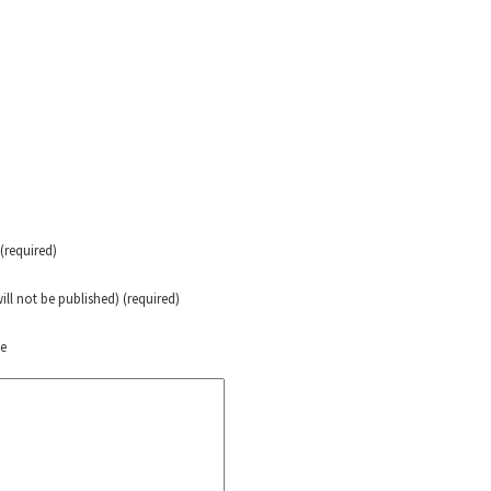
erra contra a Humanidade”
erra contra a Humanidad”
ra contra a Humanidade”
required)
das globales por la libertad de Jesús Plácido Galindo y el alto a l
will not be published) (required)
te
Bem Virá” se publica no Estado Espanhol
o mundo saiba! Nossas lutas pela memória, a justiça e a dignidade