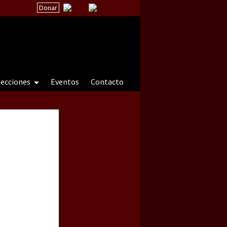
Donar
secciones
Eventos
Contacto
 a natureza sob cerco)