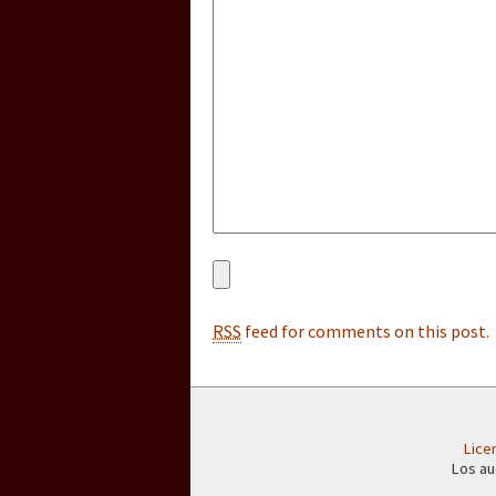
[25 abr – CDMX] Tokín p
RSS
feed for comments on this post.
Lice
Los au