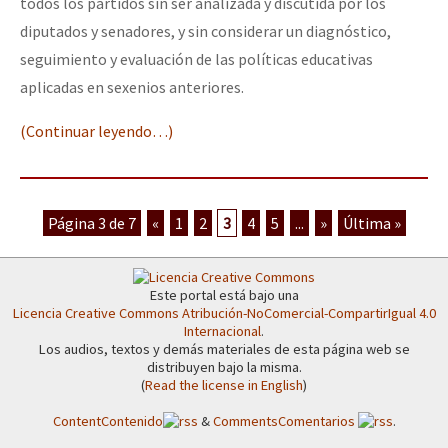
todos los partidos sin ser analizada y discutida por los
diputados y senadores, y sin considerar un diagnóstico,
seguimiento y evaluación de las políticas educativas
aplicadas en sexenios anteriores.
(Continuar leyendo…)
Página 3 de 7
«
1
2
3
4
5
...
»
Última »
Este portal está bajo una
Licencia Creative Commons Atribución-NoComercial-CompartirIgual 4.0
Internacional
.
Los audios, textos y demás materiales de esta página web se
distribuyen bajo la misma.
(
Read the license in English
)
Content
Contenido
&
Comments
Comentarios
.