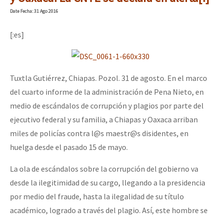
Mundo
Date
Fecha
: 31 Ago 2016
EZLN
[:es]
Dia 1: Encontro “Guerra contra a Humanidade”
La Sexta
AutonomÍa y Resistencia
Tuxtla Gutiérrez, Chiapas. Pozol. 31 de agosto. En el marco
[CDMX – 20 julio] Jornadas globales por la libertad de Jesús Pláci
Megaproyectos
del cuarto informe de la administración de Pena Nieto, en
Migración
medio de escándalos de corrupción y plagios por parte del
ejecutivo federal y su familia, a Chiapas y Oaxaca arriban
Presos
“Sonhando a Terra do Bem Virá” se publica no Estado Espanhol
miles de policías contra l@s maestr@s disidentes, en
Mujeres
huelga desde el pasado 15 de mayo.
Niñxs
Se o México sabe, que o mundo saiba! Nossas lutas pela memória, a
La ola de escándalos sobre la corrupción del gobierno va
ETIQUETAS
desde la ilegitimidad de su cargo, llegando a la presidencia
MULTIMEDIA
por medio del fraude, hasta la ilegalidad de su título
[25 abr – CDMX] Tokín por el CNI: 30 años de Resistencia y Rebeldí
académico, logrado a través del plagio. Así, este hombre se
Audio