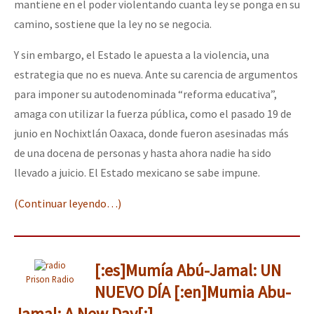
mantiene en el poder violentando cuanta ley se ponga en su
Fotorreportaje
camino, sostiene que la ley no se negocia.
Video
Y sin embargo, el Estado le apuesta a la violencia, una
Otras secciones
estrategia que no es nueva. Ante su carencia de argumentos
para imponer su autodenominada “reforma educativa”,
Semillero Guerra contra la Humanidad. (Las poblaciones y
amaga con utilizar la fuerza pública, como el pasado 19 de
la naturaleza bajo asedio)
junio en Nochixtlán Oaxaca, donde fueron asesinadas más
Libros para descargar
de una docena de personas y hasta ahora nadie ha sido
Medios Libres
llevado a juicio. El Estado mexicano se sabe impune.
COVID-19
(Continuar leyendo…)
Eventos
Contacto
[:es]Mumía Abú-Jamal: UN
Prison Radio
NUEVO DÍA [:en]Mumia Abu-
Jamal: A New Day[:]