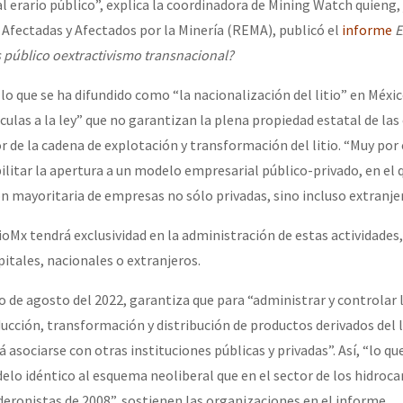
 al erario público”, explica la coordinadora de Mining Watch quien
 Afectadas y Afectados por la Minería (REMA), publicó el
informe
E
s público o
extractivismo transnacional?
lo que se ha difundido como “la nacionalización del litio” en Méxic
ulas a la ley” que no garantizan la plena propiedad estatal de la
 de la cadena de explotación y transformación del litio. “Muy por 
ilitar la apertura a un modelo empresarial público-privado, en el 
ón mayoritaria de empresas no sólo privadas, sino incluso extranjer
ioMx tendrá exclusividad en la administración de estas actividades
itales, nacionales o extranjeros.
to de agosto del 2022, garantiza que para “administrar y controlar 
ucción, transformación y distribución de productos derivados del li
asociarse con otras instituciones públicas y privadas”. Así, “lo qu
lo idéntico al esquema neoliberal que en el sector de los hidroc
deronistas de 2008”, sostienen las organizaciones en el informe.