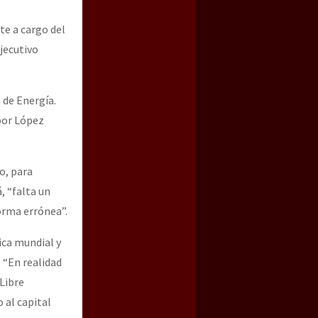
te a cargo del
jecutivo
 de Energía.
por López
o, para
, “falta un
forma errónea”.
ica mundial y
 “En realidad
 Libre
 al capital