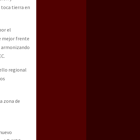
toca tierra en
por el
e mejor frente
s, armonizando
EC.
ello regional
mos
la zona de
 nuevo