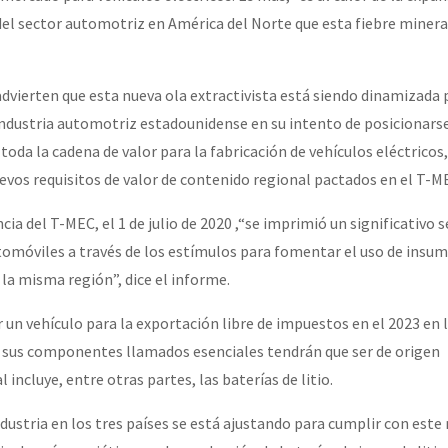
l sector automotriz en América del Norte que esta fiebre minera 
vierten que esta nueva ola extractivista está siendo dinamizada 
industria automotriz estadounidense en su intento de posicionars
 toda la cadena de valor para la fabricación de vehículos eléctrico
uevos requisitos de valor de contenido regional pactados en el T-M
cia del T-MEC, el 1 de julio de 2020 ,“se imprimió un significativo s
utomóviles a través de los estímulos para fomentar el uso de insu
la misma región”, dice el informe.
ar un vehículo para la exportación libre de impuestos en el 2023 en 
e sus componentes llamados esenciales tendrán que ser de origen
 incluye, entre otras partes, las baterías de litio.
dustria en los tres países se está ajustando para cumplir con este