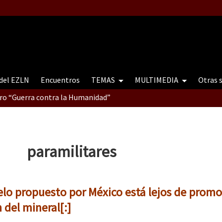
 del EZLN
Encuentros
TEMAS
MULTIMEDIA
Otras 
tro “Guerra contra la Humanidad”
contro “Guerra contra a Humanidade”(As populações e a natureza e
paramilitares
ra contra a Humanidade” (As populações e a natureza sob cerco)
elo propuesto por México está lejos de promo
 del mineral[:]