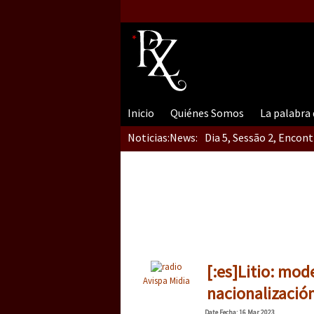
Inicio
Quiénes Somos
La palabra
Noticias:
News:
Dia 5, Sessão 2, Encon
Dia 5, sessão 1, do En
Dia 4 – Encontro “Guer
[:es]Litio: mod
Avispa Midia
nacionalización
Date
Fecha
: 16 Mar 2023