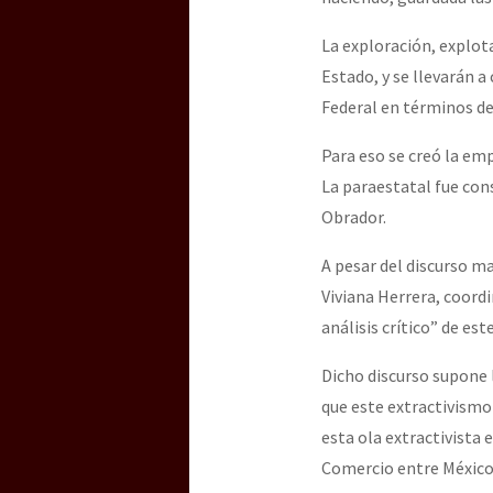
La exploración, explot
[25 abr – CDMX] Tokín p
Estado, y se llevarán 
Federal en términos de 
Para eso se creó la em
La paraestatal fue con
Obrador.
A pesar del discurso ma
Viviana Herrera, coord
análisis crítico” de es
Dicho discurso supone 
que este extractivismo
esta ola extractivista
Comercio entre México,