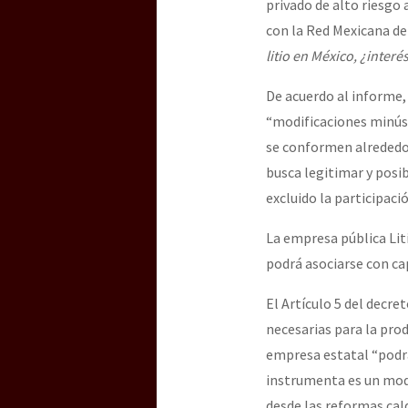
privado de alto riesgo
con la Red Mexicana de
litio en México,
¿interé
De acuerdo al informe, 
“modificaciones minúsc
se conformen alrededor
busca legitimar y posib
excluido la participaci
La empresa pública Lit
podrá asociarse con cap
El Artículo 5 del decre
necesarias para la prod
empresa estatal “podrá 
instrumenta es un mode
desde las reformas cal