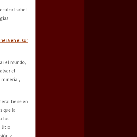
ecalca Isabel
gías
era en el sur
var el mundo,
alvar el
 minería”,
neral tiene en
s que la
a los
 litio
sión y