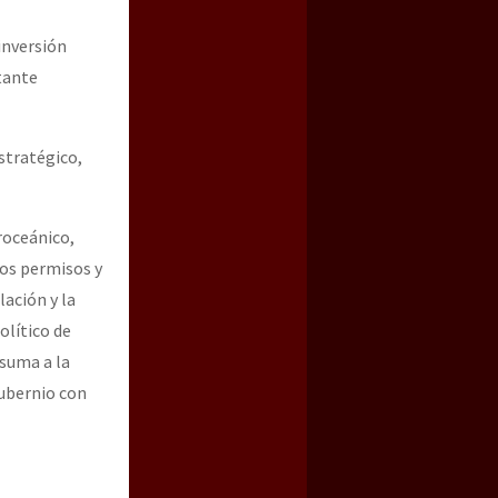
inversión
stante
estratégico,
roceánico,
los permisos y
lación y la
olítico de
 suma a la
tubernio con