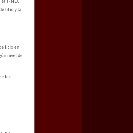
, el T-MEC
 litio y la
e litio en
gún nivel de
de las
 para