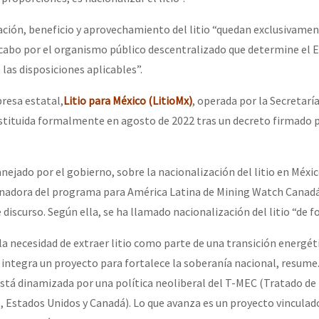
ación, beneficio y aprovechamiento del litio “quedan exclusivamen
or el CNI: 30 años de Resistencia y Rebeldía
a cabo por el organismo público descentralizado que determine el E
las disposiciones aplicables”.
presa estatal,
Litio para México (LitioMx)
, operada por la Secretaría
stituida formalmente en agosto de 2022 tras un decreto firmado 
nejado por el gobierno, sobre la nacionalización del litio en Méxic
inadora del programa para América Latina de Mining Watch Canadá
te discurso. Según ella, se ha llamado nacionalización del litio “de 
la necesidad de extraer litio como parte de una transición energét
 integra un proyecto para fortalece la soberanía nacional, resume.
 está dinamizada por una política neoliberal del T-MEC (Tratado de
 Estados Unidos y Canadá). Lo que avanza es un proyecto vinculado