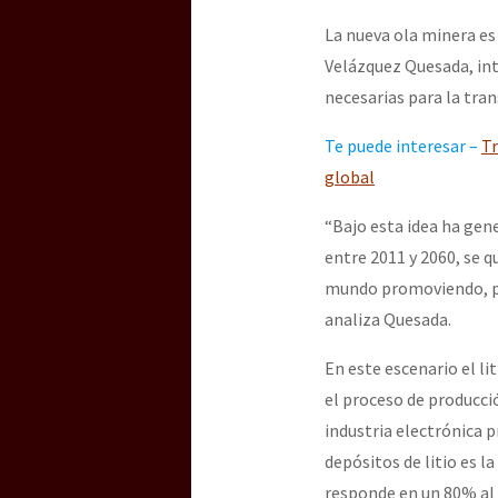
La nueva ola minera es
Velázquez Quesada, int
necesarias para la tra
Te puede interesar –
Tr
global
“Bajo esta idea ha gen
entre 2011 y 2060, se q
mundo promoviendo, par
analiza Quesada.
En este escenario el li
el proceso de producció
industria electrónica p
depósitos de litio es l
responde en un 80% al m