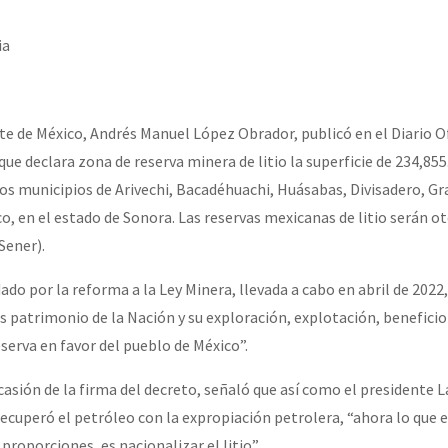
erra contra a Humanidade”
ia
erra contra a Humanidad”
te de México, Andrés Manuel López Obrador, publicó en el Diario Ofi
que declara zona de reserva minera de litio la superficie de 234,85
ra contra a Humanidade”
los municipios de Arivechi, Bacadéhuachi, Huásabas, Divisadero, G
o, en el estado de Sonora. Las reservas mexicanas de litio serán o
Sener).
das globales por la libertad de Jesús Plácido Galindo y el alto a l
ado por la reforma a la Ley Minera, llevada a cabo en abril de 2022
es patrimonio de la Nación y su exploración, explotación, beneficio
Bem Virá” se publica no Estado Espanhol
erva en favor del pueblo de México”.
casión de la firma del decreto, señaló que así como el presidente 
ecuperó el petróleo con la expropiación petrolera, “ahora lo que
o mundo saiba! Nossas lutas pela memória, a justiça e a dignidade
proporciones, es nacionalizar el litio”.