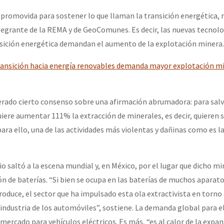
 promovida para sostener lo que llaman la transición energética, r
egrante de la REMA y de GeoComunes. Es decir, las nuevas tecnolo
nsición energética demandan el aumento de la explotación minera.
ansición hacia energía renovables demanda mayor explotación min
erado cierto consenso sobre una afirmación abrumadora: para sal
uiere aumentar 111% la extracción de minerales, es decir, quieren s
a ello, una de las actividades más violentas y dañinas como es la
tio saltó a la escena mundial y, en México, por el lugar que dicho mi
n de baterías. “Si bien se ocupa en las baterías de muchos aparato
roduce, el sector que ha impulsado esta ola extractivista en torno 
a industria de los automóviles”, sostiene. La demanda global para el
ercado para vehículos eléctricos. Es más, “es al calor de la expan