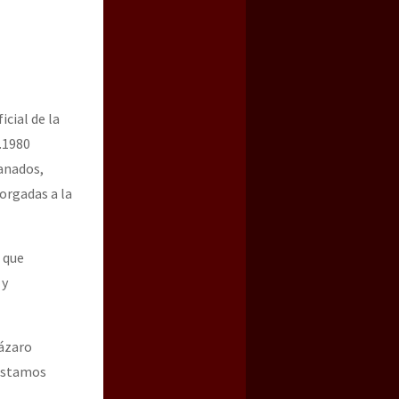
cial de la
5.1980
ranados,
torgadas a la
a guerra contra el CIPOG-EZ
, que
 y
Lázaro
 estamos