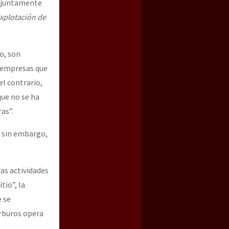
g, juntamente
xplotación de
o, son
s empresas que
el contrario,
que no se ha
as”.
, sin embargo,
las actividades
tio”, la
e se
arburos opera