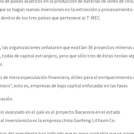
o de países asiáticos en la producción de baterías de iones de litio
ue se hagan nuevas inversiones en la extracción y procesamiento de
 dentro de los tres países que pertenece al T-MEC.
, las organizaciones señalaron que existían 36 proyectos mineros d
todas de capital extranjero, pero que sólo tres de éstas tenían al
s.
s de mera especulación financiera, útiles para el enriquecimiento 
iors”, esto es, empresas de bajo capital enfocadas en las fases
ración.
tio avanzado en el país es el proyecto Bacanora en el estado
pal inversionista es la empresa china Ganfeng Lithium Co.
icas del presidente han indicado que es poco probable que se actúe