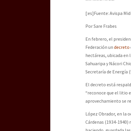
Dia 3 do Encontro “Gu
[:es]Fuente: Avispa Mid
Dia 2 do Encontro “Gu
Por Sare Frabes
En febrero, el presiden
Federación un
decreto
Dia 1: Encontro “Guer
hectáreas, ubicada en 
Sahuaripa y Nácori Chic
Secretaría de Energía (
[CDMX – 20 julio] Jorna
El decreto está respald
“reconoce que el litio 
“Sonhando a Terra do 
aprovechamiento se res
López Obrador, en la o
Cárdenas (1934-1940) r
Se o México sabe, que 
haciendo, guardada las 