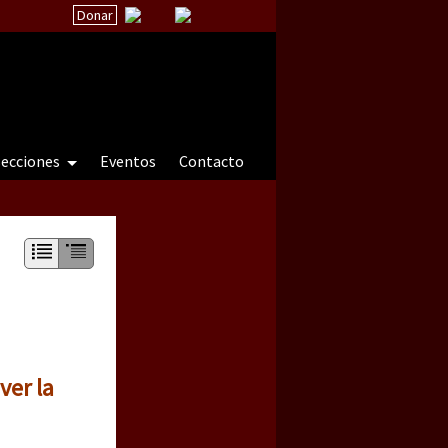
Donar
secciones
Eventos
Contacto
 a natureza sob cerco)
ver la