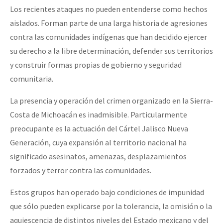
Los recientes ataques no pueden entenderse como hechos
Fotorreportaje
aislados. Forman parte de una larga historia de agresiones
Video
contra las comunidades indígenas que han decidido ejercer
Otras secciones
su derecho a la libre determinación, defender sus territorios
y construir formas propias de gobierno y seguridad
Semillero Guerra contra la Humanidad. (Las poblaciones y
comunitaria.
la naturaleza bajo asedio)
La presencia y operación del crimen organizado en la Sierra-
Libros para descargar
Costa de Michoacán es inadmisible. Particularmente
Medios Libres
preocupante es la actuación del Cártel Jalisco Nueva
COVID-19
Generación, cuya expansión al territorio nacional ha
significado asesinatos, amenazas, desplazamientos
Eventos
forzados y terror contra las comunidades.
Contacto
Estos grupos han operado bajo condiciones de impunidad
que sólo pueden explicarse por la tolerancia, la omisión o la
aquiescencia de distintos niveles del Estado mexicano y del