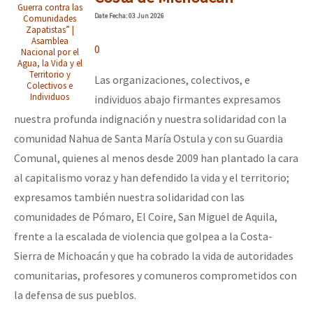
Guerra contra las
Mundo
Date
Fecha
: 03 Jun 2026
Comunidades
Zapatistas” |
EZLN
Asamblea
0
Nacional por el
Dia 1: Encontro “Guerra contra a Humanidade”
La Sexta
Agua, la Vida y el
Territorio y
Las organizaciones, colectivos, e
Colectivos e
AutonomÍa y Resistencia
Individuos
individuos abajo firmantes expresamos
[CDMX – 20 julio] Jornadas globales por la libertad de Jesús Pláci
Megaproyectos
nuestra profunda indignación y nuestra solidaridad con la
comunidad Nahua de Santa María Ostula y con su Guardia
Migración
Comunal, quienes al menos desde 2009 han plantado la cara
Presos
“Sonhando a Terra do Bem Virá” se publica no Estado Espanhol
al capitalismo voraz y han defendido la vida y el territorio;
Mujeres
expresamos también nuestra solidaridad con las
comunidades de Pómaro, El Coire, San Miguel de Aquila,
Niñxs
Se o México sabe, que o mundo saiba! Nossas lutas pela memória, a
frente a la escalada de violencia que golpea a la Costa-
ETIQUETAS
Sierra de Michoacán y que ha cobrado la vida de autoridades
comunitarias, profesores y comuneros comprometidos con
MULTIMEDIA
[25 abr – CDMX] Tokín por el CNI: 30 años de Resistencia y Rebeldí
la defensa de sus pueblos.
Audio